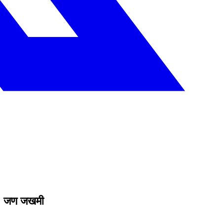
 १९ जण जखमी