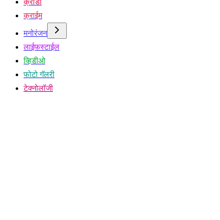
क्रीडा
क्राईम
मनोरंजन
लाईफस्टाईल
व्हिडीओ
फोटो गॅलरी
टेक्नोलॉजी