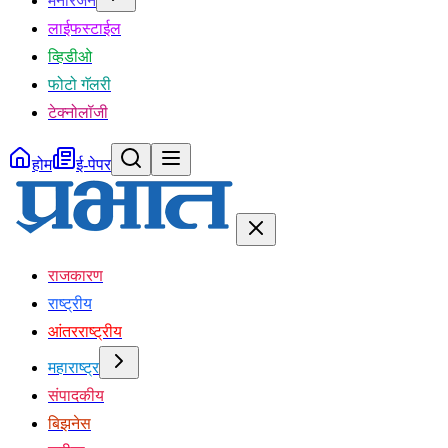
मनोरंजन
लाईफस्टाईल
व्हिडीओ
फोटो गॅलरी
टेक्नोलॉजी
होम
ई-पेपर
राजकारण
राष्ट्रीय
आंतरराष्ट्रीय
महाराष्ट्र
संपादकीय
बिझनेस