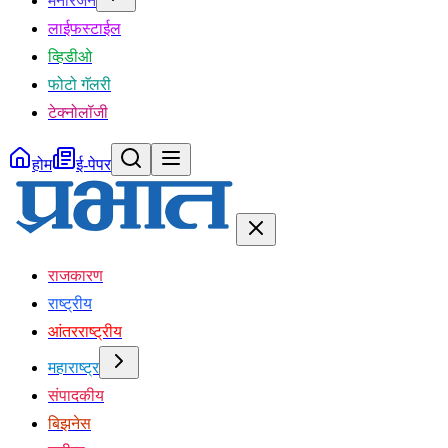
मनोरंजन
लाईफस्टाईल
व्हिडीओ
फोटो गॅलरी
टेक्नोलॉजी
होम
ई-पेपर
राजकारण
राष्ट्रीय
आंतरराष्ट्रीय
महाराष्ट्र
संपादकीय
बिझनेस