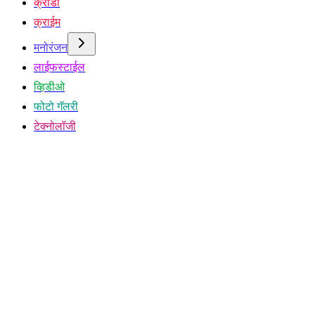
क्रीडा
क्राईम
मनोरंजन
लाईफस्टाईल
व्हिडीओ
फोटो गॅलरी
टेक्नोलॉजी