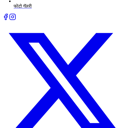
फोटो गॅलरी