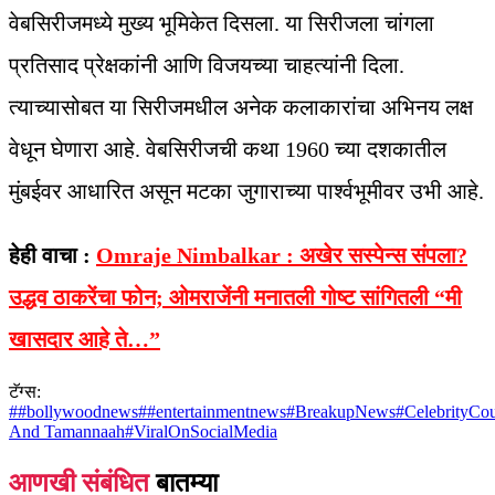
वेबसिरीजमध्ये मुख्य भूमिकेत दिसला. या सिरीजला चांगला
प्रतिसाद प्रेक्षकांनी आणि विजयच्या चाहत्यांनी दिला.
त्याच्यासोबत या सिरीजमधील अनेक कलाकारांचा अभिनय लक्ष
वेधून घेणारा आहे. वेबसिरीजची कथा 1960 च्या दशकातील
मुंबईवर आधारित असून मटका जुगाराच्या पार्श्वभूमीवर उभी आहे.
हेही वाचा :
Omraje Nimbalkar : अखेर सस्पेन्स संपला?
उद्धव ठाकरेंचा फोन; ओमराजेंनी मनातली गोष्ट सांगितली “मी
खासदार आहे ते…”
टॅग्स:
#
#bollywoodnews
#
#entertainmentnews
#
BreakupNews
#
CelebrityCo
And Tamannaah
#
ViralOnSocialMedia
आणखी संबंधित
बातम्या