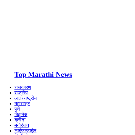
Top Marathi News
राजकारण
राष्ट्रीय
आंतरराष्ट्रीय
महाराष्ट्र
पुणे
बिझनेस
क्रीडा
मनोरंजन
लाईफस्टाईल