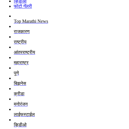
व्हिडीओ
फोटो गॅलरी
Top Marathi News
राजकारण
राष्ट्रीय
आंतरराष्ट्रीय
महाराष्ट्र
पुणे
बिझनेस
क्रीडा
मनोरंजन
लाईफस्टाईल
व्हिडीओ