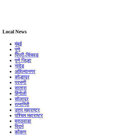
Local News
मुंबई
पुणे
पिंपरी-चिंचवड
पुणे जिल्हा
नांदेड
अहिल्यानगर
कोल्हापूर
परभणी
सातारा
हिंगोली
सोलापूर
रत्नागिरी
उत्तर महाराष्ट्र
पश्चिम महाराष्ट्र
मराठवाडा
विदर्भ
कोंकण