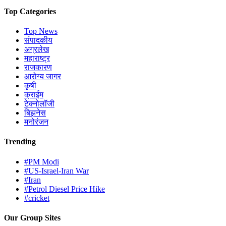
Top Categories
Top News
संपादकीय
अग्रलेख
महाराष्ट्र
राजकारण
आरोग्य जागर
कृषी
क्राईम
टेक्नोलॉजी
बिझनेस
मनोरंजन
Trending
#PM Modi
#US-Israel-Iran War
#Iran
#Petrol Diesel Price Hike
#cricket
Our Group Sites