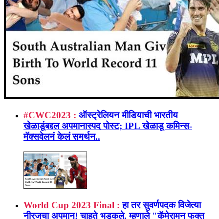
#CWC2023 :
ऑस्ट्रेलियन मीडियाची भारतीय
खेळाडूंबद्दल अपमानास्पद पोस्ट; IPL खेळाडू कमिन्स-
मॅक्सवेलनं केलं समर्थन..
World Cup 2023 Final :
हा तर सुवर्णपदक विजेत्या
नीरजचा अपमान! चाहते भडकले, म्हणाले "कॅमेरामन फक्त