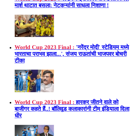
मार्श थाटात बसला; नेटकऱ्यांनी साधला निशाणा !
World Cup 2023 Final :
'नरेंद्र मोदी' स्टेडियम मध्ये
भारताचा पराभव झाला...', संजय राऊतांची भाजपवर बोचरी
टीका
World Cup 2023 Final :
हारकर जीतने वाले को
बाजीगर कहते हैं..! बॉलिवूड कलाकारांनी टीम इंडियाला दिला
धीर