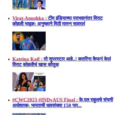
Virat-Anushka :
टीम इंडियाच्या पराभवानंतर विराट
कोहली भावूक; अनुष्काने मिठी मारुन सावरलं
Katrina Kaif :
तो सुपरस्टार आहे..! कतरिना कैफनं केलं
विराट कोहलीचं खास कौतुक
#CWC2023 #INDvAUS Final :
के.एल राहुलचे संयमी
अर्धशतक; भारताची धावसंख्या 150 पार...