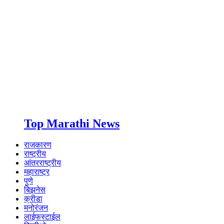
Top Marathi News
राजकारण
राष्ट्रीय
आंतरराष्ट्रीय
महाराष्ट्र
पुणे
बिझनेस
क्रीडा
मनोरंजन
लाईफस्टाईल