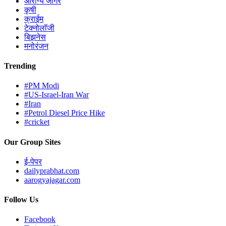
आरोग्य जागर
कृषी
क्राईम
टेक्नोलॉजी
बिझनेस
मनोरंजन
Trending
#PM Modi
#US-Israel-Iran War
#Iran
#Petrol Diesel Price Hike
#cricket
Our Group Sites
ई-पेपर
dailyprabhat.com
aarogyajagar.com
Follow Us
Facebook