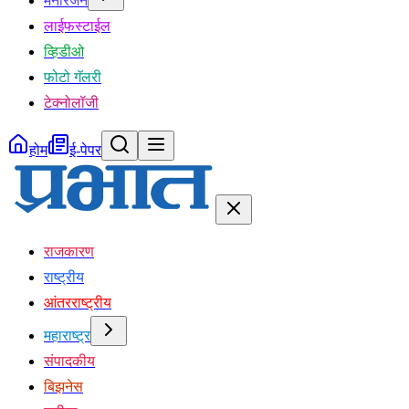
मनोरंजन
लाईफस्टाईल
व्हिडीओ
फोटो गॅलरी
टेक्नोलॉजी
होम
ई-पेपर
राजकारण
राष्ट्रीय
आंतरराष्ट्रीय
महाराष्ट्र
संपादकीय
बिझनेस