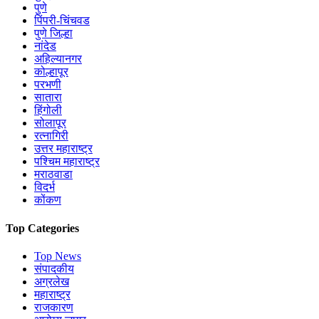
पुणे
पिंपरी-चिंचवड
पुणे जिल्हा
नांदेड
अहिल्यानगर
कोल्हापूर
परभणी
सातारा
हिंगोली
सोलापूर
रत्नागिरी
उत्तर महाराष्ट्र
पश्चिम महाराष्ट्र
मराठवाडा
विदर्भ
कोंकण
Top Categories
Top News
संपादकीय
अग्रलेख
महाराष्ट्र
राजकारण