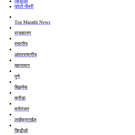
व्हिडीओ
फोटो गॅलरी
Top Marathi News
राजकारण
राष्ट्रीय
आंतरराष्ट्रीय
महाराष्ट्र
पुणे
बिझनेस
क्रीडा
मनोरंजन
लाईफस्टाईल
व्हिडीओ