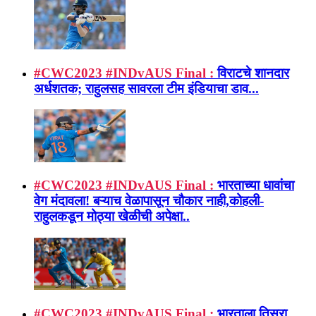
#CWC2023 #INDvAUS Final :
विराटचे शानदार
अर्धशतक; राहुलसह सावरला टीम इंडियाचा डाव...
#CWC2023 #INDvAUS Final :
भारताच्या धावांचा
वेग मंदावला! बऱ्याच वेळापासून चौकार नाही,कोहली-
राहुलकडून मोठ्या खेळीची अपेक्षा..
#CWC2023 #INDvAUS Final :
भारताला तिसरा