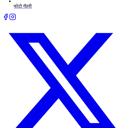
फोटो गॅलरी