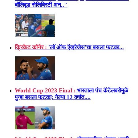
बॉलिवूड सेलिब्रिटीं अन्.."
क्रिकेट कॉर्नर :
'लॉ ऑफ ऍव्हरेजेस'चा बसला फटका...
World Cup 2023 Final :
भारताला पंच कॅटेलबरोमुळे
पुन्हा बसला फटका; गेल्या 12 वर्षांत....