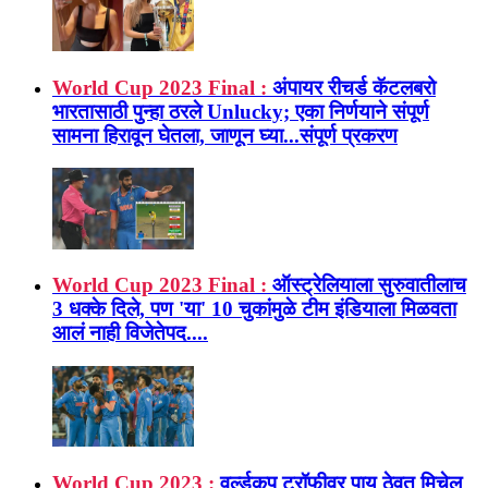
World Cup 2023 Final :
अंपायर रीचर्ड कॅटलबरो
भारतासाठी पुन्हा ठरले Unlucky; एका निर्णयाने संपूर्ण
सामना हिरावून घेतला, जाणून घ्या...संपूर्ण प्रकरण
World Cup 2023 Final :
ऑस्ट्रेलियाला सुरुवातीलाच
3 धक्के दिले, पण 'या' 10 चुकांमुळे टीम इंडियाला मिळवता
आलं नाही विजेतेपद....
World Cup 2023 :
वर्ल्डकप ट्रॉफीवर पाय ठेवत मिचेल