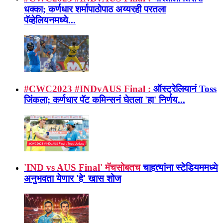
धक्का; कर्णधार शर्मापाठोपाठ अय्यरही परतला
पॅव्हेलियनमध्ये...
#CWC2023 #INDvAUS Final :
ऑस्ट्रेलियानं Toss
जिंकला; कर्णधार पॅट कमिन्सनं घेतला 'हा' निर्णय...
'IND vs AUS Final' मॅचसोबतच
चाहत्यांना स्टेडियममध्ये
अनुभवता येणार 'हे' खास शोज