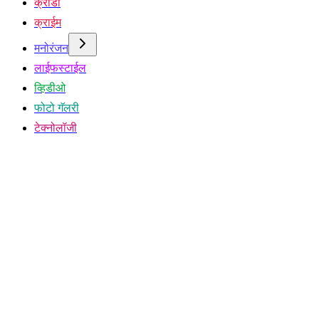
क्रीडा
क्राईम
मनोरंजन
लाईफस्टाईल
व्हिडीओ
फोटो गॅलरी
टेक्नोलॉजी