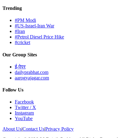
Trending
#PM Modi
#US-Israel-Iran War
#Iran
#Petrol Diesel Price Hike
#cricket
Our Group Sites
ई-पेपर
dailyprabhat.com
aarogyajagar.com
Follow Us
Facebook
Twitter / X
Instagram
YouTube
About Us
|
Contact Us
|
Privacy Policy