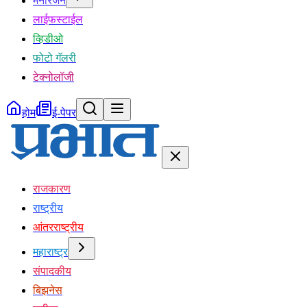
मनोरंजन
लाईफस्टाईल
व्हिडीओ
फोटो गॅलरी
टेक्नोलॉजी
होम
ई-पेपर
राजकारण
राष्ट्रीय
आंतरराष्ट्रीय
महाराष्ट्र
संपादकीय
बिझनेस