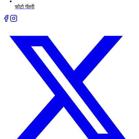
फोटो गॅलरी