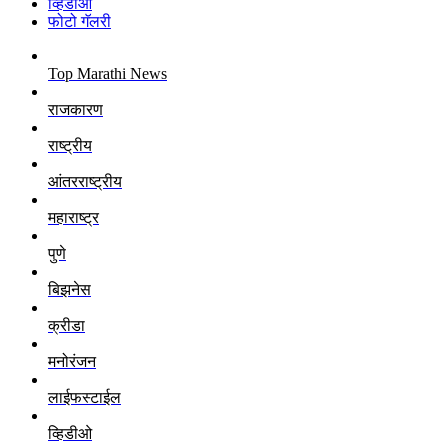
व्हिडीओ
फोटो गॅलरी
Top Marathi News
राजकारण
राष्ट्रीय
आंतरराष्ट्रीय
महाराष्ट्र
पुणे
बिझनेस
क्रीडा
मनोरंजन
लाईफस्टाईल
व्हिडीओ