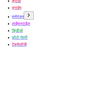
क्रीडा
क्राईम
मनोरंजन
लाईफस्टाईल
व्हिडीओ
फोटो गॅलरी
टेक्नोलॉजी