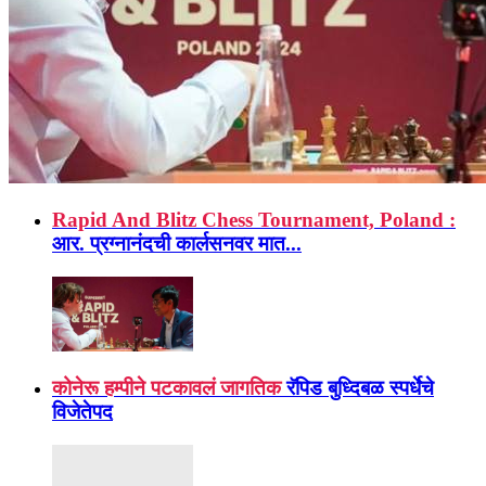
Rapid And Blitz Chess Tournament, Poland :
आर. प्रग्नानंदची कार्लसनवर मात...
कोनेरू हम्पीने पटकावलं जागतिक
रॅपिड बुध्दिबळ स्पर्धेचे
विजेतेपद