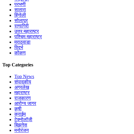
परभणी
सातारा
हिंगोली
सोलापूर
रत्नागिरी
उत्तर महाराष्ट्र
पश्चिम महाराष्ट्र
मराठवाडा
विदर्भ
कोंकण
Top Categories
Top News
संपादकीय
अग्रलेख
महाराष्ट्र
राजकारण
आरोग्य जागर
कृषी
क्राईम
टेक्नोलॉजी
बिझनेस
मनोरंजन