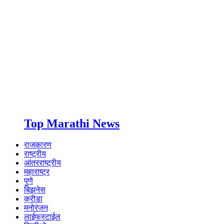
Top Marathi News
राजकारण
राष्ट्रीय
आंतरराष्ट्रीय
महाराष्ट्र
पुणे
बिझनेस
क्रीडा
मनोरंजन
लाईफस्टाईल