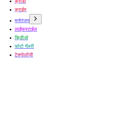
क्रीडा
क्राईम
मनोरंजन
लाईफस्टाईल
व्हिडीओ
फोटो गॅलरी
टेक्नोलॉजी