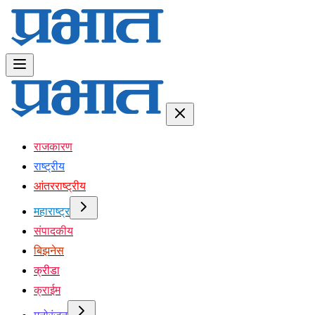
राजकारण
राष्ट्रीय
आंतरराष्ट्रीय
महाराष्ट्र
संपादकीय
बिझनेस
क्रीडा
क्राईम