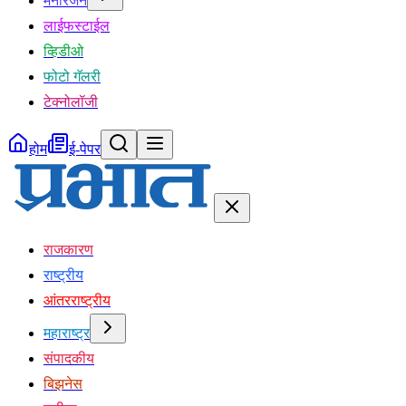
मनोरंजन
लाईफस्टाईल
व्हिडीओ
फोटो गॅलरी
टेक्नोलॉजी
होम
ई-पेपर
राजकारण
राष्ट्रीय
आंतरराष्ट्रीय
महाराष्ट्र
संपादकीय
बिझनेस