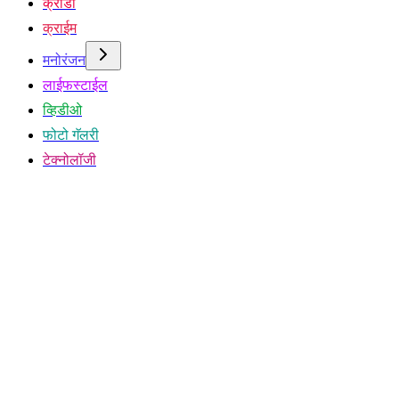
क्रीडा
क्राईम
मनोरंजन
लाईफस्टाईल
व्हिडीओ
फोटो गॅलरी
टेक्नोलॉजी