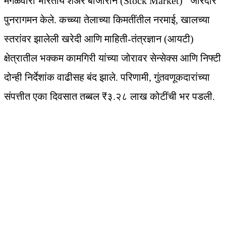
मंगळवारी भारतीय शेअर बाजाराने (Stock Market) जोरदार
पुनरागमन केले. कच्च्या तेलाच्या किमतींतील नरमाई, खालच्या
स्तरांवर झालेली खरेदी आणि माहिती-तंत्रज्ञान (आयटी)
क्षेत्रातील भक्कम कामगिरी यांच्या जोरावर सेन्सेक्स आणि निफ्टी
दोन्ही निर्देशांक वाढीसह बंद झाले. परिणामी, गुंतवणूकदारांच्या
संपत्तीत एका दिवसात तब्बल ₹३.२८ लाख कोटींची भर पडली.