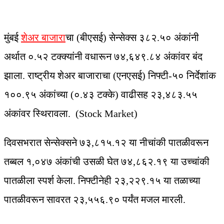
मुंबई
शेअर बाजारा
चा (बीएसई) सेन्सेक्स ३८२.५० अंकांनी
अर्थात ०.५२ टक्क्यांनी वधारून ७४,६४९.८४ अंकांवर बंद
झाला. राष्ट्रीय शेअर बाजाराचा (एनएसई) निफ्टी-५० निर्देशांक
१००.९५ अंकांच्या (०.४३ टक्के) वाढीसह २३,४८३.५५
अंकांवर स्थिरावला. (Stock Market)
दिवसभरात सेन्सेक्सने ७३,८१५.१२ या नीचांकी पातळीवरून
तब्बल १,०४७ अंकांची उसळी घेत ७४,८६२.१९ या उच्चांकी
पातळीला स्पर्श केला. निफ्टीनेही २३,२२९.१५ या तळाच्या
पातळीवरून सावरत २३,५५६.९० पर्यंत मजल मारली.