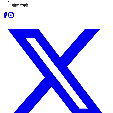
फोटो गॅलरी