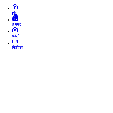
होम
ई-पेपर
फोटो
व्हिडिओ