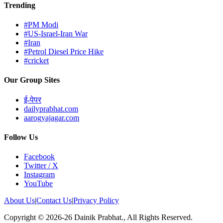
Trending
#PM Modi
#US-Israel-Iran War
#Iran
#Petrol Diesel Price Hike
#cricket
Our Group Sites
ई-पेपर
dailyprabhat.com
aarogyajagar.com
Follow Us
Facebook
Twitter / X
Instagram
YouTube
About Us
|
Contact Us
|
Privacy Policy
Copyright © 2026-26 Dainik Prabhat., All Rights Reserved.