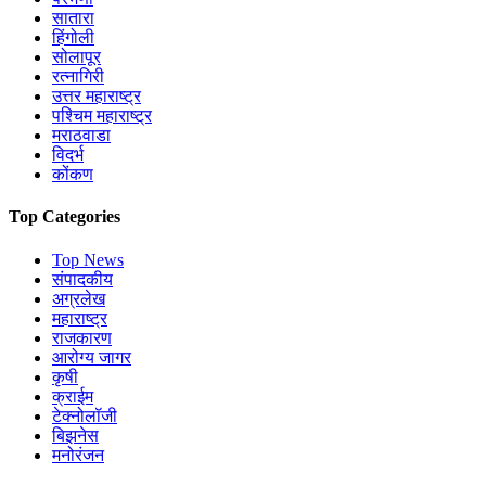
सातारा
हिंगोली
सोलापूर
रत्नागिरी
उत्तर महाराष्ट्र
पश्चिम महाराष्ट्र
मराठवाडा
विदर्भ
कोंकण
Top Categories
Top News
संपादकीय
अग्रलेख
महाराष्ट्र
राजकारण
आरोग्य जागर
कृषी
क्राईम
टेक्नोलॉजी
बिझनेस
मनोरंजन