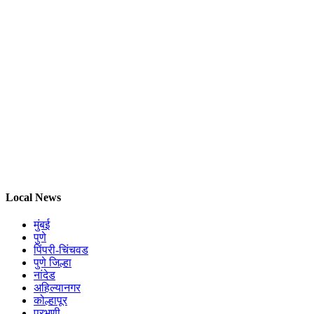
Local News
मुंबई
पुणे
पिंपरी-चिंचवड
पुणे जिल्हा
नांदेड
अहिल्यानगर
कोल्हापूर
परभणी