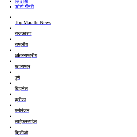
व्हिडीओ
फोटो गॅलरी
Top Marathi News
राजकारण
राष्ट्रीय
आंतरराष्ट्रीय
महाराष्ट्र
पुणे
बिझनेस
क्रीडा
मनोरंजन
लाईफस्टाईल
व्हिडीओ