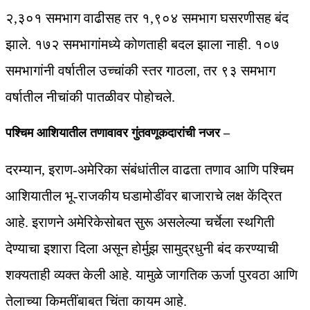
२,३०१ समभाग वाढीसह तर १,९०४ समभाग घसरणीसह बंद
झाले. १७२ समभागांमध्ये कोणताही बदल झाला नाही. १०७
समभागांनी वर्षातील उच्चांकी स्तर गाठला, तर ९३ समभाग
वर्षातील नीचांकी पातळीवर पोहोचले.
पश्चिम आशियातील तणावावर गुंतवणूकदारांची नजर –
दरम्यान, इराण-अमेरिका संबंधांतील वाढता तणाव आणि पश्चिम
आशियातील भू-राजकीय घडामोडींवर बाजाराचे लक्ष केंद्रित
आहे. इराणने अमेरिकेसोबत सुरू असलेल्या चर्चेला स्थगिती
देण्याचा इशारा दिला असून होर्मुझ सामुद्रधुनी बंद करण्याची
शक्यताही व्यक्त केली आहे. यामुळे जागतिक ऊर्जा पुरवठा आणि
तेलाच्या किमतींबाबत चिंता कायम आहे.