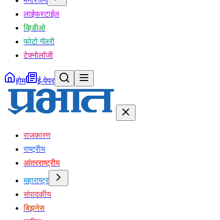
मनोरंजन
लाईफस्टाईल
व्हिडीओ
फोटो गॅलरी
टेक्नोलॉजी
होम
ई-पेपर
राजकारण
राष्ट्रीय
आंतरराष्ट्रीय
महाराष्ट्र
संपादकीय
बिझनेस