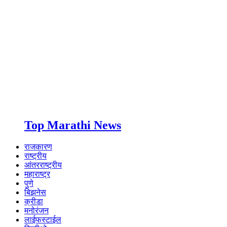
Top Marathi News
राजकारण
राष्ट्रीय
आंतरराष्ट्रीय
महाराष्ट्र
पुणे
बिझनेस
क्रीडा
मनोरंजन
लाईफस्टाईल