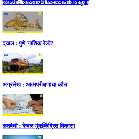
लक्षवेधी :
सकरमाउथ कॅटफिशची डोकेदुखी
दखल :
पुणे-नाशिक रेल्वे?
अग्रलेख :
आत्मपरीक्षणाचा कौल
लक्षवेधी :
केवळ मुंबईकेंद्रित विकास!