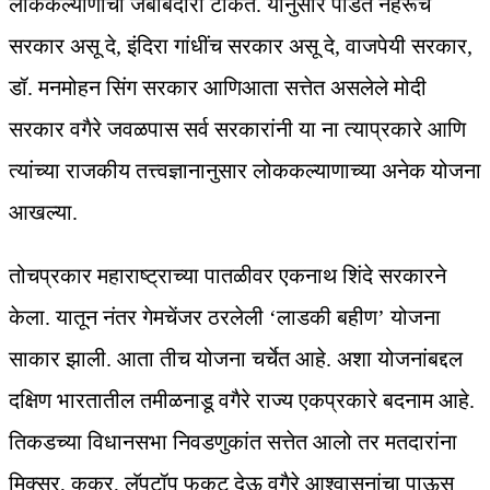
लोककल्याणाची जबाबदारी टाकतं. यानुसार पंडित नेहरूंचं
सरकार असू दे, इंदिरा गांधींच सरकार असू दे, वाजपेयी सरकार,
डॉ. मनमोहन सिंग सरकार आणिआता सत्तेत असलेले मोदी
सरकार वगैरे जवळपास सर्व सरकारांनी या ना त्याप्रकारे आणि
त्यांच्या राजकीय तत्त्वज्ञानानुसार लोककल्याणाच्या अनेक योजना
आखल्या.
तोचप्रकार महाराष्ट्राच्या पातळीवर एकनाथ शिंदे सरकारने
केला. यातून नंतर गेमचेंजर ठरलेली ‘लाडकी बहीण’ योजना
साकार झाली. आता तीच योजना चर्चेत आहे. अशा योजनांबद्दल
दक्षिण भारतातील तमीळनाडू वगैरे राज्य एकप्रकारे बदनाम आहे.
तिकडच्या विधानसभा निवडणुकांत सत्तेत आलो तर मतदारांना
मिक्सर, कूकर, लॅपटॉप फुकट देऊ वगैरे आश्‍वासनांचा पाऊस