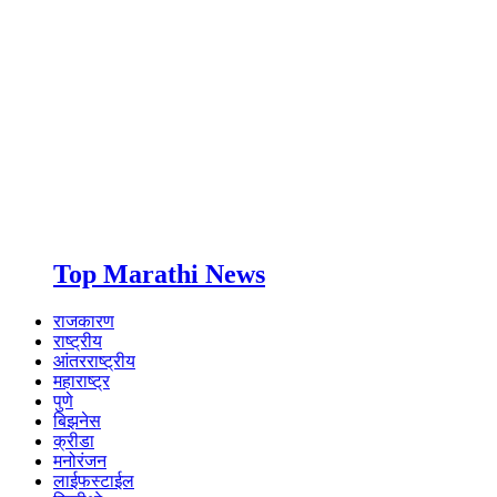
Top Marathi News
राजकारण
राष्ट्रीय
आंतरराष्ट्रीय
महाराष्ट्र
पुणे
बिझनेस
क्रीडा
मनोरंजन
लाईफस्टाईल