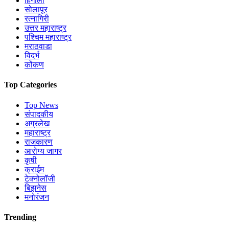
हिंगोली
सोलापूर
रत्नागिरी
उत्तर महाराष्ट्र
पश्चिम महाराष्ट्र
मराठवाडा
विदर्भ
कोंकण
Top Categories
Top News
संपादकीय
अग्रलेख
महाराष्ट्र
राजकारण
आरोग्य जागर
कृषी
क्राईम
टेक्नोलॉजी
बिझनेस
मनोरंजन
Trending