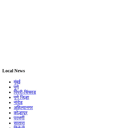
Local News
मुंबई
पुणे
पिंपरी-चिंचवड
पुणे जिल्हा
नांदेड
अहिल्यानगर
कोल्हापूर
परभणी
सातारा