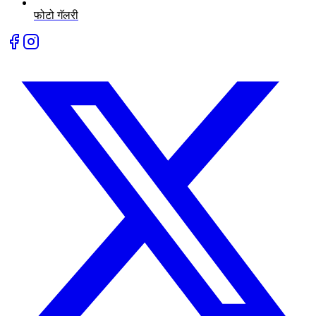
फोटो गॅलरी