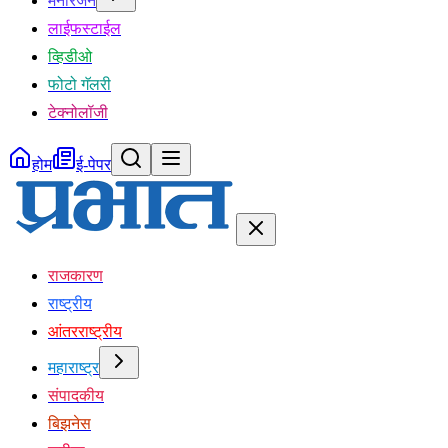
मनोरंजन
लाईफस्टाईल
व्हिडीओ
फोटो गॅलरी
टेक्नोलॉजी
होम
ई-पेपर
राजकारण
राष्ट्रीय
आंतरराष्ट्रीय
महाराष्ट्र
संपादकीय
बिझनेस