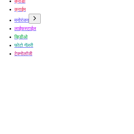
क्रीडा
क्राईम
मनोरंजन
लाईफस्टाईल
व्हिडीओ
फोटो गॅलरी
टेक्नोलॉजी