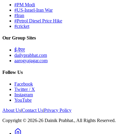
#PM Modi
#US-Israel-Iran War
#Iran
#Petrol Diesel Price Hike
#cricket
Our Group Sites
ई-पेपर
dailyprabhat.com
aarogyajagar.com
Follow Us
Facebook
Twitter / X
Instagram
YouTube
About Us
|
Contact Us
|
Privacy Policy
Copyright © 2026-26 Dainik Prabhat., All Rights Reserved.