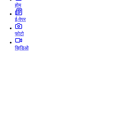
होम
ई-पेपर
फोटो
व्हिडिओ