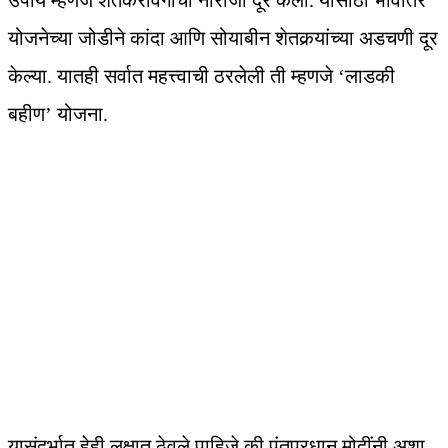
उपाय म्हणजे शेतकरीवर्गाची नाराजी दूर केली. यासाठी भावांतर
योजनेच्या जोडीने कांदा आणि सोयाबीन शेतकर्‍यांच्या अडचणी दूर
केल्या. यातही सर्वात महत्त्वाची ठरलेली ती म्हणजे ‘लाडकी
बहीण’ योजना.
यासंदर्भात हेही लक्षात ठेवले पाहिजे की पंतप्रधान मोदींनी अशा