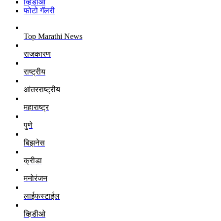
व्हिडीओ
फोटो गॅलरी
Top Marathi News
राजकारण
राष्ट्रीय
आंतरराष्ट्रीय
महाराष्ट्र
पुणे
बिझनेस
क्रीडा
मनोरंजन
लाईफस्टाईल
व्हिडीओ