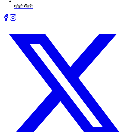
फोटो गॅलरी