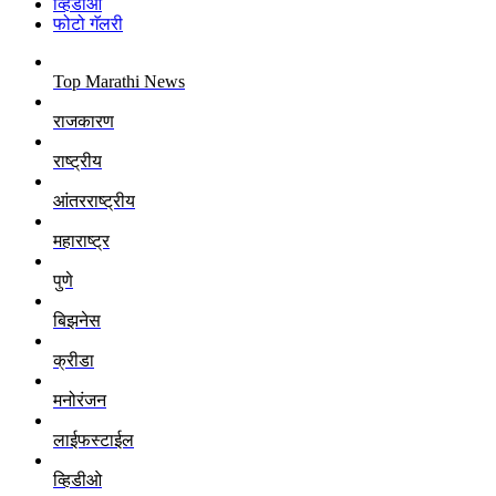
व्हिडीओ
फोटो गॅलरी
Top Marathi News
राजकारण
राष्ट्रीय
आंतरराष्ट्रीय
महाराष्ट्र
पुणे
बिझनेस
क्रीडा
मनोरंजन
लाईफस्टाईल
व्हिडीओ