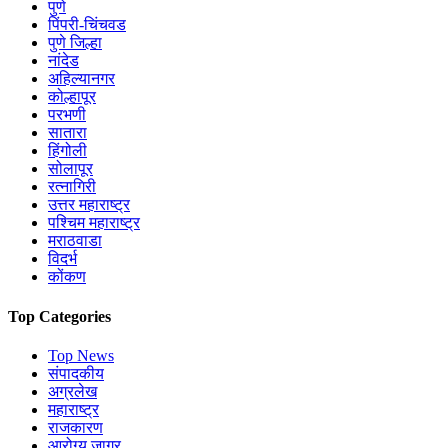
पुणे
पिंपरी-चिंचवड
पुणे जिल्हा
नांदेड
अहिल्यानगर
कोल्हापूर
परभणी
सातारा
हिंगोली
सोलापूर
रत्नागिरी
उत्तर महाराष्ट्र
पश्चिम महाराष्ट्र
मराठवाडा
विदर्भ
कोंकण
Top Categories
Top News
संपादकीय
अग्रलेख
महाराष्ट्र
राजकारण
आरोग्य जागर