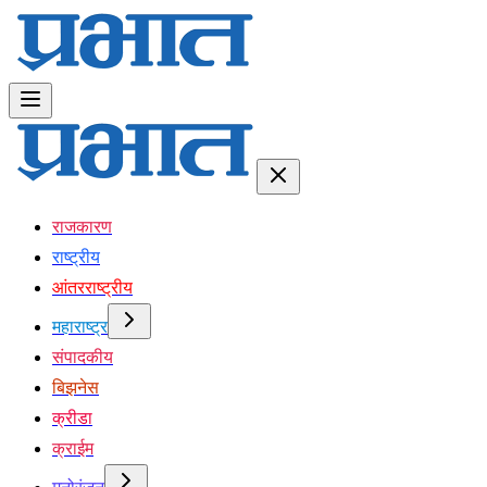
राजकारण
राष्ट्रीय
आंतरराष्ट्रीय
महाराष्ट्र
संपादकीय
बिझनेस
क्रीडा
क्राईम