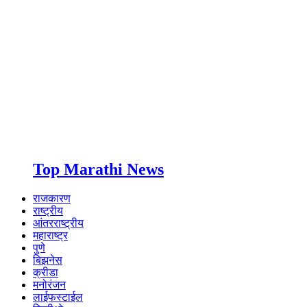
Top Marathi News
राजकारण
राष्ट्रीय
आंतरराष्ट्रीय
महाराष्ट्र
पुणे
बिझनेस
क्रीडा
मनोरंजन
लाईफस्टाईल