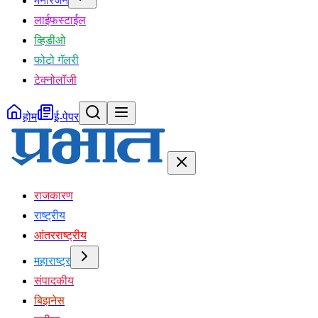
मनोरंजन
लाईफस्टाईल
व्हिडीओ
फोटो गॅलरी
टेक्नोलॉजी
होम
ई-पेपर
राजकारण
राष्ट्रीय
आंतरराष्ट्रीय
महाराष्ट्र
संपादकीय
बिझनेस