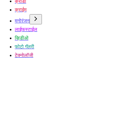
क्रीडा
क्राईम
मनोरंजन
लाईफस्टाईल
व्हिडीओ
फोटो गॅलरी
टेक्नोलॉजी