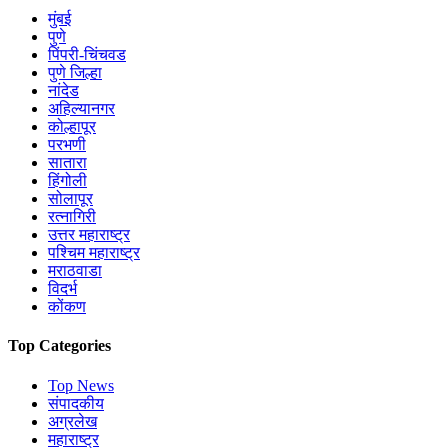
मुंबई
पुणे
पिंपरी-चिंचवड
पुणे जिल्हा
नांदेड
अहिल्यानगर
कोल्हापूर
परभणी
सातारा
हिंगोली
सोलापूर
रत्नागिरी
उत्तर महाराष्ट्र
पश्चिम महाराष्ट्र
मराठवाडा
विदर्भ
कोंकण
Top Categories
Top News
संपादकीय
अग्रलेख
महाराष्ट्र