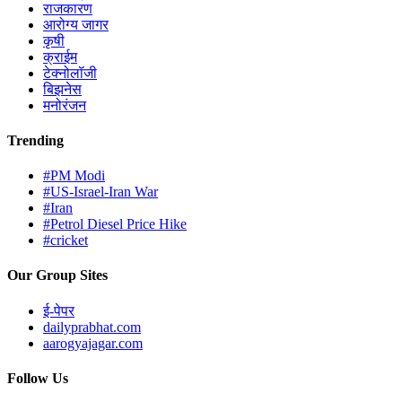
राजकारण
आरोग्य जागर
कृषी
क्राईम
टेक्नोलॉजी
बिझनेस
मनोरंजन
Trending
#PM Modi
#US-Israel-Iran War
#Iran
#Petrol Diesel Price Hike
#cricket
Our Group Sites
ई-पेपर
dailyprabhat.com
aarogyajagar.com
Follow Us