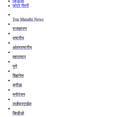
व्हिडीओ
फोटो गॅलरी
Top Marathi News
राजकारण
राष्ट्रीय
आंतरराष्ट्रीय
महाराष्ट्र
पुणे
बिझनेस
क्रीडा
मनोरंजन
लाईफस्टाईल
व्हिडीओ