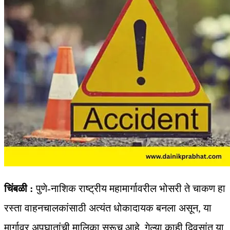
चिंबळी :
पुणे-नाशिक राष्ट्रीय महामार्गावरील भोसरी ते चाकण हा
रस्ता वाहनचालकांसाठी अत्यंत धोकादायक बनला असून, या
मार्गावर अपघातांची मालिका सुरूच आहे. गेल्या काही दिवसांत या