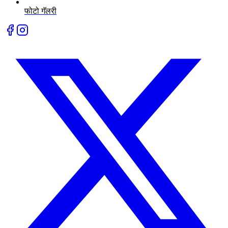
फोटो गॅलरी