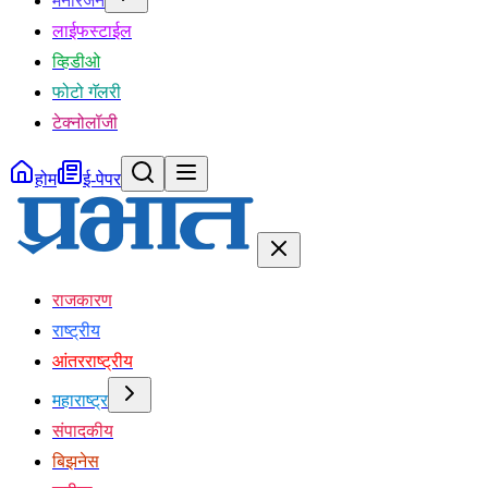
मनोरंजन
लाईफस्टाईल
व्हिडीओ
फोटो गॅलरी
टेक्नोलॉजी
होम
ई-पेपर
राजकारण
राष्ट्रीय
आंतरराष्ट्रीय
महाराष्ट्र
संपादकीय
बिझनेस