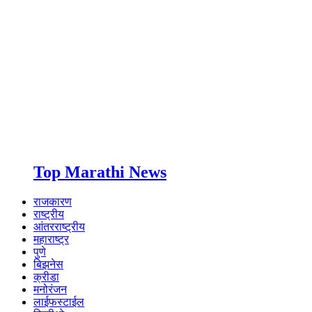
Top Marathi News
राजकारण
राष्ट्रीय
आंतरराष्ट्रीय
महाराष्ट्र
पुणे
बिझनेस
क्रीडा
मनोरंजन
लाईफस्टाईल