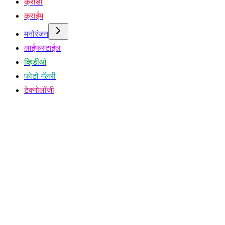
क्रीडा
क्राईम
मनोरंजन
लाईफस्टाईल
व्हिडीओ
फोटो गॅलरी
टेक्नोलॉजी