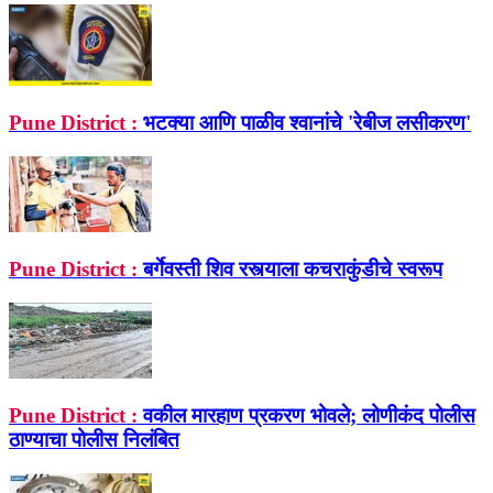
Pune District :
भटक्या आणि पाळीव श्‍वानांचे 'रेबीज लसीकरण'
Pune District :
बर्गेवस्ती शिव रस्त्याला कचराकुंडीचे स्वरूप
Pune District :
वकील मारहाण प्रकरण भोवले; लोणीकंद पोलीस
ठाण्याचा पोलीस निलंबित