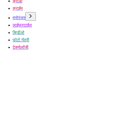
क्रीडा
क्राईम
मनोरंजन
लाईफस्टाईल
व्हिडीओ
फोटो गॅलरी
टेक्नोलॉजी