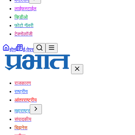
मनोरंजन
लाईफस्टाईल
व्हिडीओ
फोटो गॅलरी
टेक्नोलॉजी
होम
ई-पेपर
राजकारण
राष्ट्रीय
आंतरराष्ट्रीय
महाराष्ट्र
संपादकीय
बिझनेस