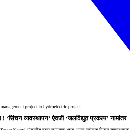
 management project to hydroelectric project
‘सिंचन व्यवस्थापन’ ऐवजी ‘जलविद्युत प्रकल्प’ नामांतर
च्या (Satara News) ओळखीत बदल करण्यात आला असून ‘कोयना सिंचन व्यवस्थापन’ य