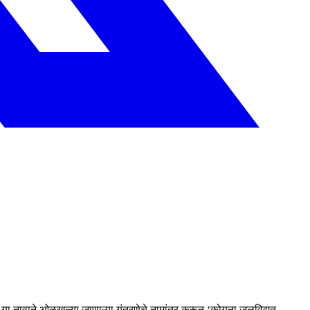
ा नावाने ओळखल्या जाणाऱ्या यंत्रणेचे नामांतर करून ‘कोयना जलविद्युत