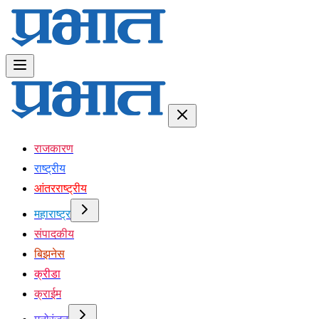
राजकारण
राष्ट्रीय
आंतरराष्ट्रीय
महाराष्ट्र
संपादकीय
बिझनेस
क्रीडा
क्राईम