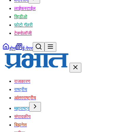
मनोरंजन
लाईफस्टाईल
व्हिडीओ
फोटो गॅलरी
टेक्नोलॉजी
होम
ई-पेपर
राजकारण
राष्ट्रीय
आंतरराष्ट्रीय
महाराष्ट्र
संपादकीय
बिझनेस