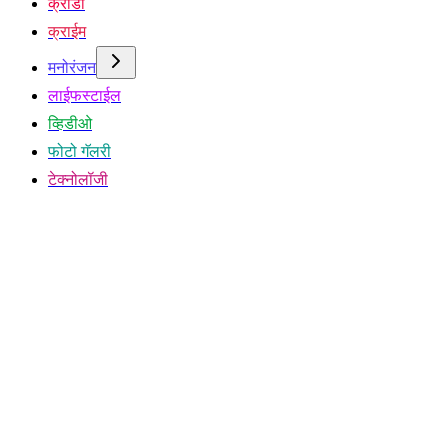
क्रीडा
क्राईम
मनोरंजन
लाईफस्टाईल
व्हिडीओ
फोटो गॅलरी
टेक्नोलॉजी