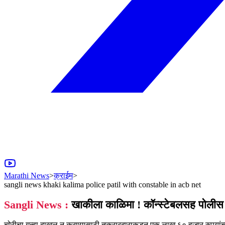
Marathi News
>
क्राईम
>
sangli news khaki kalima police patil with constable in acb net
Sangli News :
खाकीला काळिमा ! कॉन्स्टेबलसह पोलीस 
चोरीचा गुन्हा दाखल न करण्यासाठी तक्रारदाराकडून एक लाख ६० हजार रुपयांच