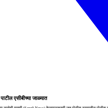
पाटील एसीबीच्या जाळ्यात
्या लाचेची मागणी (Sangli News) केल्याप्रकरणी जत पोलीस ठाण्यातील पोलीस कॉ