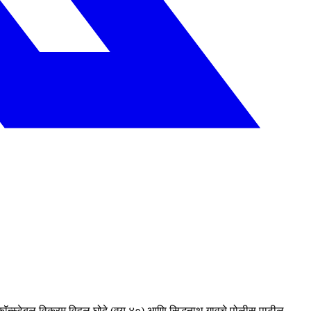
न्स्टेबल विक्रम विहुल घोदे (वय ४०) आणि सिद्धनाथ गावचे पोलीस पाटील