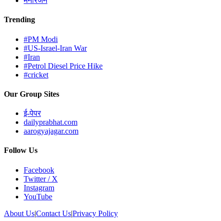
मनोरंजन
Trending
#PM Modi
#US-Israel-Iran War
#Iran
#Petrol Diesel Price Hike
#cricket
Our Group Sites
ई-पेपर
dailyprabhat.com
aarogyajagar.com
Follow Us
Facebook
Twitter / X
Instagram
YouTube
About Us
|
Contact Us
|
Privacy Policy