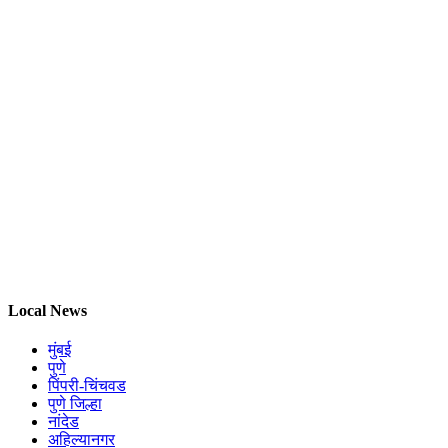
Local News
मुंबई
पुणे
पिंपरी-चिंचवड
पुणे जिल्हा
नांदेड
अहिल्यानगर