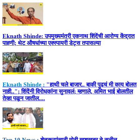
Eknath Shinde:
उपमुख्यमंत्री एकनाथ शिंदेंची आरोग्य केंद्रात
पाहणी; थेट औषधांच्या एक्स्पायरी डेट्स तपासल्या
Eknath Shinde :
"हाथी चले बाजार.. बाकी पुढचं मी काय बोलत
नाही.."; शिंदेंनी विरोधकांना सुनावलं; म्हणाले, अमित भाई बोलतील
तेव्हा पळून जातील....
Top 10 News :
शेतकऱ्यांसाठी मोठी खुशखबर ते सुनील