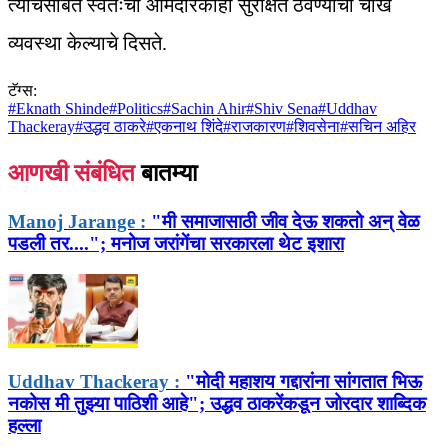
त्याचसोबत स्वतःची आमदारकीही सुरक्षित ठेवण्याची चोख
व्यवस्था केल्याचे दिसते.
टॅग्स:
#
Eknath Shinde
#
Politics
#
Sachin Ahir
#
Shiv Sena
#
Uddhav
Thackeray
#
उद्धव ठाकरे
#
एकनाथ शिंदे
#
राजकारण
#
शिवसेना
#
सचिन अहिर
आणखी संबंधित
बातम्या
Manoj Jarange :
"मी समाजासाठी जीव देऊ शकतो अन् वेळ
पडली तर...."; मनोज जरांगेंचा सरकारला थेट इशारा
Uddhav Thackeray :
"मोदी महाशय गद्दारांना सांगतात भिऊ
नकोस मी तुझ्या पाठिशी आहे"; उद्धव ठाकरेंकडून जोरदार शाब्दिक
हल्ला