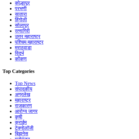
कोल्हापूर
परभणी
सातारा
हिंगोली
सोलापूर
रत्नागिरी
उत्तर महाराष्ट्र
पश्चिम महाराष्ट्र
मराठवाडा
विदर्भ
कोंकण
Top Categories
Top News
संपादकीय
अग्रलेख
महाराष्ट्र
राजकारण
आरोग्य जागर
कृषी
क्राईम
टेक्नोलॉजी
बिझनेस