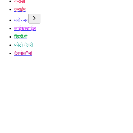
क्रीडा
क्राईम
मनोरंजन
लाईफस्टाईल
व्हिडीओ
फोटो गॅलरी
टेक्नोलॉजी