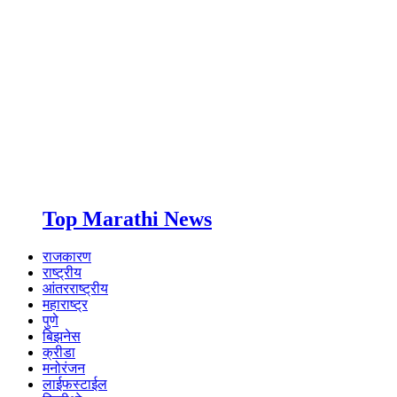
Top Marathi News
राजकारण
राष्ट्रीय
आंतरराष्ट्रीय
महाराष्ट्र
पुणे
बिझनेस
क्रीडा
मनोरंजन
लाईफस्टाईल