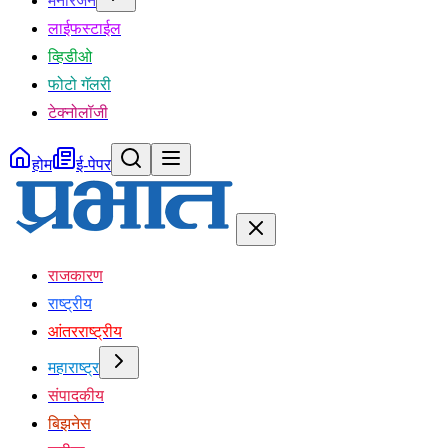
मनोरंजन
लाईफस्टाईल
व्हिडीओ
फोटो गॅलरी
टेक्नोलॉजी
होम
ई-पेपर
राजकारण
राष्ट्रीय
आंतरराष्ट्रीय
महाराष्ट्र
संपादकीय
बिझनेस