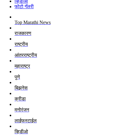
व्हिडीओ
फोटो गॅलरी
Top Marathi News
राजकारण
राष्ट्रीय
आंतरराष्ट्रीय
महाराष्ट्र
पुणे
बिझनेस
क्रीडा
मनोरंजन
लाईफस्टाईल
व्हिडीओ