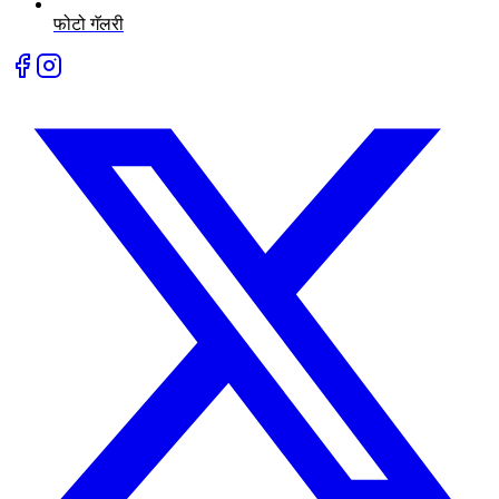
फोटो गॅलरी