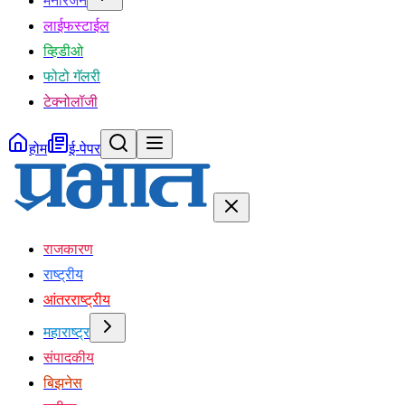
मनोरंजन
लाईफस्टाईल
व्हिडीओ
फोटो गॅलरी
टेक्नोलॉजी
होम
ई-पेपर
राजकारण
राष्ट्रीय
आंतरराष्ट्रीय
महाराष्ट्र
संपादकीय
बिझनेस