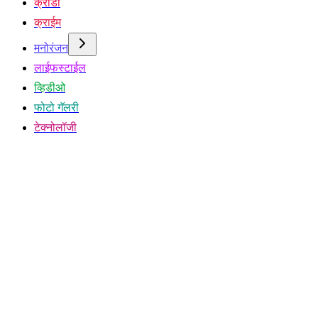
क्रीडा
क्राईम
मनोरंजन
लाईफस्टाईल
व्हिडीओ
फोटो गॅलरी
टेक्नोलॉजी