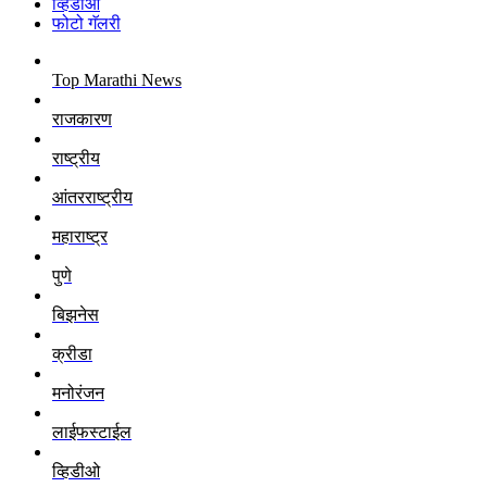
व्हिडीओ
फोटो गॅलरी
Top Marathi News
राजकारण
राष्ट्रीय
आंतरराष्ट्रीय
महाराष्ट्र
पुणे
बिझनेस
क्रीडा
मनोरंजन
लाईफस्टाईल
व्हिडीओ