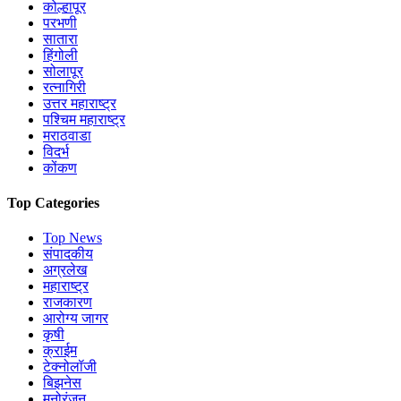
कोल्हापूर
परभणी
सातारा
हिंगोली
सोलापूर
रत्नागिरी
उत्तर महाराष्ट्र
पश्चिम महाराष्ट्र
मराठवाडा
विदर्भ
कोंकण
Top Categories
Top News
संपादकीय
अग्रलेख
महाराष्ट्र
राजकारण
आरोग्य जागर
कृषी
क्राईम
टेक्नोलॉजी
बिझनेस
मनोरंजन