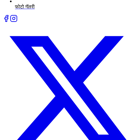
फोटो गॅलरी