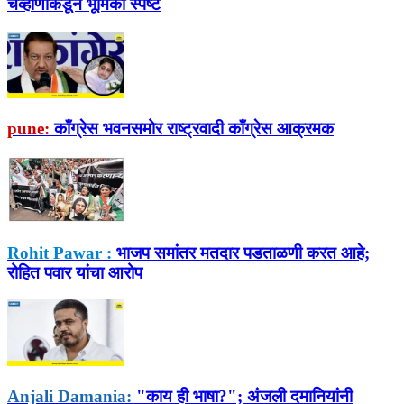
चव्हाणांकडून भूमिका स्पष्ट
pune:
काँग्रेस भवनसमोर राष्ट्रवादी काँग्रेस आक्रमक
Rohit Pawar :
भाजप समांतर मतदार पडताळणी करत आहे;
रोहित पवार यांचा आरोप
Anjali Damania:
"काय ही भाषा?"; अंजली दमानियांनी