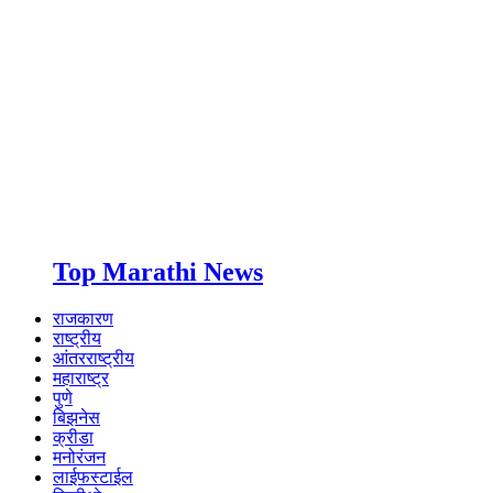
Top Marathi News
राजकारण
राष्ट्रीय
आंतरराष्ट्रीय
महाराष्ट्र
पुणे
बिझनेस
क्रीडा
मनोरंजन
लाईफस्टाईल