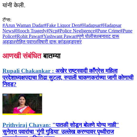
यांनी केली.
टॅग्स:
#
Arun Waman Dadar
#
Fake Liquor Den
#
Hadapsar
#
Hadapsar
News
#
Hooch Tragedy
#
Ncp
#
Police Negligence
#
Pune Crime
#
Pune
Police
#
Rohit Pawar
#
Yashwant Pawar
#
पुणे पोलीस
#
बनावट दारू
अड्डा
#
रोहित पवार
#
विषारी दारू कांड
#
हडपसर
आणखी संबंधित
बातम्या
Rupali Chakankar :
अखेर राष्ट्रवादी काँग्रेस महिला
प्रदेशाध्यक्षपदाचा तिढा सुटला, रुपाली चाकणकरांच्या जागी कोणाची
निवड?
Prithviraj Chavan:
"पातळी सोडून बोलणे योग्य नाही"
सुनेत्रा पवारांचा 'गुंगी गुडिया' उल्लेख करण्यावर पृथ्वीराज