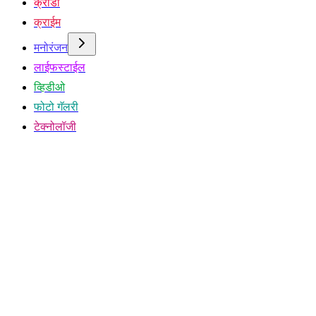
क्रीडा
क्राईम
मनोरंजन
लाईफस्टाईल
व्हिडीओ
फोटो गॅलरी
टेक्नोलॉजी