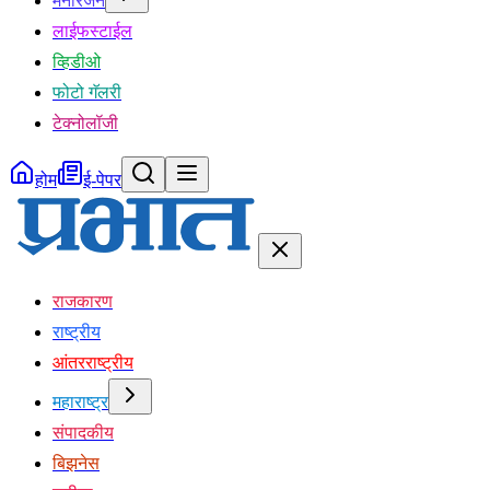
मनोरंजन
लाईफस्टाईल
व्हिडीओ
फोटो गॅलरी
टेक्नोलॉजी
होम
ई-पेपर
राजकारण
राष्ट्रीय
आंतरराष्ट्रीय
महाराष्ट्र
संपादकीय
बिझनेस