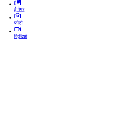
ई-पेपर
फोटो
व्हिडिओ