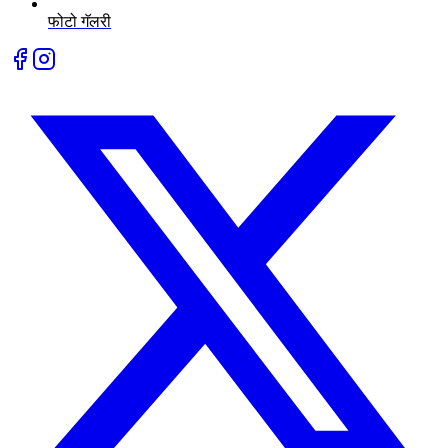
फोटो गॅलरी