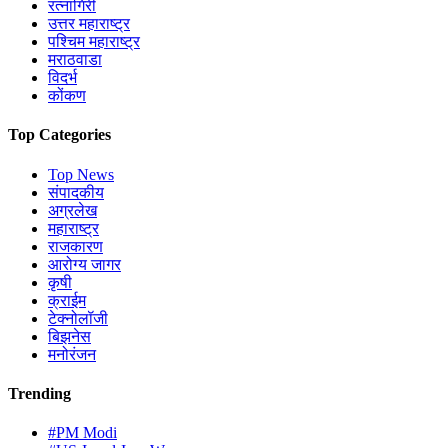
रत्नागिरी
उत्तर महाराष्ट्र
पश्चिम महाराष्ट्र
मराठवाडा
विदर्भ
कोंकण
Top Categories
Top News
संपादकीय
अग्रलेख
महाराष्ट्र
राजकारण
आरोग्य जागर
कृषी
क्राईम
टेक्नोलॉजी
बिझनेस
मनोरंजन
Trending
#PM Modi