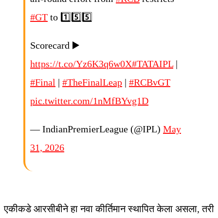
#GT
to 1️⃣5️⃣5️⃣
Scorecard ▶️
https://t.co/Yz6K3q6w0X
#TATAIPL
|
#Final
|
#TheFinalLeap
|
#RCBvGT
pic.twitter.com/1nMfBYvg1D
— IndianPremierLeague (@IPL)
May
31, 2026
एकीकडे आरसीबीने हा नवा कीर्तिमान स्थापित केला असला, तरी