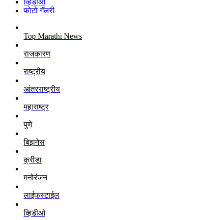
व्हिडीओ
फोटो गॅलरी
Top Marathi News
राजकारण
राष्ट्रीय
आंतरराष्ट्रीय
महाराष्ट्र
पुणे
बिझनेस
क्रीडा
मनोरंजन
लाईफस्टाईल
व्हिडीओ