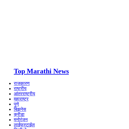
Top Marathi News
राजकारण
राष्ट्रीय
आंतरराष्ट्रीय
महाराष्ट्र
पुणे
बिझनेस
क्रीडा
मनोरंजन
लाईफस्टाईल