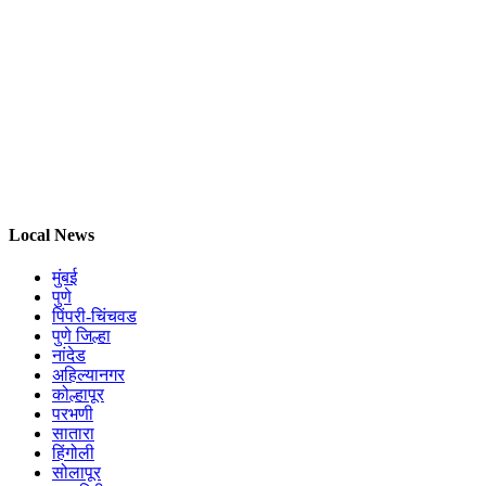
Local News
मुंबई
पुणे
पिंपरी-चिंचवड
पुणे जिल्हा
नांदेड
अहिल्यानगर
कोल्हापूर
परभणी
सातारा
हिंगोली
सोलापूर