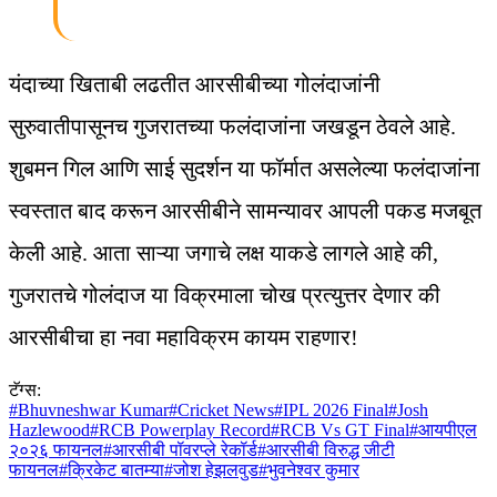
यंदाच्या खिताबी लढतीत आरसीबीच्या गोलंदाजांनी
सुरुवातीपासूनच गुजरातच्या फलंदाजांना जखडून ठेवले आहे.
शुबमन गिल आणि साई सुदर्शन या फॉर्मात असलेल्या फलंदाजांना
स्वस्तात बाद करून आरसीबीने सामन्यावर आपली पकड मजबूत
केली आहे. आता साऱ्या जगाचे लक्ष याकडे लागले आहे की,
गुजरातचे गोलंदाज या विक्रमाला चोख प्रत्युत्तर देणार की
आरसीबीचा हा नवा महाविक्रम कायम राहणार!
टॅग्स:
#
Bhuvneshwar Kumar
#
Cricket News
#
IPL 2026 Final
#
Josh
Hazlewood
#
RCB Powerplay Record
#
RCB Vs GT Final
#
आयपीएल
२०२६ फायनल
#
आरसीबी पॉवरप्ले रेकॉर्ड
#
आरसीबी विरुद्ध जीटी
फायनल
#
क्रिकेट बातम्या
#
जोश हेझलवुड
#
भुवनेश्वर कुमार