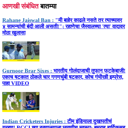
आणखी संबंधित
बातम्या
Rahane Jaiswal Ban :
"मी बाहेर काढले नसते तर त्याच्यावर
४ सामन्यांची बंदी आली असती!"; रहाणेचा जैस्वालच्या 'त्या' वादावर
मोठा खुलासा
Gurnoor Brar Sixes :
भारतीय गोलंदाजाची तुफान फटकेबाजी!
एकाच षटकात ठोकले चार गगणचुंबी षटकार, कोच गंभीरही इम्प्रेस,
पाहा VIDEO
Indian Cricketers Injuries :
टीम इंडियाला दुखापतीचं
ग्रहण! BCCI च्या रुग्णालयाला छावणीच स्वरूप; बुमराह-हार्दिकसह