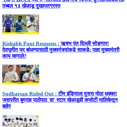
तब्बल १३ खेळाडू दुखापतग्रस्त
Rishabh Pant Requests :
ऋषभ पंत दिल्ली सोडणार!
देवभूमीत घर बांधण्यासाठी मुख्यमंत्र्यांकडे साकडे; पाहा मुख्यमंत्री
काय म्हणाले?
Sudharsan Ruled Out :
टीम इंडियाला दुसरा मोठा धक्का!
जसप्रीत बुमराह पाठोपाठ 'हा' स्टार खेळाडूही कसोटी मालिकेतून
बाहेर