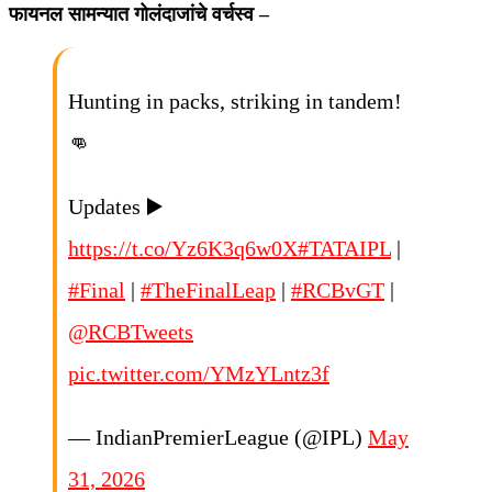
फायनल सामन्यात गोलंदाजांचे वर्चस्व –
Hunting in packs, striking in tandem!
👊
Updates ▶️
https://t.co/Yz6K3q6w0X
#TATAIPL
|
#Final
|
#TheFinalLeap
|
#RCBvGT
|
@RCBTweets
pic.twitter.com/YMzYLntz3f
— IndianPremierLeague (@IPL)
May
31, 2026