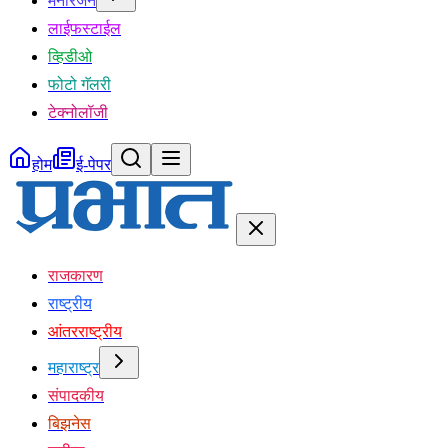
मनोरंजन
लाईफस्टाईल
व्हिडीओ
फोटो गॅलरी
टेक्नोलॉजी
होम
ई-पेपर
राजकारण
राष्ट्रीय
आंतरराष्ट्रीय
महाराष्ट्र
संपादकीय
बिझनेस