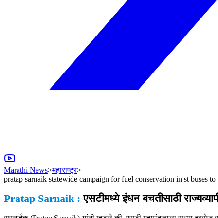
Marathi News
>
महाराष्ट्र
>
pratap sarnaik statewide campaign for fuel conservation in st buses t
Pratap Sarnaik :
एसटीमध्ये इंधन बचतीसाठी राज्यव्याप
सरनाईक (Pratap Sarnaik) यांनी म्हटले की, एसटी महामंडळाला सध्या दररो