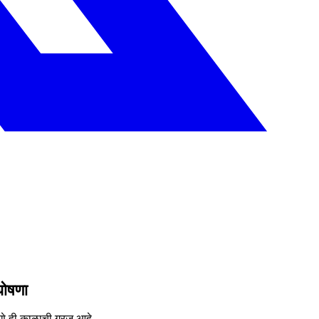
घोषणा
णे ही काळाची गरज आहे.