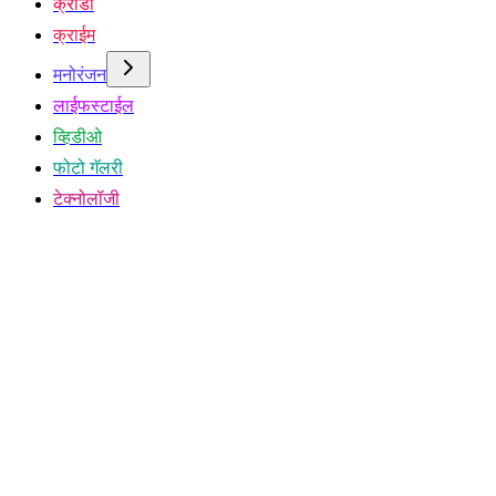
क्रीडा
क्राईम
मनोरंजन
लाईफस्टाईल
व्हिडीओ
फोटो गॅलरी
टेक्नोलॉजी