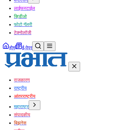
मनोरंजन
लाईफस्टाईल
व्हिडीओ
फोटो गॅलरी
टेक्नोलॉजी
होम
ई-पेपर
राजकारण
राष्ट्रीय
आंतरराष्ट्रीय
महाराष्ट्र
संपादकीय
बिझनेस