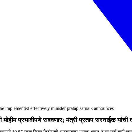
o be implemented effectively minister pratap sarnaik announces
ी मोहीम प्रभावीपणे राबवणार; मंत्री प्रताप सरनाईक यांची 
ज सरासरी 10.87 लाख लिटर डिझेलची आवश्यकता भासत असून, इंधन खर्च कमी कर