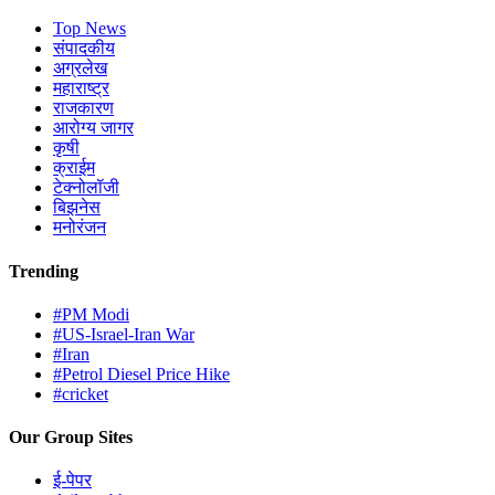
Top News
संपादकीय
अग्रलेख
महाराष्ट्र
राजकारण
आरोग्य जागर
कृषी
क्राईम
टेक्नोलॉजी
बिझनेस
मनोरंजन
Trending
#PM Modi
#US-Israel-Iran War
#Iran
#Petrol Diesel Price Hike
#cricket
Our Group Sites
ई-पेपर