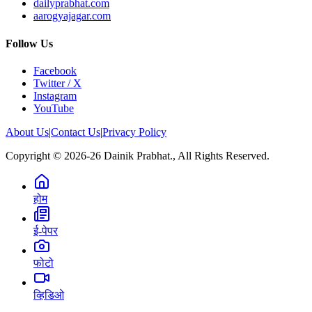
dailyprabhat.com
aarogyajagar.com
Follow Us
Facebook
Twitter / X
Instagram
YouTube
About Us
|
Contact Us
|
Privacy Policy
Copyright © 2026-26 Dainik Prabhat., All Rights Reserved.
होम
ई-पेपर
फोटो
व्हिडिओ