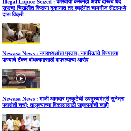
Illegal Liquor Seized :
कारवाया करूनही अवैध दारूचे धंदे
सुरूच! चिखलीत किराणा दुकानात तर म्हाळुंगेत चायनीज सेंटरमध्ये
दारू विक्री
Newasa News :
नगराध्यक्षांचा प्रताप; नागरिकांचे पिण्याच्या
पाण्याचे टॅंकर बांधकामासाठी वापरल्याचा आरोप
Newasa News :
माजी आमदार मुरकुटेंची उपमुख्यमंत्री सुनेत्रा
पवारांशी चर्चा; तालुक्याच्या विकासासाठी सहकार्याची ग्वाही