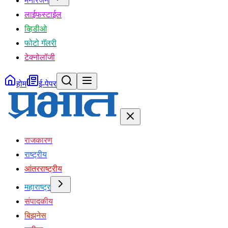
मनोरंजन
लाईफस्टाईल
व्हिडीओ
फोटो गॅलरी
टेक्नोलॉजी
होम
ई-पेपर
राजकारण
राष्ट्रीय
आंतरराष्ट्रीय
महाराष्ट्र
संपादकीय
बिझनेस