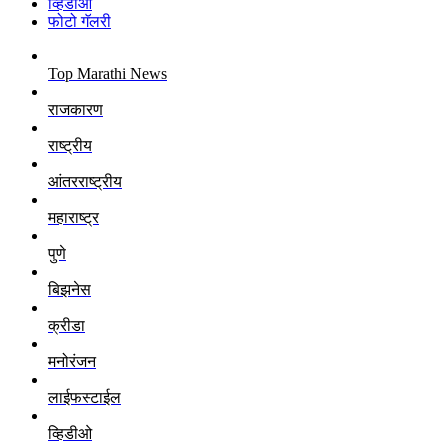
व्हिडीओ
फोटो गॅलरी
Top Marathi News
राजकारण
राष्ट्रीय
आंतरराष्ट्रीय
महाराष्ट्र
पुणे
बिझनेस
क्रीडा
मनोरंजन
लाईफस्टाईल
व्हिडीओ