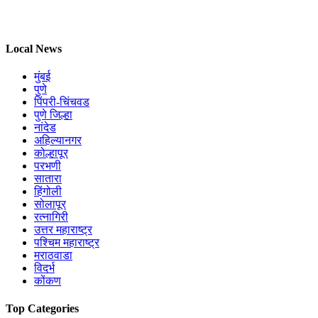
Local News
मुंबई
पुणे
पिंपरी-चिंचवड
पुणे जिल्हा
नांदेड
अहिल्यानगर
कोल्हापूर
परभणी
सातारा
हिंगोली
सोलापूर
रत्नागिरी
उत्तर महाराष्ट्र
पश्चिम महाराष्ट्र
मराठवाडा
विदर्भ
कोंकण
Top Categories