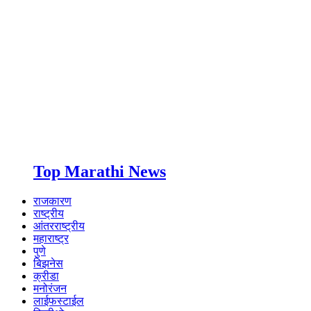
Top Marathi News
राजकारण
राष्ट्रीय
आंतरराष्ट्रीय
महाराष्ट्र
पुणे
बिझनेस
क्रीडा
मनोरंजन
लाईफस्टाईल