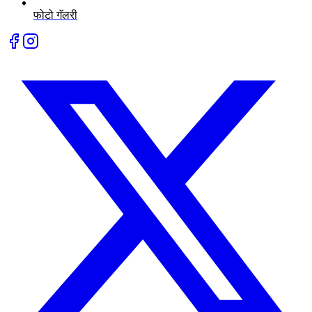
फोटो गॅलरी