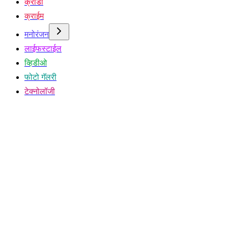
क्रीडा
क्राईम
मनोरंजन
लाईफस्टाईल
व्हिडीओ
फोटो गॅलरी
टेक्नोलॉजी