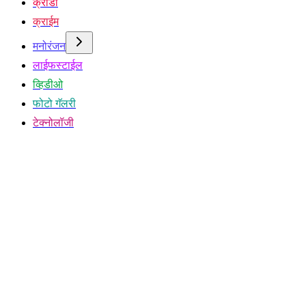
क्रीडा
क्राईम
मनोरंजन
लाईफस्टाईल
व्हिडीओ
फोटो गॅलरी
टेक्नोलॉजी