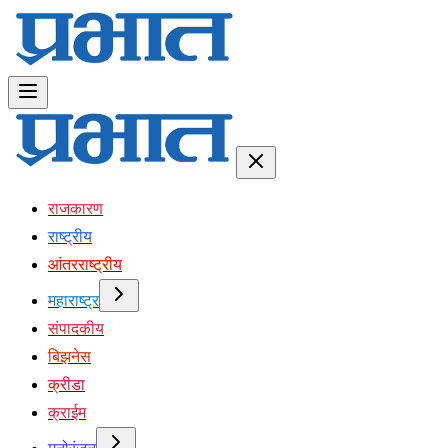
राजकारण
राष्ट्रीय
आंतरराष्ट्रीय
महाराष्ट्र
संपादकीय
बिझनेस
क्रीडा
क्राईम