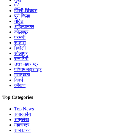
पुणे
पिंपरी-चिंचवड
पुणे जिल्हा
नांदेड
अहिल्यानगर
कोल्हापूर
परभणी
सातारा
हिंगोली
सोलापूर
रत्नागिरी
उत्तर महाराष्ट्र
पश्चिम महाराष्ट्र
मराठवाडा
विदर्भ
कोंकण
Top Categories
Top News
संपादकीय
अग्रलेख
महाराष्ट्र
राजकारण