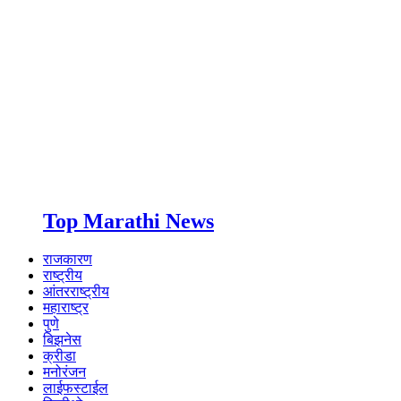
Top Marathi News
राजकारण
राष्ट्रीय
आंतरराष्ट्रीय
महाराष्ट्र
पुणे
बिझनेस
क्रीडा
मनोरंजन
लाईफस्टाईल