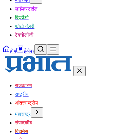
मनोरंजन
लाईफस्टाईल
व्हिडीओ
फोटो गॅलरी
टेक्नोलॉजी
होम
ई-पेपर
राजकारण
राष्ट्रीय
आंतरराष्ट्रीय
महाराष्ट्र
संपादकीय
बिझनेस