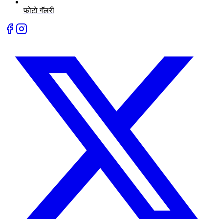
फोटो गॅलरी