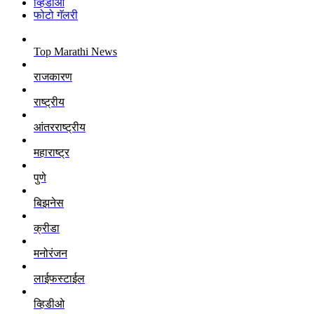
व्हिडीओ
फोटो गॅलरी
Top Marathi News
राजकारण
राष्ट्रीय
आंतरराष्ट्रीय
महाराष्ट्र
पुणे
बिझनेस
क्रीडा
मनोरंजन
लाईफस्टाईल
व्हिडीओ