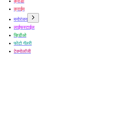
क्रीडा
क्राईम
मनोरंजन
लाईफस्टाईल
व्हिडीओ
फोटो गॅलरी
टेक्नोलॉजी