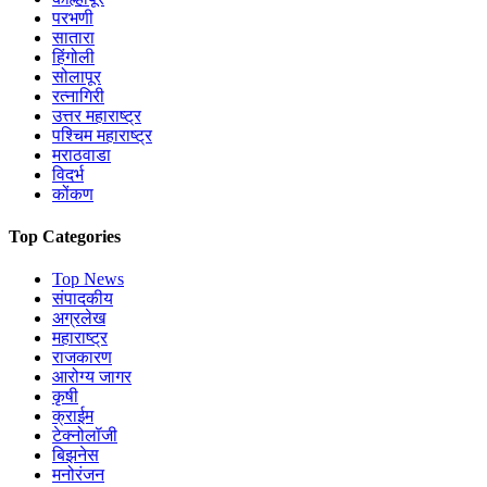
परभणी
सातारा
हिंगोली
सोलापूर
रत्नागिरी
उत्तर महाराष्ट्र
पश्चिम महाराष्ट्र
मराठवाडा
विदर्भ
कोंकण
Top Categories
Top News
संपादकीय
अग्रलेख
महाराष्ट्र
राजकारण
आरोग्य जागर
कृषी
क्राईम
टेक्नोलॉजी
बिझनेस
मनोरंजन