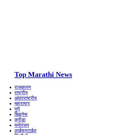
Top Marathi News
राजकारण
राष्ट्रीय
आंतरराष्ट्रीय
महाराष्ट्र
पुणे
बिझनेस
क्रीडा
मनोरंजन
लाईफस्टाईल