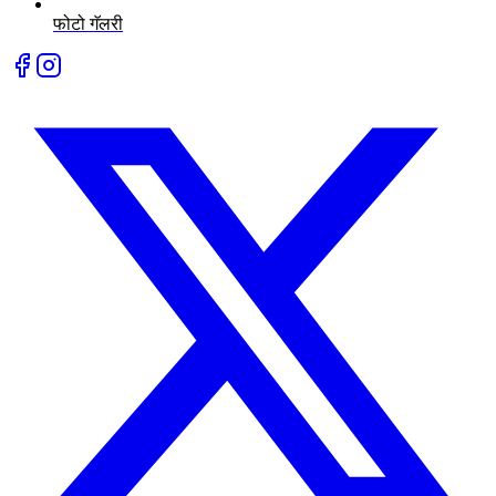
फोटो गॅलरी