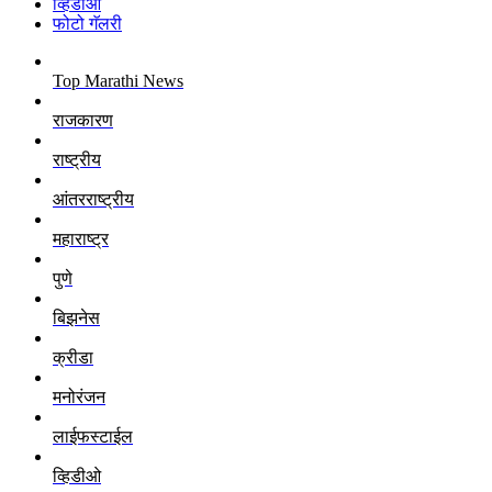
व्हिडीओ
फोटो गॅलरी
Top Marathi News
राजकारण
राष्ट्रीय
आंतरराष्ट्रीय
महाराष्ट्र
पुणे
बिझनेस
क्रीडा
मनोरंजन
लाईफस्टाईल
व्हिडीओ