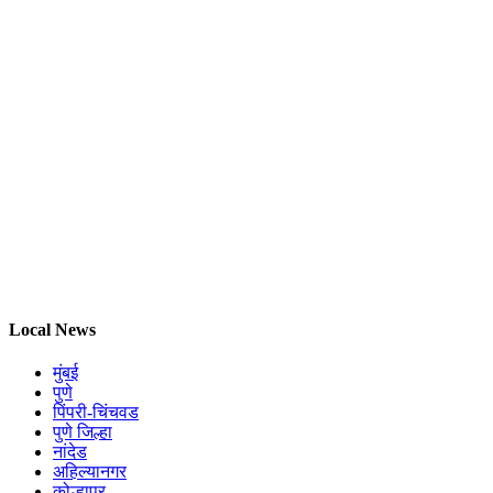
Local News
मुंबई
पुणे
पिंपरी-चिंचवड
पुणे जिल्हा
नांदेड
अहिल्यानगर
कोल्हापूर