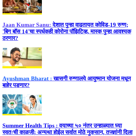
Jaan Kumar Sanu:
देशात पुन्हा वाढतायत कोविड-19 रुग्ण;
'बिग बॉस 14'चा स्पर्धकही कोरोना पॉझिटिव्ह, मास्क पुन्हा आवश्यक
ठरणार?
Ayushman Bharat :
खासगी रुग्णालये आयुष्मान योजना मधून
बाहेर पडणार?
Summer Health Tips :
वयाच्या ५० नंतर उन्हाळ्यात घ्या
स्वतःची काळजी; अन्यथा होईल सर्वात मोठे नुकसान, तज्ज्ञांनी दिला