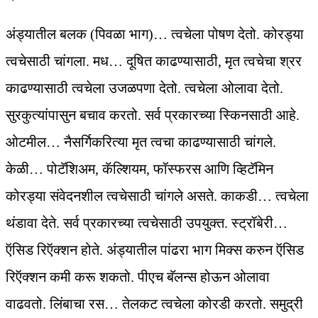
अंड्यातील बलक (पिवळा भाग)… त्वचेला पोषण देतो. कोरड्या
त्वचेसाठी चांगला. मध… दूषित काढण्यासाठी, मृत त्वचेचा श्रर
काढण्यासाठी त्वचेला उजळपणा देतो. त्वचेला ओलावा देतो.
सुरकुत्यांपासुन बचाव करतो. सर्व प्रकारच्या स्किनसाठी आहे.
ओटमील… नैसर्गिकरित्या मृत त्वचा काढण्यासाठी चांगले.
केळी… पोटॅशिअम, कॅल्शियम, फॉस्फरस आणि व्हिटॅमिन
कोरड्या संवेदनशील त्वचेसाठी चांगले असते. काकडी… त्वचेला
थंडावा देते. सर्व प्रकारच्या त्वचेसाठी उपयुक्त. स्ट्रॉबेरी…
ऍसिड रिऍक्‍शन होते. अंड्यातील पांढरा भाग मिक्‍स करुन ऍसिड
रिऍक्‍शन कमी करू शकतो. पीएच बॅलन्स होऊन ओलावा
वाढवतो. लिंबाचा रस… तेलकट त्वचेला कोरडी करतो. समुद्री