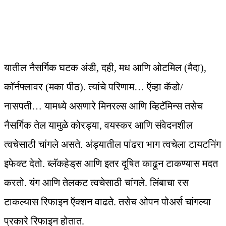
यातील नैसर्गिक घटक अंडी, दही, मध आणि ओटमिल (मैदा),
कॉर्नफ्लावर (मका पीठ). त्यांचे परिणाम… ऍव्हा कॅडो/
नासपती… यामध्ये असणारे मिनरल्स आणि व्हिटॅमिन्स तसेच
नैसर्गिक तेल यामुळे कोरड्या, वयस्कर आणि संवेदनशील
त्वचेसाठी चांगले असते. अंड्यातील पांढरा भाग त्वचेला टायटनिंग
इफेक्‍ट देतो. ब्लॅकहेड्‌स आणि इतर दूषित काढून टाकण्यास मदत
करतो. यंग आणि तेलकट त्वचेसाठी चांगले. लिंबाचा रस
टाकल्यास रिफाइन ऍक्‍शन वाढते. तसेच ओपन पोअर्स चांगल्या
प्रकारे रिफाइन होतात.