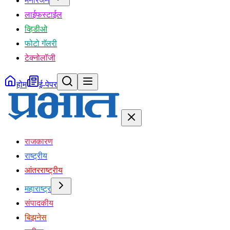
मनोरंजन
लाईफस्टाईल
व्हिडीओ
फोटो गॅलरी
टेक्नोलॉजी
होम
ई-पेपर
राजकारण
राष्ट्रीय
आंतरराष्ट्रीय
महाराष्ट्र
संपादकीय
बिझनेस