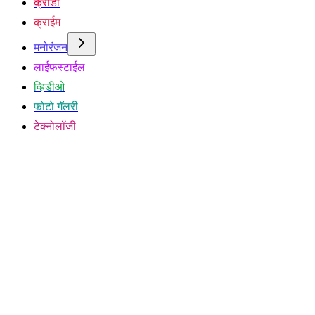
क्रीडा
क्राईम
मनोरंजन
लाईफस्टाईल
व्हिडीओ
फोटो गॅलरी
टेक्नोलॉजी