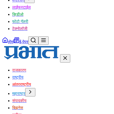
मनोरंजन
लाईफस्टाईल
व्हिडीओ
फोटो गॅलरी
टेक्नोलॉजी
होम
ई-पेपर
राजकारण
राष्ट्रीय
आंतरराष्ट्रीय
महाराष्ट्र
संपादकीय
बिझनेस