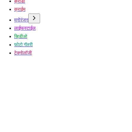
क्रीडा
क्राईम
मनोरंजन
लाईफस्टाईल
व्हिडीओ
फोटो गॅलरी
टेक्नोलॉजी