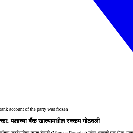
ank account of the party was frozen
ा! पक्षाच्‍या बँक खात्यामधील रक्कम गोठवली
संघर्षाच्या पार्श्वभूमीवर ममता बॅनजी (Mamata Banerjee) यांना आणखी एक मोठा धक