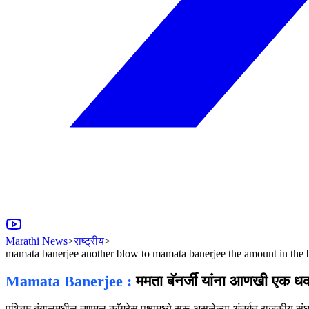
Marathi News
>
राष्ट्रीय
>
mamata banerjee another blow to mamata banerjee the amount in the b
Mamata Banerjee :
ममता बॅनर्जी यांना आणखी एक धक्क
पश्चिम बंगालमधील तृणमूल काँग्रेस पक्षामध्ये सुरू असलेल्या अंतर्गत राजकीय 