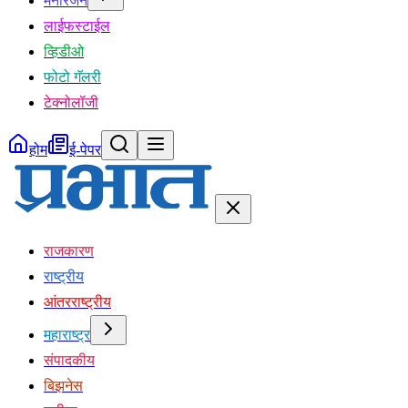
मनोरंजन
लाईफस्टाईल
व्हिडीओ
फोटो गॅलरी
टेक्नोलॉजी
होम
ई-पेपर
राजकारण
राष्ट्रीय
आंतरराष्ट्रीय
महाराष्ट्र
संपादकीय
बिझनेस