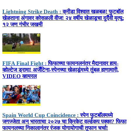
Lightning Strike Death :
क्रीडा विश्वात खळबळ! फुटबॉल
खेळताना अंगावर कोसळली वीज! २४ वर्षीय खेळाडूचा दुर्दैवी मृत्यू;
१२ जण गंभीर जखमी
FIFA Final Fight :
फिफाच्या फायनलनंतर मैदानावर हाय-
व्होल्टेज ड्रामा! अर्जेंटिना-स्पेनच्या खेळाडूंमध्ये तुंबळ हाणामारी,
VIDEO व्हायरल
Spain World Cup Coincidence :
स्पेन फुटबॉलमध्ये
जगज्जेता अन् भारताचा २०२७ चा क्रिकेट वर्ल्डकप पक्का? फिफा
फायनलच्या निकालानंतर रंजक योगायोगाची तुफान चर्चा!