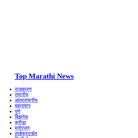
Top Marathi News
राजकारण
राष्ट्रीय
आंतरराष्ट्रीय
महाराष्ट्र
पुणे
बिझनेस
क्रीडा
मनोरंजन
लाईफस्टाईल