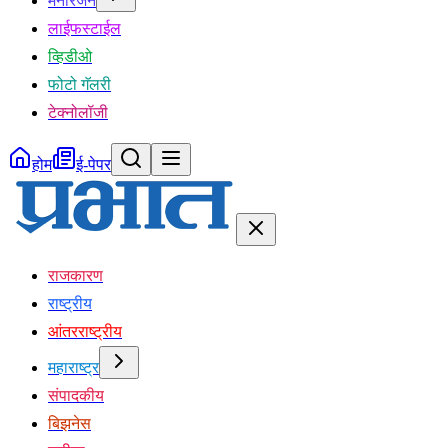
मनोरंजन
लाईफस्टाईल
व्हिडीओ
फोटो गॅलरी
टेक्नोलॉजी
होम
ई-पेपर
राजकारण
राष्ट्रीय
आंतरराष्ट्रीय
महाराष्ट्र
संपादकीय
बिझनेस