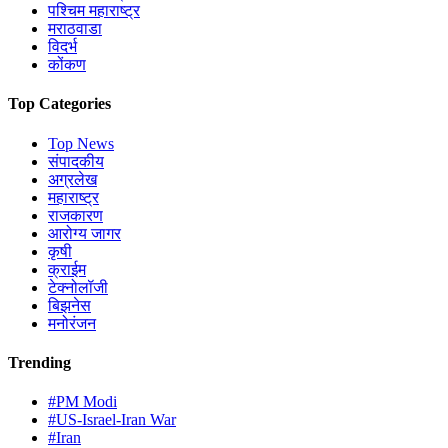
पश्चिम महाराष्ट्र
मराठवाडा
विदर्भ
कोंकण
Top Categories
Top News
संपादकीय
अग्रलेख
महाराष्ट्र
राजकारण
आरोग्य जागर
कृषी
क्राईम
टेक्नोलॉजी
बिझनेस
मनोरंजन
Trending
#PM Modi
#US-Israel-Iran War
#Iran