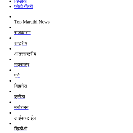
व्हिडीओ
फोटो गॅलरी
Top Marathi News
राजकारण
राष्ट्रीय
आंतरराष्ट्रीय
महाराष्ट्र
पुणे
बिझनेस
क्रीडा
मनोरंजन
लाईफस्टाईल
व्हिडीओ