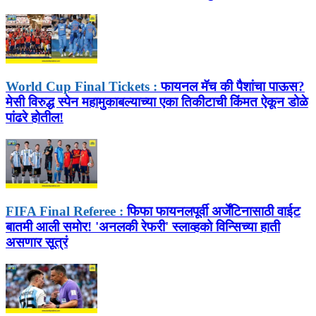
World Cup Final Tickets :
फायनल मॅच की पैशांचा पाऊस?
मेसी विरुद्ध स्पेन महामुकाबल्याच्या एका तिकीटाची किंमत ऐकून डोळे
पांढरे होतील!
FIFA Final Referee :
फिफा फायनलपूर्वी अर्जेंटिनासाठी वाईट
बातमी आली समोर! 'अनलकी रेफरी' स्लाव्हको विन्सिच्या हाती
असणार सूत्रं