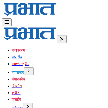
राजकारण
राष्ट्रीय
आंतरराष्ट्रीय
महाराष्ट्र
संपादकीय
बिझनेस
क्रीडा
क्राईम