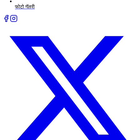
फोटो गॅलरी