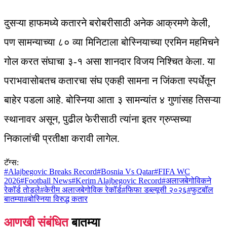
दुसऱ्या हाफमध्ये कतारने बरोबरीसाठी अनेक आक्रमणे केली,
पण सामन्याच्या ८० व्या मिनिटाला बोस्नियाच्या एरमिन महमिचने
गोल करत संघाचा ३-१ असा शानदार विजय निश्चित केला. या
पराभवासोबतच कतारचा संघ एकही सामना न जिंकता स्पर्धेतून
बाहेर पडला आहे. बोस्निया आता ३ सामन्यांत ४ गुणांसह तिसऱ्या
स्थानावर असून, पुढील फेरीसाठी त्यांना इतर ग्रुप्सच्या
निकालांची प्रतीक्षा करावी लागेल.
टॅग्स:
#
Alajbegovic Breaks Record
#
Bosnia Vs Qatar
#
FIFA WC
2026
#
Football News
#
Kerim Alajbegovic Record
#
अलाजबेगोविकने
रेकॉर्ड तोडले
#
केरीम अलाजबेगोविक रेकॉर्ड
#
फिफा डब्ल्यूसी २०२६
#
फुटबॉल
बातम्या
#
बोस्निया विरुद्ध कतार
आणखी संबंधित
बातम्या