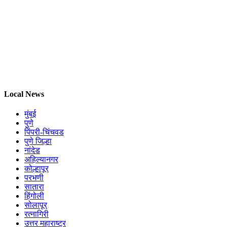
Local News
मुंबई
पुणे
पिंपरी-चिंचवड
पुणे जिल्हा
नांदेड
अहिल्यानगर
कोल्हापूर
परभणी
सातारा
हिंगोली
सोलापूर
रत्नागिरी
उत्तर महाराष्ट्र