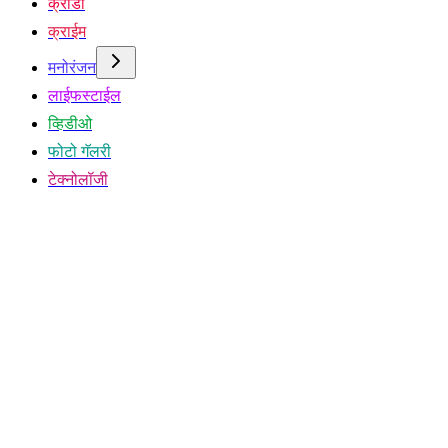
क्रीडा
क्राईम
मनोरंजन
लाईफस्टाईल
व्हिडीओ
फोटो गॅलरी
टेक्नोलॉजी