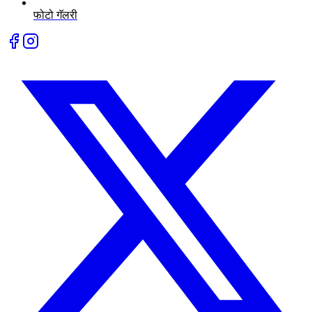
फोटो गॅलरी