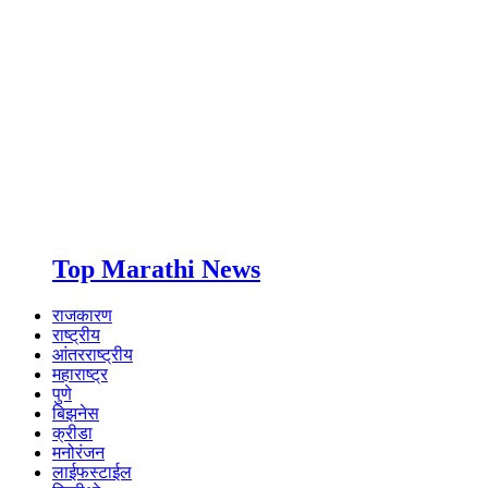
Top Marathi News
राजकारण
राष्ट्रीय
आंतरराष्ट्रीय
महाराष्ट्र
पुणे
बिझनेस
क्रीडा
मनोरंजन
लाईफस्टाईल