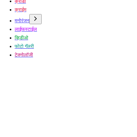
क्रीडा
क्राईम
मनोरंजन
लाईफस्टाईल
व्हिडीओ
फोटो गॅलरी
टेक्नोलॉजी