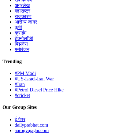
अग्रलेख
महाराष्ट्र
राजकारण
आरोग्य जागर
कृषी
क्राईम
टेक्नोलॉजी
बिझनेस
मनोरंजन
Trending
#PM Modi
#US-Israel-Iran War
#Iran
#Petrol Diesel Price Hike
#cricket
Our Group Sites
ई-पेपर
dailyprabhat.com
aarogyajagar.com