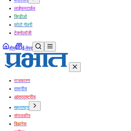
मनोरंजन
लाईफस्टाईल
व्हिडीओ
फोटो गॅलरी
टेक्नोलॉजी
होम
ई-पेपर
राजकारण
राष्ट्रीय
आंतरराष्ट्रीय
महाराष्ट्र
संपादकीय
बिझनेस