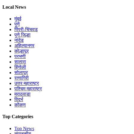
Local News
मुंबई
पुणे
पिंपरी-चिंचवड
पुणे जिल्हा
नांदेड
अहिल्यानगर
कोल्हापूर
परभणी
सातारा
हिंगोली
सोलापूर
रत्नागिरी
उत्तर महाराष्ट्र
पश्चिम महाराष्ट्र
मराठवाडा
विदर्भ
कोंकण
Top Categories
Top News
संपादकीय