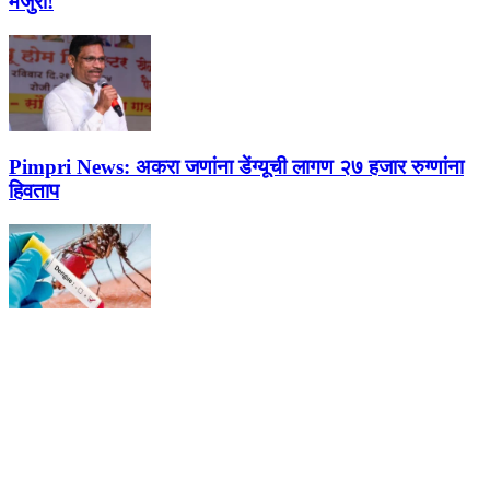
मंजुरी!
Pimpri News:
अकरा जणांना डेंग्यूची लागण २७ हजार रुग्णांना
हिवताप