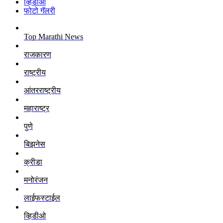
व्हिडीओ
फोटो गॅलरी
Top Marathi News
राजकारण
राष्ट्रीय
आंतरराष्ट्रीय
महाराष्ट्र
पुणे
बिझनेस
क्रीडा
मनोरंजन
लाईफस्टाईल
व्हिडीओ