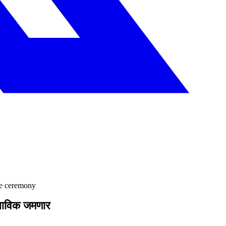
the ceremony
ो भाविक जमणार