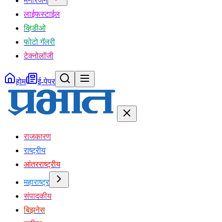
मनोरंजन
लाईफस्टाईल
व्हिडीओ
फोटो गॅलरी
टेक्नोलॉजी
होम
ई-पेपर
राजकारण
राष्ट्रीय
आंतरराष्ट्रीय
महाराष्ट्र
संपादकीय
बिझनेस