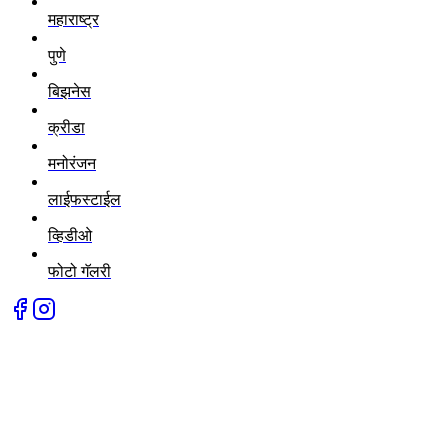
महाराष्ट्र
पुणे
बिझनेस
क्रीडा
मनोरंजन
लाईफस्टाईल
व्हिडीओ
फोटो गॅलरी