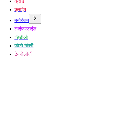
क्रीडा
क्राईम
मनोरंजन
लाईफस्टाईल
व्हिडीओ
फोटो गॅलरी
टेक्नोलॉजी