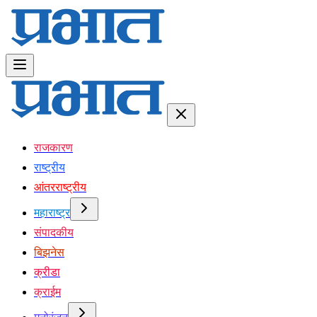
राजकारण
राष्ट्रीय
आंतरराष्ट्रीय
महाराष्ट्र
संपादकीय
बिझनेस
क्रीडा
क्राईम