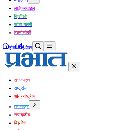
मनोरंजन
लाईफस्टाईल
व्हिडीओ
फोटो गॅलरी
टेक्नोलॉजी
होम
ई-पेपर
राजकारण
राष्ट्रीय
आंतरराष्ट्रीय
महाराष्ट्र
संपादकीय
बिझनेस