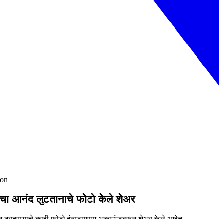
ion
चा आनंद लुटतानाचे फोटो केले शेअर
न टूरदरम्याचे काही फोटो इंन्स्टाग्राम अकाऊंटवरून शेअर केले आहेत.