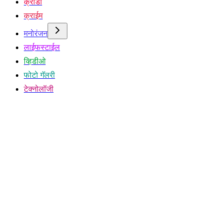
क्रीडा
क्राईम
मनोरंजन
लाईफस्टाईल
व्हिडीओ
फोटो गॅलरी
टेक्नोलॉजी