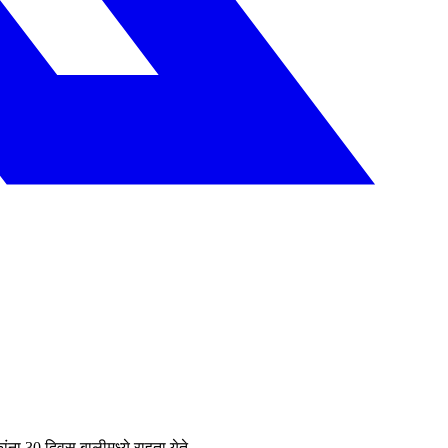
ंना 30 दिवस बालीमध्ये राहता येते.