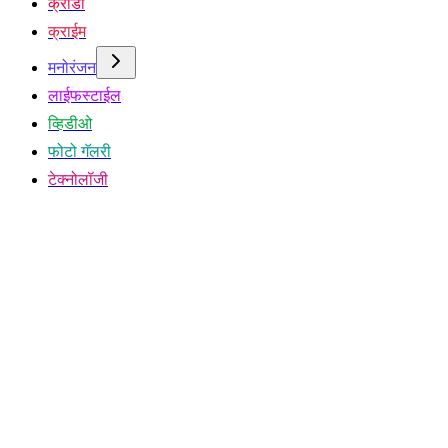
क्रीडा
क्राईम
मनोरंजन
लाईफस्टाईल
व्हिडीओ
फोटो गॅलरी
टेक्नोलॉजी