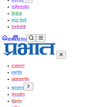
मनोरंजन
लाईफस्टाईल
व्हिडीओ
फोटो गॅलरी
टेक्नोलॉजी
होम
ई-पेपर
राजकारण
राष्ट्रीय
आंतरराष्ट्रीय
महाराष्ट्र
संपादकीय
बिझनेस