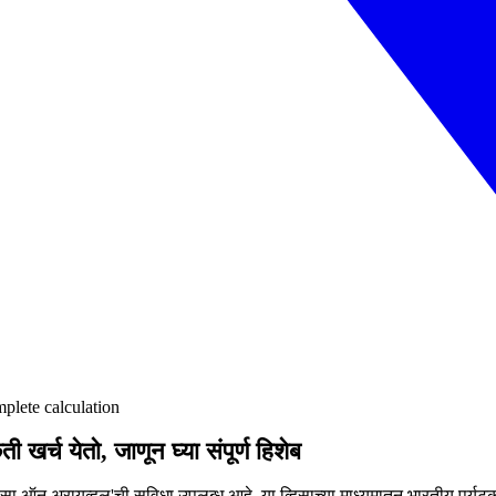
mplete calculation
खर्च येतो, जाणून घ्या संपूर्ण हिशेब
िसा ऑन अरायव्हल'ची सुविधा उपलब्ध आहे. या व्हिसाच्या माध्यमातून भारतीय पर्यटका