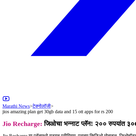
Marathi News
>
टेक्नोलॉजी
>
jios amazing plan get 30gb data and 15 ott apps for rs 200
Jio Recharge:
जिओचा भन्नाट प्लॅन! २०० रुपयांत
Jio Recharge या प्लॅनमध्ये यूट्यूब प्रीमियम, प्राइम व्हिडिओ मोबाइल, जिओहॉटस