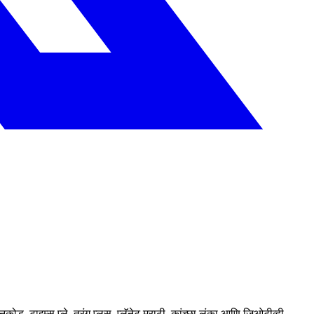
कोड, टाइम्स प्ले, तरंग प्लस, प्लॅनेट मराठी, कांच्छा लंका आणि जिओटीव्ही