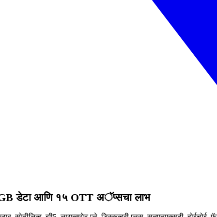
 ३०GB डेटा आणि १५ OTT अॅप्सचा लाभ
्टार, सोनीलिव्ह, झी5, लायन्सगेट प्ले, डिस्कव्हरी प्लस, सनएनएक्सटी, होईचोई, फॅन