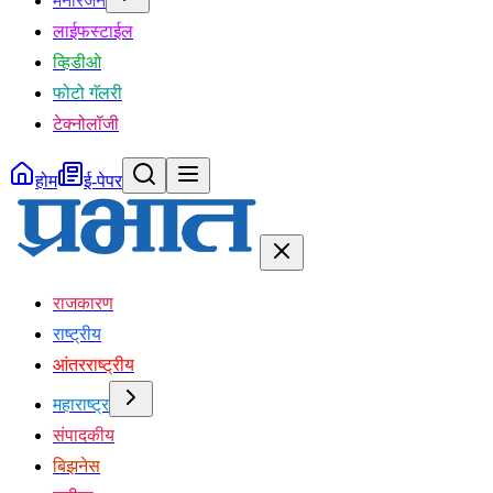
मनोरंजन
लाईफस्टाईल
व्हिडीओ
फोटो गॅलरी
टेक्नोलॉजी
होम
ई-पेपर
राजकारण
राष्ट्रीय
आंतरराष्ट्रीय
महाराष्ट्र
संपादकीय
बिझनेस