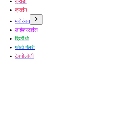
क्रीडा
क्राईम
मनोरंजन
लाईफस्टाईल
व्हिडीओ
फोटो गॅलरी
टेक्नोलॉजी