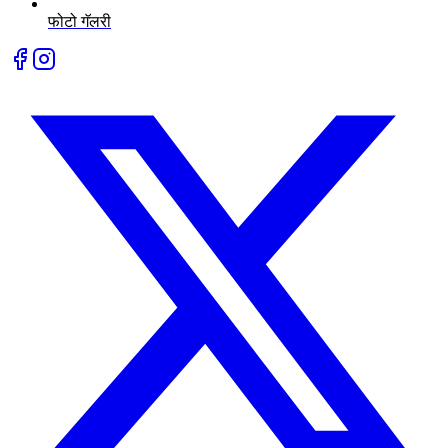
फोटो गॅलरी