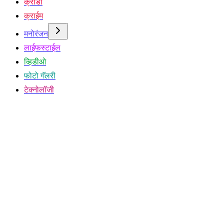
क्रीडा
क्राईम
मनोरंजन
लाईफस्टाईल
व्हिडीओ
फोटो गॅलरी
टेक्नोलॉजी