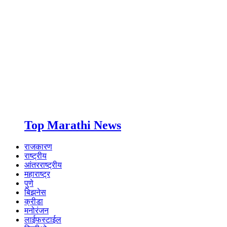
Top Marathi News
राजकारण
राष्ट्रीय
आंतरराष्ट्रीय
महाराष्ट्र
पुणे
बिझनेस
क्रीडा
मनोरंजन
लाईफस्टाईल