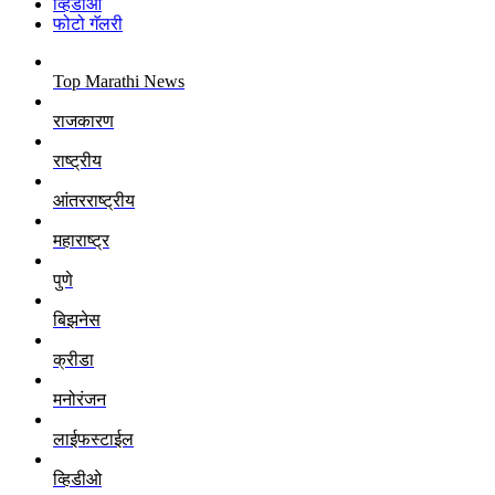
व्हिडीओ
फोटो गॅलरी
Top Marathi News
राजकारण
राष्ट्रीय
आंतरराष्ट्रीय
महाराष्ट्र
पुणे
बिझनेस
क्रीडा
मनोरंजन
लाईफस्टाईल
व्हिडीओ