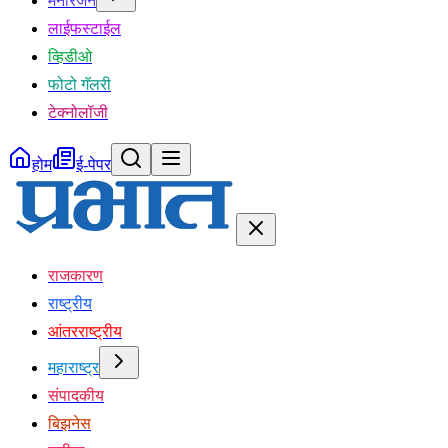
मनोरंजन
लाईफस्टाईल
व्हिडीओ
फोटो गॅलरी
टेक्नोलॉजी
होम
ई-पेपर
राजकारण
राष्ट्रीय
आंतरराष्ट्रीय
महाराष्ट्र
संपादकीय
बिझनेस