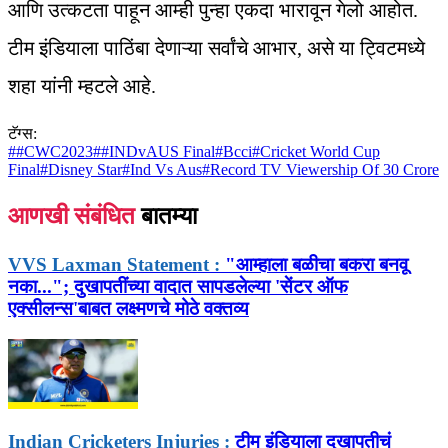
आणि उत्कटता पाहून आम्ही पुन्हा एकदा भारावून गेलो आहोत.
टीम इंडियाला पाठिंबा देणाऱ्या सर्वांचे आभार, असे या ट्विटमध्ये
शहा यांनी म्हटले आहे.
टॅग्स:
#
#CWC2023
#
#INDvAUS Final
#
Bcci
#
Cricket World Cup
Final
#
Disney Star
#
Ind Vs Aus
#
Record TV Viewership Of 30 Crore
आणखी संबंधित
बातम्या
VVS Laxman Statement :
"आम्हाला बळीचा बकरा बनवू
नका..."; दुखापतींच्या वादात सापडलेल्या 'सेंटर ऑफ
एक्सीलन्स'बाबत लक्ष्मणचे मोठे वक्तव्य
Indian Cricketers Injuries :
टीम इंडियाला दुखापतीचं