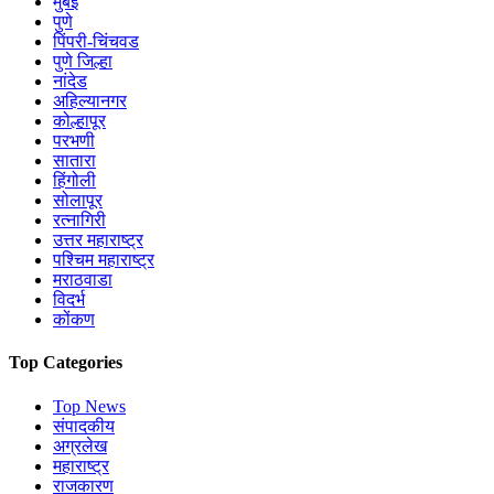
मुंबई
पुणे
पिंपरी-चिंचवड
पुणे जिल्हा
नांदेड
अहिल्यानगर
कोल्हापूर
परभणी
सातारा
हिंगोली
सोलापूर
रत्नागिरी
उत्तर महाराष्ट्र
पश्चिम महाराष्ट्र
मराठवाडा
विदर्भ
कोंकण
Top Categories
Top News
संपादकीय
अग्रलेख
महाराष्ट्र
राजकारण