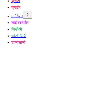
क्रीडा
क्राईम
मनोरंजन
लाईफस्टाईल
व्हिडीओ
फोटो गॅलरी
टेक्नोलॉजी