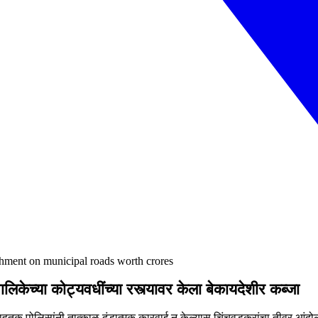
chment on municipal roads worth crores
िकेच्या कोट्यवधींच्या रस्त्यावर केला बेकायदेशीर कब्जा
 वाहतूक पोलिसांनी तात्काळ दंडात्मक कारवाई न केल्यास चिंचवडकरांचा तीव्र आंदो