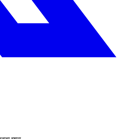
लनाचा इशारा.