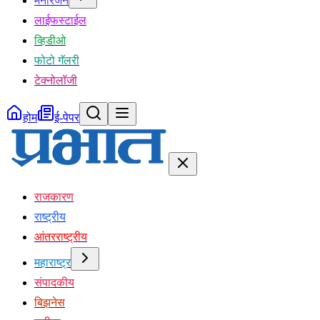
मनोरंजन
लाईफस्टाईल
व्हिडीओ
फोटो गॅलरी
टेक्नोलॉजी
होम
ई-पेपर
राजकारण
राष्ट्रीय
आंतरराष्ट्रीय
महाराष्ट्र
संपादकीय
बिझनेस