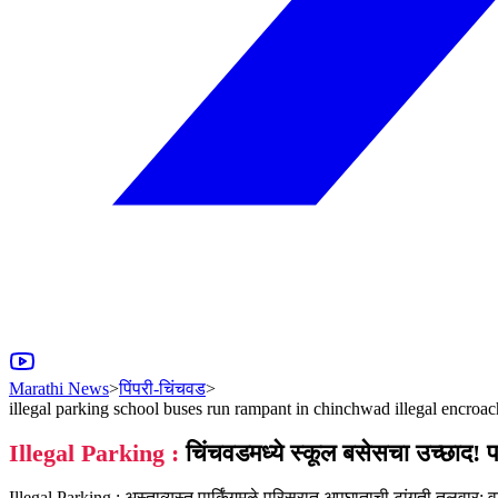
Marathi News
>
पिंपरी-चिंचवड
>
illegal parking school buses run rampant in chinchwad illegal encroa
Illegal Parking :
चिंचवडमध्ये स्कूल बसेसचा उच्छाद! पाल
Illegal Parking : अस्ताव्यस्त पार्किंगमुळे परिसरात अपघाताची टांगती तलवार;