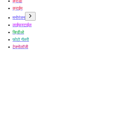
क्रीडा
क्राईम
मनोरंजन
लाईफस्टाईल
व्हिडीओ
फोटो गॅलरी
टेक्नोलॉजी