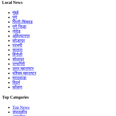
Local News
मुंबई
पुणे
पिंपरी-चिंचवड
पुणे जिल्हा
नांदेड
अहिल्यानगर
कोल्हापूर
परभणी
सातारा
हिंगोली
सोलापूर
रत्नागिरी
उत्तर महाराष्ट्र
पश्चिम महाराष्ट्र
मराठवाडा
विदर्भ
कोंकण
Top Categories
Top News
संपादकीय