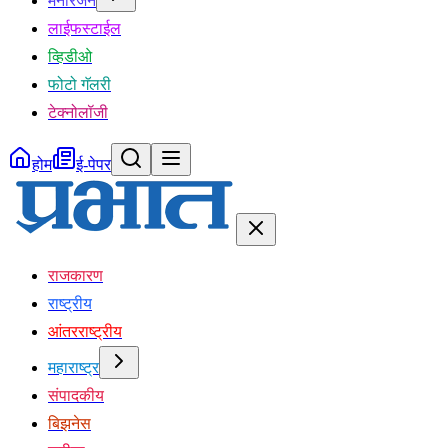
मनोरंजन
लाईफस्टाईल
व्हिडीओ
फोटो गॅलरी
टेक्नोलॉजी
होम
ई-पेपर
राजकारण
राष्ट्रीय
आंतरराष्ट्रीय
महाराष्ट्र
संपादकीय
बिझनेस