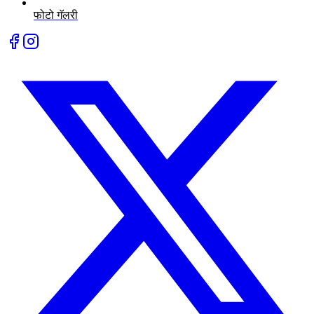
फोटो गॅलरी