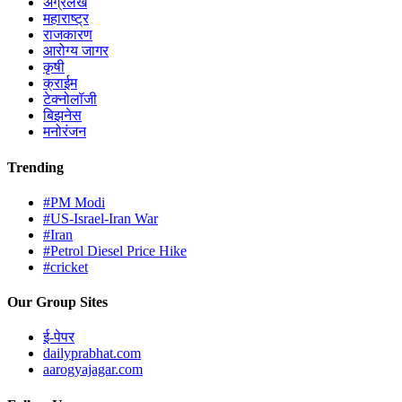
अग्रलेख
महाराष्ट्र
राजकारण
आरोग्य जागर
कृषी
क्राईम
टेक्नोलॉजी
बिझनेस
मनोरंजन
Trending
#PM Modi
#US-Israel-Iran War
#Iran
#Petrol Diesel Price Hike
#cricket
Our Group Sites
ई-पेपर
dailyprabhat.com
aarogyajagar.com