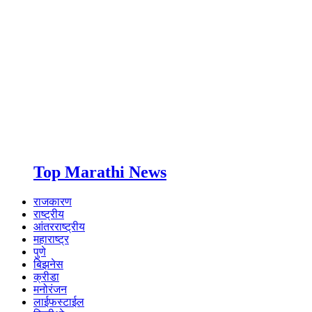
Top Marathi News
राजकारण
राष्ट्रीय
आंतरराष्ट्रीय
महाराष्ट्र
पुणे
बिझनेस
क्रीडा
मनोरंजन
लाईफस्टाईल