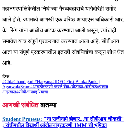
महानगरपालिकेतील निधीच्या गैरव्यवहाराचे धागेदोरेही समोर
आले होते, ज्यामध्ये आणखी एक वरिष्ठ आयएएस अधिकारी आर.
के. सिंग यांना आधीच अटक करण्यात आली असून, त्यांचाही
समावेश याच संपूर्ण प्रकरणात करण्यात आला आहे. सीबीआय
आता या संपूर्ण प्रकरणातील इतरही संशयितांचा कसून शोध घेत
आहे.
टॅग्स:
#
Cbi
#
Chandigarh
#
Haryana
#
IDFC First Bank
#
Pankaj
Agarwal
#
Scam
#
आयडीएफसी फर्स्ट बँक
#
घोटाळा
#
चंदीगड
#
पंकज
अग्रवाल
#
सीबीआय
#
हरियाणा
आणखी संबंधित
बातम्या
Student Protests:
"ना राजीनामे होणार...ना सीबीआय चौकशी"
; रांचीमधील विद्यार्थी आंदोलनांप्रकरणी JMM ची भूमिका