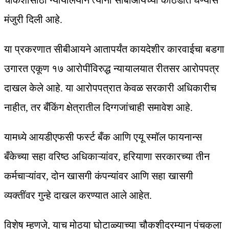
चौकशीसाठी न्यायालयाने त्यांना सीबीआयच्या कोठडीत घेण्यास
मंजुरी दिली आहे.
या प्रकरणात सीबीआयने आतापर्यंत कायदेशीर कारवाईचा बडगा
उगारत एकूण १७ आरोपींविरुद्ध न्यायालयात रीतसर आरोपपत्र
दाखल केले आहे. या आरोपपत्रात केवळ सरकारी अधिकारीच
नाहीत, तर बँकिंग क्षेत्रातील दिग्गजांचाही समावेश आहे.
यामध्ये आयडीएफसी फर्स्ट बँक आणि एयू स्मॉल फायनान्स
बँकेच्या सहा वरिष्ठ अधिकाऱ्यांवर, हरियाणा सरकारच्या तीन
कर्मचाऱ्यांवर, दोन खासगी कंपन्यांवर आणि सहा खासगी
व्यक्तींवर गुन्हे दाखल करण्यात आले आहेत.
विशेष म्हणजे, याच मोठ्या घोटाळ्याच्या चौकशीदरम्यान पंचकुला