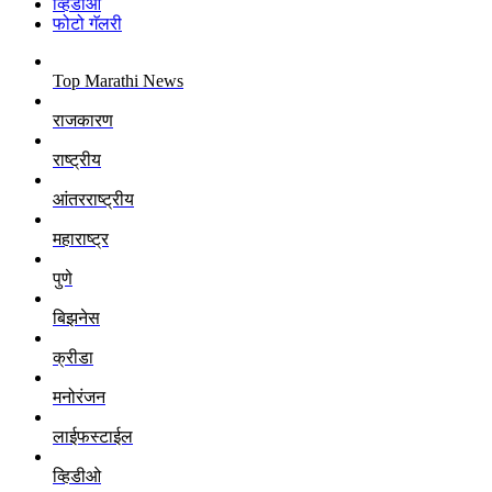
व्हिडीओ
फोटो गॅलरी
Top Marathi News
राजकारण
राष्ट्रीय
आंतरराष्ट्रीय
महाराष्ट्र
पुणे
बिझनेस
क्रीडा
मनोरंजन
लाईफस्टाईल
व्हिडीओ