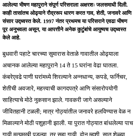
आलेल्या भीषण महापुराने संपूर्ण परिसराला अक्षरशः जलसमाधी दिली.
काही तासांतच ओढ्याने रौद्ररूप धारण करत गाव, शेती, जनावरे आणि
संसार उद्ध्वस्त केले. 1997 नंतर प्रथमच या परिसराने एवढा भीषण
पूर अनुभवला असून, या आपत्तीने अनेक कुटुंबांचे आयुष्यच उद्ध्वस्त
केले आहे.
बुधवारी पहाटे चारच्या सुमारास वेताळे गावातील ओढ्याला
अचानक आलेल्या महापुराने 14 ते 15 घरांना वेढा घातला.
कंबरेएवढे पाणी घरांमध्ये शिरल्याने अन्नधान्य, कपडे, फर्निचर,
शेतीची अवजारे, महत्त्वाची कागदपत्रे आणि संसारोपयोगी
साहित्याचे मोठे नुकसान झाले. गावकरी जागे असल्याने
जीवितहानी टळली; मात्र गोठ्यांतील जनावरे हलविण्यास वेळ न
मिळाल्याने मोठी पशुहानी झाली. या पुरात गोठ्यात बांधलेल्या पाच
गायी मृत्युमुखी पडल्या, तर सहा गायी, दोन म्हशी, सात शेळ्या