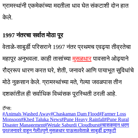
ग्रामस्थांनी एकमेकांच्या मदतीला धाव घेत संकटाशी दोन हात
केले.
1997 नंतरचा सर्वात मोठा पूर
वेताळे-साबुर्डी परिसराने 1997 नंतर प्रथमच एवढ्या तीव्रतेचा
महापूर अनुभवला. काही तासांच्या
मुसळधार
पावसाने ओढ्याने
रौद्ररूप धारण करत घरे, शेती, जनावरे आणि पायाभूत सुविधांचे
मोठे नुकसान केले. ग्रामस्थांच्या मते, गेल्या जवळपास तीन
दशकांतील ही सर्वाधिक विध्वंसक पूरस्थिती ठरली आहे.
टॅग्स:
#
Animals Washed Away
#
Chaskaman Dam Flood
#
Farmer Loss
Monsoon
#
Khed Taluka News
#
Pune Heavy Rainfall
#
Pune Rural
Disaster Management
#
Wetale Saburdi Cloudburst
#
चासकमान धरण
पूर
#
जनावरे वाहून गेली
#
पुणे मुसळधार पाऊस
#
वेताळे साबुर्डी ढगफुटी