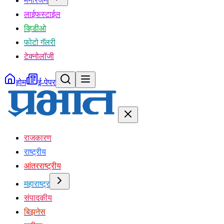
मनोरंजन
लाईफस्टाईल
व्हिडीओ
फोटो गॅलरी
टेक्नोलॉजी
होम
ई-पेपर
राजकारण
राष्ट्रीय
आंतरराष्ट्रीय
महाराष्ट्र
संपादकीय
बिझनेस