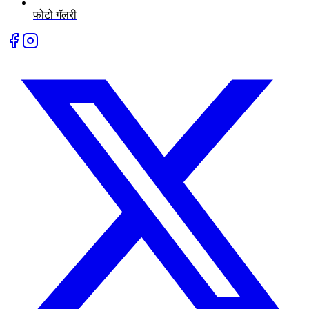
फोटो गॅलरी