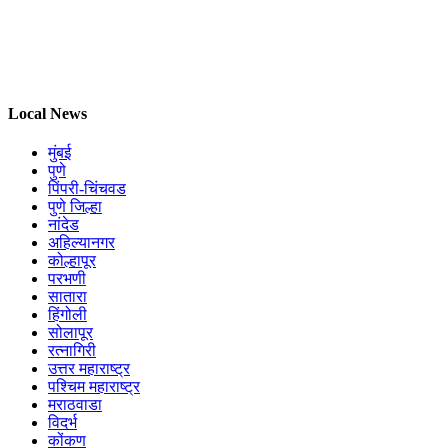
Local News
मुंबई
पुणे
पिंपरी-चिंचवड
पुणे जिल्हा
नांदेड
अहिल्यानगर
कोल्हापूर
परभणी
सातारा
हिंगोली
सोलापूर
रत्नागिरी
उत्तर महाराष्ट्र
पश्चिम महाराष्ट्र
मराठवाडा
विदर्भ
कोंकण