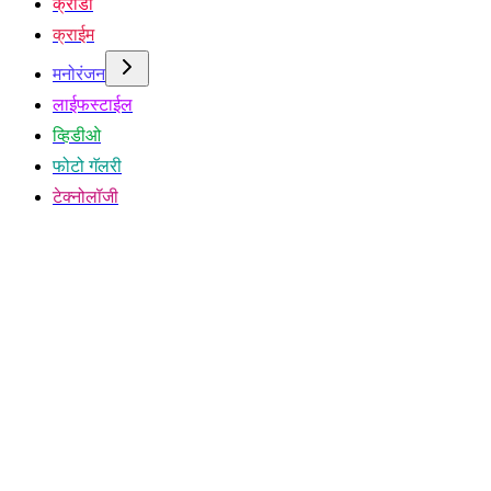
क्रीडा
क्राईम
मनोरंजन
लाईफस्टाईल
व्हिडीओ
फोटो गॅलरी
टेक्नोलॉजी