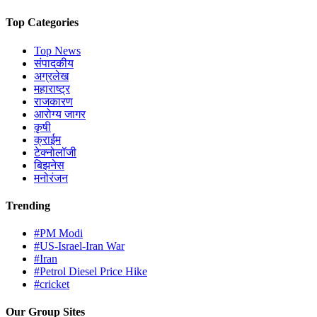
Top Categories
Top News
संपादकीय
अग्रलेख
महाराष्ट्र
राजकारण
आरोग्य जागर
कृषी
क्राईम
टेक्नोलॉजी
बिझनेस
मनोरंजन
Trending
#PM Modi
#US-Israel-Iran War
#Iran
#Petrol Diesel Price Hike
#cricket
Our Group Sites