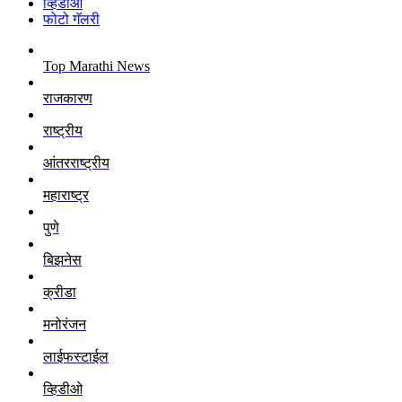
व्हिडीओ
फोटो गॅलरी
Top Marathi News
राजकारण
राष्ट्रीय
आंतरराष्ट्रीय
महाराष्ट्र
पुणे
बिझनेस
क्रीडा
मनोरंजन
लाईफस्टाईल
व्हिडीओ