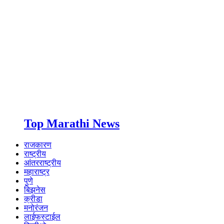
Top Marathi News
राजकारण
राष्ट्रीय
आंतरराष्ट्रीय
महाराष्ट्र
पुणे
बिझनेस
क्रीडा
मनोरंजन
लाईफस्टाईल