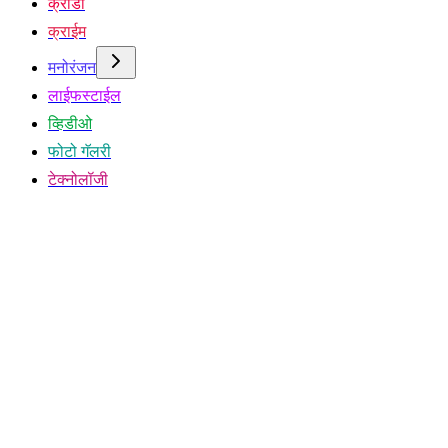
क्रीडा
क्राईम
मनोरंजन
लाईफस्टाईल
व्हिडीओ
फोटो गॅलरी
टेक्नोलॉजी