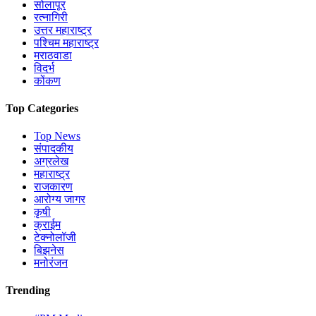
सोलापूर
रत्नागिरी
उत्तर महाराष्ट्र
पश्चिम महाराष्ट्र
मराठवाडा
विदर्भ
कोंकण
Top Categories
Top News
संपादकीय
अग्रलेख
महाराष्ट्र
राजकारण
आरोग्य जागर
कृषी
क्राईम
टेक्नोलॉजी
बिझनेस
मनोरंजन
Trending