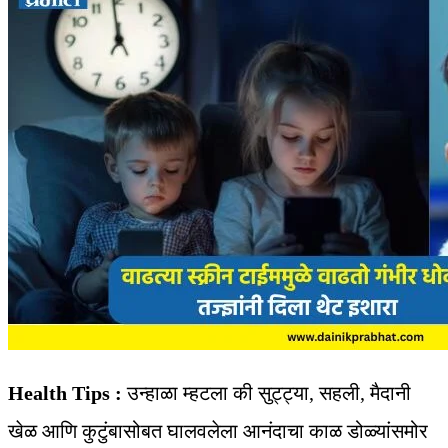
Health Tips :
उन्हाळा म्हटला की सुट्ट्या, सहली, मैदानी
खेळ आणि कुटुंबासोबत घालवलेला आनंदाचा काळ डोळ्यांसमोर