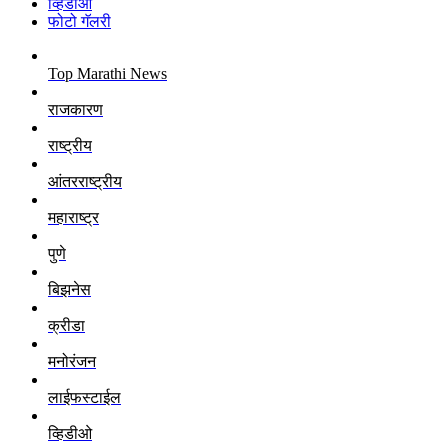
व्हिडीओ
फोटो गॅलरी
Top Marathi News
राजकारण
राष्ट्रीय
आंतरराष्ट्रीय
महाराष्ट्र
पुणे
बिझनेस
क्रीडा
मनोरंजन
लाईफस्टाईल
व्हिडीओ