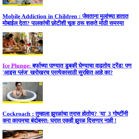
Mobile Addiction in Children :
जेवताना मुलांच्या हातात
मोबाईल देता? पालकांची छोटीशी चूक ठरू शकते मोठी समस्या
Ice Plunge:
बर्फाच्या पाण्यात डुबकी घेण्याचा वाढतोय ट्रेंड! पण
'आइस प्लंज' खरोखरच प्रत्येकासाठी सुरक्षित आहे का?
Cockroach :
तुम्हाला झुरळांचा त्रास होतोय? 'या' 3 गोष्टींनी
करा कायमचा बंदोबस्त; घरात एकही झुरळ दिसणार नाही !