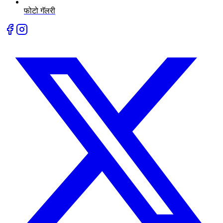
फोटो गॅलरी