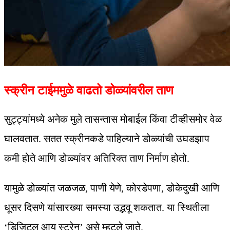
स्क्रीन टाईममुळे वाढतो डोळ्यांवरील ताण
सुट्ट्यांमध्ये अनेक मुले तासन्तास मोबाईल किंवा टीव्हीसमोर वेळ
घालवतात. सतत स्क्रीनकडे पाहिल्याने डोळ्यांची उघडझाप
कमी होते आणि डोळ्यांवर अतिरिक्त ताण निर्माण होतो.
यामुळे डोळ्यांत जळजळ, पाणी येणे, कोरडेपणा, डोकेदुखी आणि
धूसर दिसणे यांसारख्या समस्या उद्भवू शकतात. या स्थितीला
‘डिजिटल आय स्ट्रेन’ असे म्हटले जाते.