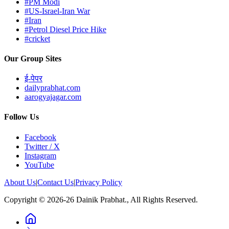
#PM Modi
#US-Israel-Iran War
#Iran
#Petrol Diesel Price Hike
#cricket
Our Group Sites
ई-पेपर
dailyprabhat.com
aarogyajagar.com
Follow Us
Facebook
Twitter / X
Instagram
YouTube
About Us
|
Contact Us
|
Privacy Policy
Copyright © 2026-26 Dainik Prabhat., All Rights Reserved.