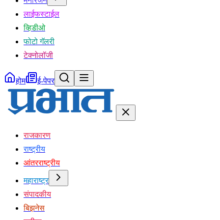
मनोरंजन
लाईफस्टाईल
व्हिडीओ
फोटो गॅलरी
टेक्नोलॉजी
होम
ई-पेपर
राजकारण
राष्ट्रीय
आंतरराष्ट्रीय
महाराष्ट्र
संपादकीय
बिझनेस