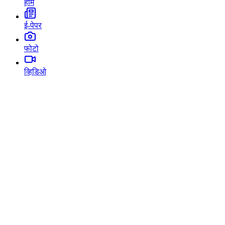
होम
ई-पेपर
फोटो
व्हिडिओ