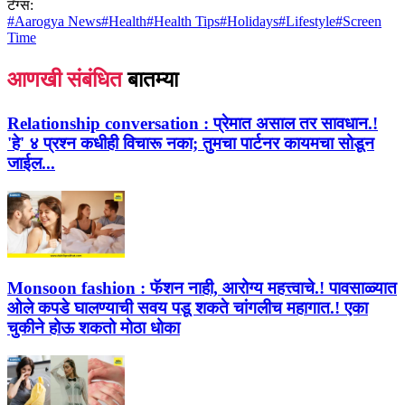
टॅग्स:
#
Aarogya News
#
Health
#
Health Tips
#
Holidays
#
Lifestyle
#
Screen
Time
आणखी संबंधित
बातम्या
Relationship conversation :
प्रेमात असाल तर सावधान.!
'हे' ४ प्रश्न कधीही विचारू नका; तुमचा पार्टनर कायमचा सोडून
जाईल...
Monsoon fashion :
फॅशन नाही, आरोग्य महत्त्वाचे.! पावसाळ्यात
ओले कपडे घालण्याची सवय पडू शकते चांगलीच महागात.! एका
चुकीने होऊ शकतो मोठा धोका