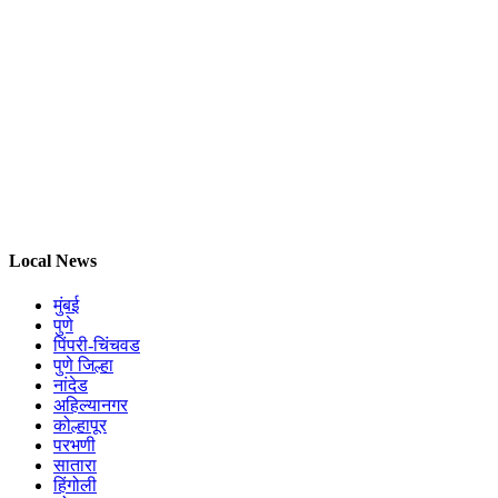
Local News
मुंबई
पुणे
पिंपरी-चिंचवड
पुणे जिल्हा
नांदेड
अहिल्यानगर
कोल्हापूर
परभणी
सातारा
हिंगोली