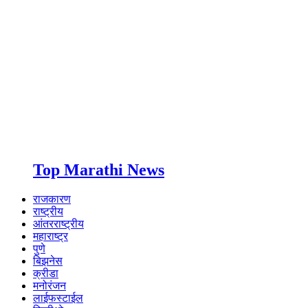
Top Marathi News
राजकारण
राष्ट्रीय
आंतरराष्ट्रीय
महाराष्ट्र
पुणे
बिझनेस
क्रीडा
मनोरंजन
लाईफस्टाईल