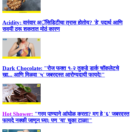
Acidity:
वारंवार अॅसिडिटीचा त्रास होतोय? 'हे' पदार्थ आणि
सवयी ठरू शकतात मोठं कारण
Dark Chocolate:
"रोज फक्त १-२ तुकडे डार्क चॉकलेटचे
खा... आणि मिळवा '५' जबरदस्त आरोग्यदायी फायदे!"
Hot Shower:
"गरम पाण्याने आंघोळ करता? मग हे '६' जबरदस्त
फायदे नक्की जाणून घ्या; पण 'या' चुका टाळा!"