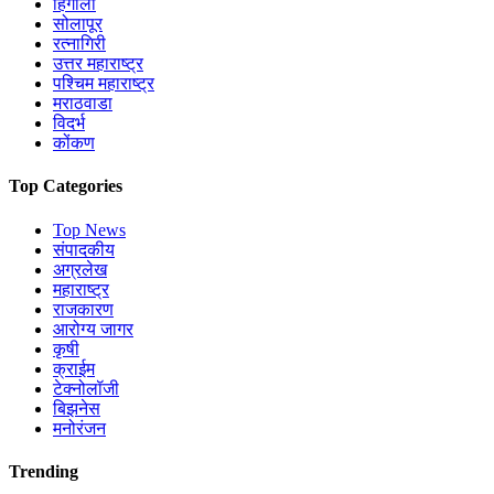
हिंगोली
सोलापूर
रत्नागिरी
उत्तर महाराष्ट्र
पश्चिम महाराष्ट्र
मराठवाडा
विदर्भ
कोंकण
Top Categories
Top News
संपादकीय
अग्रलेख
महाराष्ट्र
राजकारण
आरोग्य जागर
कृषी
क्राईम
टेक्नोलॉजी
बिझनेस
मनोरंजन
Trending