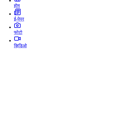
होम
ई-पेपर
फोटो
व्हिडिओ