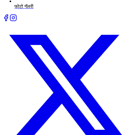
फोटो गॅलरी