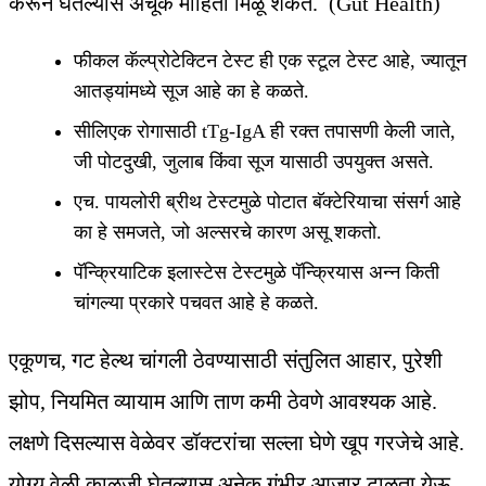
करून घेतल्यास अचूक माहिती मिळू शकते. (Gut Health)
फीकल कॅल्प्रोटेक्टिन टेस्ट ही एक स्टूल टेस्ट आहे, ज्यातून
आतड्यांमध्ये सूज आहे का हे कळते.
सीलिएक रोगासाठी tTg-IgA ही रक्त तपासणी केली जाते,
जी पोटदुखी, जुलाब किंवा सूज यासाठी उपयुक्त असते.
एच. पायलोरी ब्रीथ टेस्टमुळे पोटात बॅक्टेरियाचा संसर्ग आहे
का हे समजते, जो अल्सरचे कारण असू शकतो.
पॅन्क्रियाटिक इलास्टेस टेस्टमुळे पॅन्क्रियास अन्न किती
चांगल्या प्रकारे पचवत आहे हे कळते.
एकूणच, गट हेल्थ चांगली ठेवण्यासाठी संतुलित आहार, पुरेशी
झोप, नियमित व्यायाम आणि ताण कमी ठेवणे आवश्यक आहे.
लक्षणे दिसल्यास वेळेवर डॉक्टरांचा सल्ला घेणे खूप गरजेचे आहे.
योग्य वेळी काळजी घेतल्यास अनेक गंभीर आजार टाळता येऊ