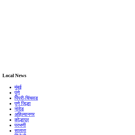
Local News
मुंबई
पुणे
पिंपरी-चिंचवड
पुणे जिल्हा
नांदेड
अहिल्यानगर
कोल्हापूर
परभणी
सातारा