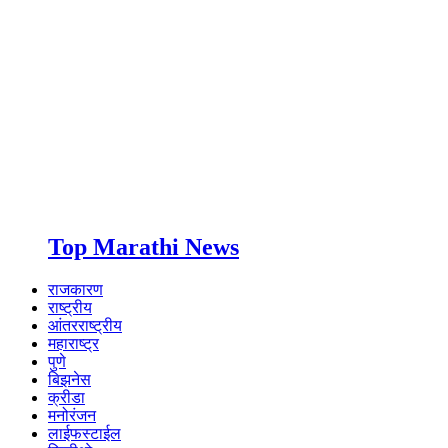
Top Marathi News
राजकारण
राष्ट्रीय
आंतरराष्ट्रीय
महाराष्ट्र
पुणे
बिझनेस
क्रीडा
मनोरंजन
लाईफस्टाईल