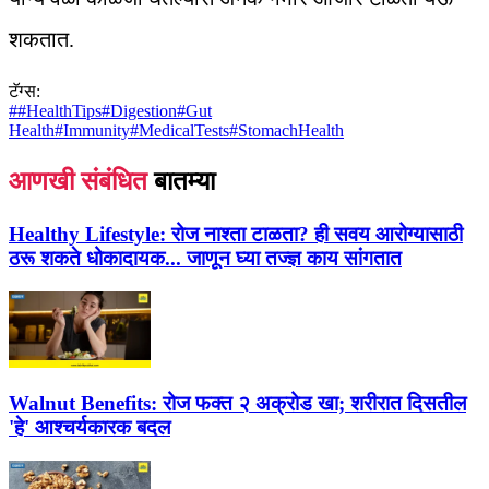
शकतात.
टॅग्स:
#
#HealthTips
#
Digestion
#
Gut
Health
#
Immunity
#
MedicalTests
#
StomachHealth
आणखी संबंधित
बातम्या
Healthy Lifestyle:
रोज नाश्ता टाळता? ही सवय आरोग्यासाठी
ठरू शकते धोकादायक... जाणून घ्या तज्ज्ञ काय सांगतात
Walnut Benefits:
रोज फक्त २ अक्रोड खा; शरीरात दिसतील
'हे' आश्चर्यकारक बदल