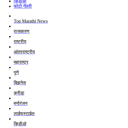
व्हिडीओ
फोटो गॅलरी
Top Marathi News
राजकारण
राष्ट्रीय
आंतरराष्ट्रीय
महाराष्ट्र
पुणे
बिझनेस
क्रीडा
मनोरंजन
लाईफस्टाईल
व्हिडीओ