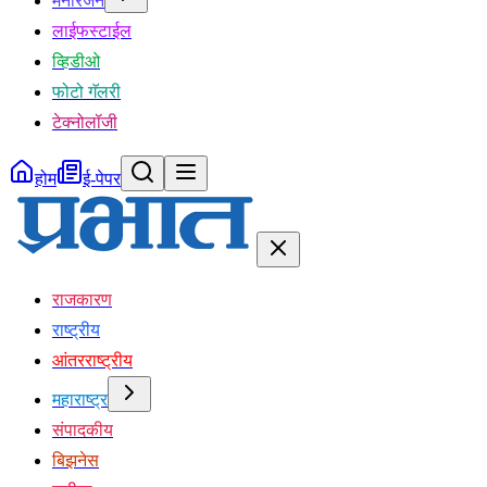
मनोरंजन
लाईफस्टाईल
व्हिडीओ
फोटो गॅलरी
टेक्नोलॉजी
होम
ई-पेपर
राजकारण
राष्ट्रीय
आंतरराष्ट्रीय
महाराष्ट्र
संपादकीय
बिझनेस