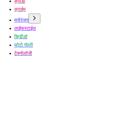
क्रीडा
क्राईम
मनोरंजन
लाईफस्टाईल
व्हिडीओ
फोटो गॅलरी
टेक्नोलॉजी