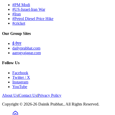
#PM Modi
#US-Israel-Iran War
#Iran
#Petrol Diesel Price Hike
#cricket
Our Group Sites
ई-पेपर
dailyprabhat.com
aarogyajagar.com
Follow Us
Facebook
Twitter / X
Instagram
YouTube
About Us
|
Contact Us
|
Privacy Policy
Copyright © 2026-26 Dainik Prabhat., All Rights Reserved.