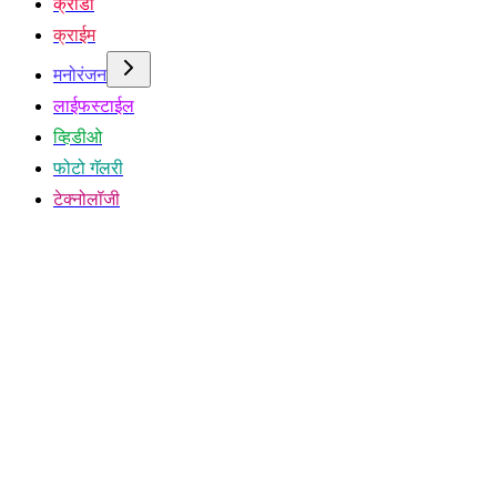
क्रीडा
क्राईम
मनोरंजन
लाईफस्टाईल
व्हिडीओ
फोटो गॅलरी
टेक्नोलॉजी