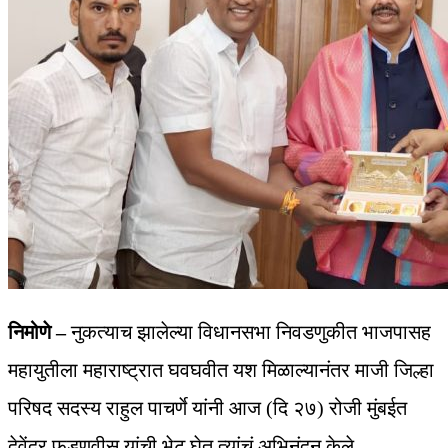
निमोणे –
नुकत्याच झालेल्या विधानसभा निवडणुकीत भाजपासह
महायुतीला महाराष्ट्रात घवघवीत यश मिळाल्यानंतर माजी जिल्हा
परिषद सदस्य राहुल पाचर्णे यांनी आज (दि २७) रोजी मुंबईत
देवेंद्र फडणवीस यांची भेट घेत त्यांचं अभिनंदन केले.