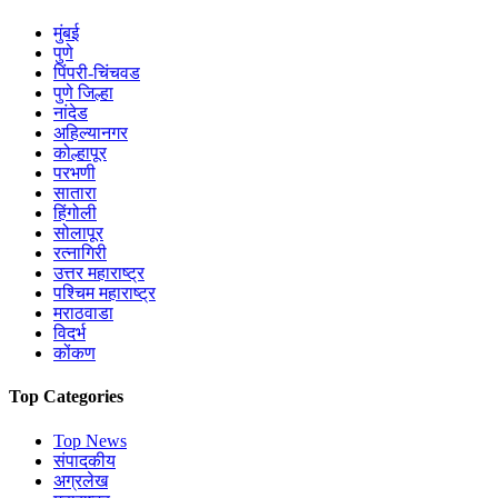
मुंबई
पुणे
पिंपरी-चिंचवड
पुणे जिल्हा
नांदेड
अहिल्यानगर
कोल्हापूर
परभणी
सातारा
हिंगोली
सोलापूर
रत्नागिरी
उत्तर महाराष्ट्र
पश्चिम महाराष्ट्र
मराठवाडा
विदर्भ
कोंकण
Top Categories
Top News
संपादकीय
अग्रलेख