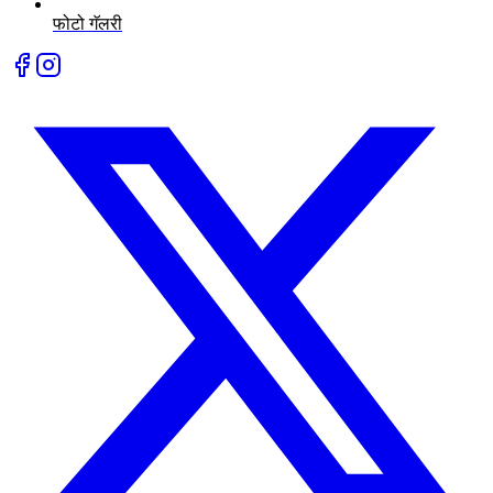
फोटो गॅलरी