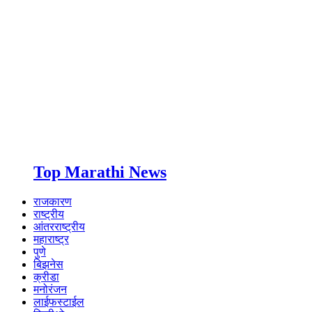
Top Marathi News
राजकारण
राष्ट्रीय
आंतरराष्ट्रीय
महाराष्ट्र
पुणे
बिझनेस
क्रीडा
मनोरंजन
लाईफस्टाईल