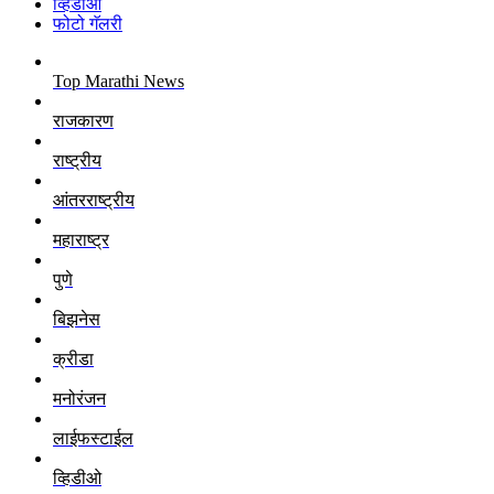
व्हिडीओ
फोटो गॅलरी
Top Marathi News
राजकारण
राष्ट्रीय
आंतरराष्ट्रीय
महाराष्ट्र
पुणे
बिझनेस
क्रीडा
मनोरंजन
लाईफस्टाईल
व्हिडीओ