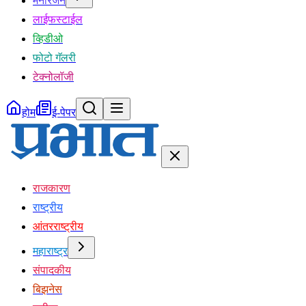
मनोरंजन
लाईफस्टाईल
व्हिडीओ
फोटो गॅलरी
टेक्नोलॉजी
होम
ई-पेपर
राजकारण
राष्ट्रीय
आंतरराष्ट्रीय
महाराष्ट्र
संपादकीय
बिझनेस