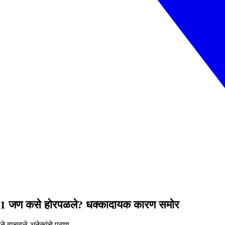
 21 जण कसे होरपळले? धक्कादायक कारण समोर
ाने वाचवले अनेकांचे प्राण