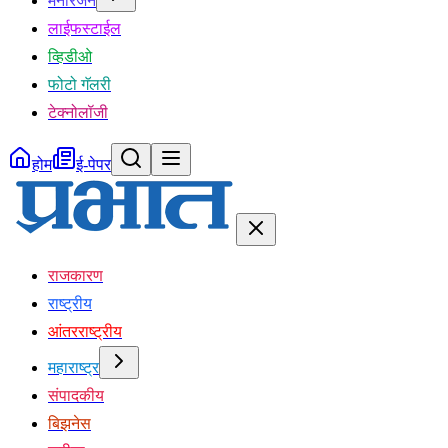
मनोरंजन
लाईफस्टाईल
व्हिडीओ
फोटो गॅलरी
टेक्नोलॉजी
होम
ई-पेपर
राजकारण
राष्ट्रीय
आंतरराष्ट्रीय
महाराष्ट्र
संपादकीय
बिझनेस