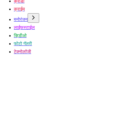
क्रीडा
क्राईम
मनोरंजन
लाईफस्टाईल
व्हिडीओ
फोटो गॅलरी
टेक्नोलॉजी