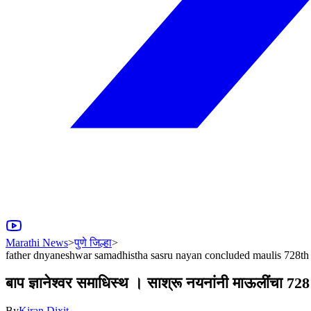
Marathi News
>
पुणे जिल्हा
>
father dnyaneshwar samadhistha sasru nayan concluded maulis 728t
बाप ज्ञानेश्वर समाधिस्थ । साश्रू नयनांनी माऊलींचा 72
By
Kiran Dixit