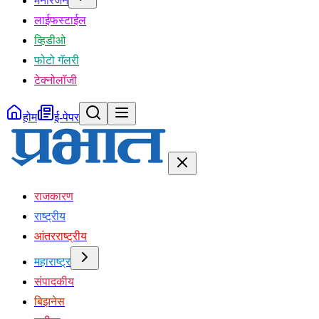
मनोरंजन
लाईफस्टाईल
व्हिडीओ
फोटो गॅलरी
टेक्नोलॉजी
होम
ई-पेपर
राजकारण
राष्ट्रीय
आंतरराष्ट्रीय
महाराष्ट्र
संपादकीय
बिझनेस