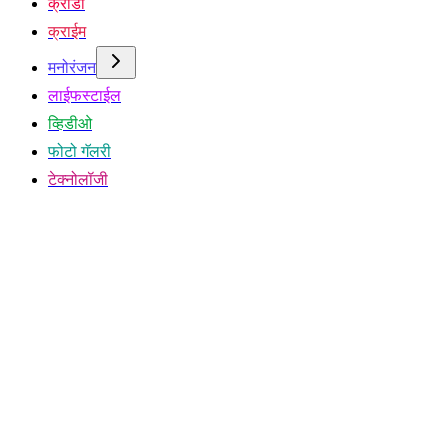
क्रीडा
क्राईम
मनोरंजन
लाईफस्टाईल
व्हिडीओ
फोटो गॅलरी
टेक्नोलॉजी