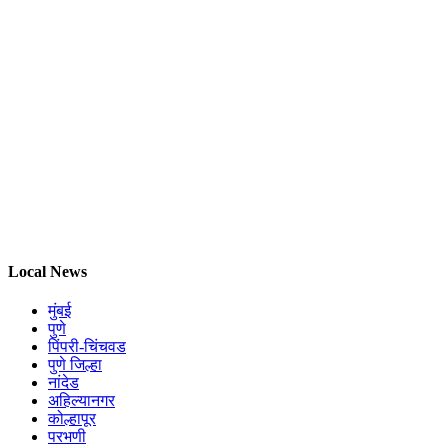
Local News
मुंबई
पुणे
पिंपरी-चिंचवड
पुणे जिल्हा
नांदेड
अहिल्यानगर
कोल्हापूर
परभणी