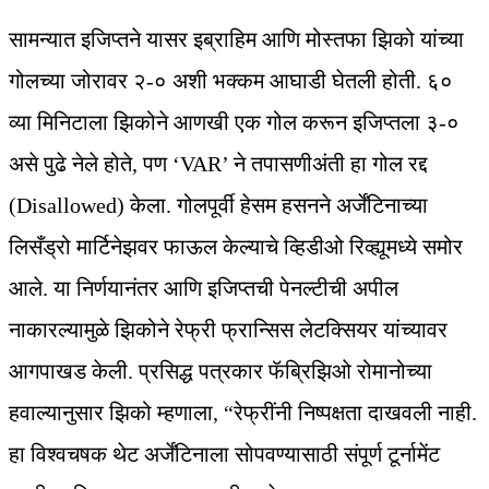
सामन्यात इजिप्तने यासर इब्राहिम आणि मोस्तफा झिको यांच्या
गोलच्या जोरावर २-० अशी भक्कम आघाडी घेतली होती. ६०
व्या मिनिटाला झिकोने आणखी एक गोल करून इजिप्तला ३-०
असे पुढे नेले होते, पण ‘VAR’ ने तपासणीअंती हा गोल रद्द
(Disallowed) केला. गोलपूर्वी हेसम हसनने अर्जेंटिनाच्या
लिसँड्रो मार्टिनेझवर फाऊल केल्याचे व्हिडीओ रिव्ह्यूमध्ये समोर
आले. या निर्णयानंतर आणि इजिप्तची पेनल्टीची अपील
नाकारल्यामुळे झिकोने रेफ्री फ्रान्सिस लेटक्सियर यांच्यावर
आगपाखड केली. प्रसिद्ध पत्रकार फॅब्रिझिओ रोमानोच्या
हवाल्यानुसार झिको म्हणाला, “रेफ्रींनी निष्पक्षता दाखवली नाही.
हा विश्वचषक थेट अर्जेंटिनाला सोपवण्यासाठी संपूर्ण टूर्नामेंट