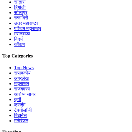
सातारा
हिंगोली
सोलापूर
रत्नागिरी
उत्तर महाराष्ट्र
पश्चिम महाराष्ट्र
मराठवाडा
विदर्भ
कोंकण
Top Categories
Top News
संपादकीय
अग्रलेख
महाराष्ट्र
राजकारण
आरोग्य जागर
कृषी
क्राईम
टेक्नोलॉजी
बिझनेस
मनोरंजन