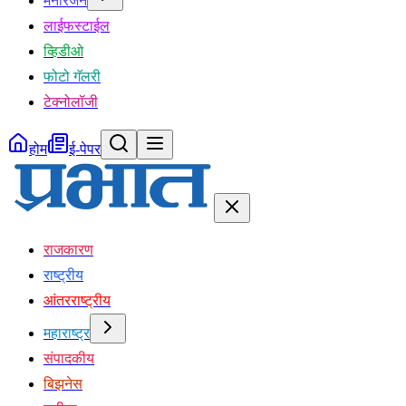
मनोरंजन
लाईफस्टाईल
व्हिडीओ
फोटो गॅलरी
टेक्नोलॉजी
होम
ई-पेपर
राजकारण
राष्ट्रीय
आंतरराष्ट्रीय
महाराष्ट्र
संपादकीय
बिझनेस