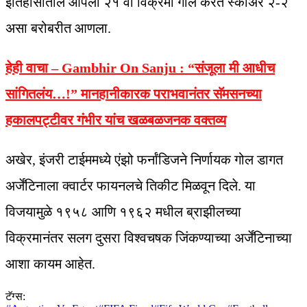
इतिहासातील आपला २१ वा विक्रमी गोल करत स्कोअर २-२
असा बरोबरीत आणला.
हेही वाचा – Gambhir On Sanju :
“संजूला मी आधीच
सांगितलंय…!” मानहानीकारक पराभवानंतर सॅमसनच्या
हकालपट्टीवर गंभीर यांच खळबळजनक वक्तव्य
अखेर, इंजरी टाईममध्ये एंझो फर्नांडिजने निर्णायक गोल डागत
अर्जेंटिनाला क्वार्टर फायनलचे तिकीट मिळवून दिले. या
विजयामुळे १९५८ आणि १९६२ मधील ब्राझीलच्या
विक्रमानंतर सलग दुसरा विश्वचषक जिंकण्याच्या अर्जेंटिनाच्या
आशा कायम आहेत.
टॅग्स: