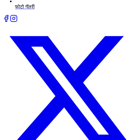
फोटो गॅलरी