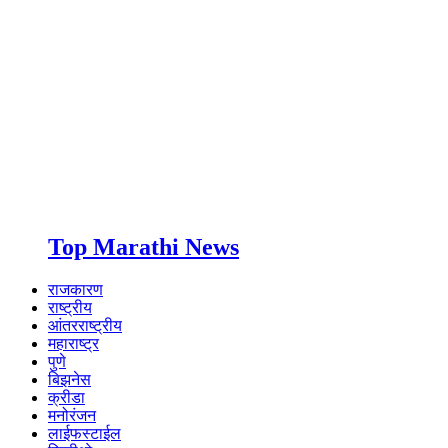
Top Marathi News
राजकारण
राष्ट्रीय
आंतरराष्ट्रीय
महाराष्ट्र
पुणे
बिझनेस
क्रीडा
मनोरंजन
लाईफस्टाईल