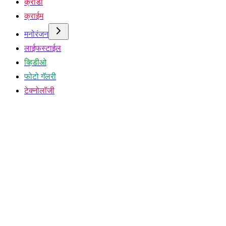
क्रीडा
क्राईम
मनोरंजन
लाईफस्टाईल
व्हिडीओ
फोटो गॅलरी
टेक्नोलॉजी