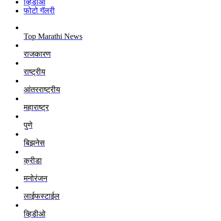
व्हिडीओ
फोटो गॅलरी
Top Marathi News
राजकारण
राष्ट्रीय
आंतरराष्ट्रीय
महाराष्ट्र
पुणे
बिझनेस
क्रीडा
मनोरंजन
लाईफस्टाईल
व्हिडीओ