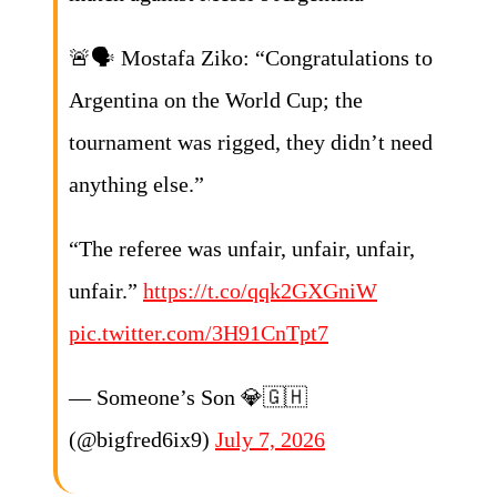
🚨🗣️ Mostafa Ziko: “Congratulations to
Argentina on the World Cup; the
tournament was rigged, they didn’t need
anything else.”
“The referee was unfair, unfair, unfair,
unfair.”
https://t.co/qqk2GXGniW
pic.twitter.com/3H91CnTpt7
— Someone’s Son 💎🇬🇭
(@bigfred6ix9)
July 7, 2026