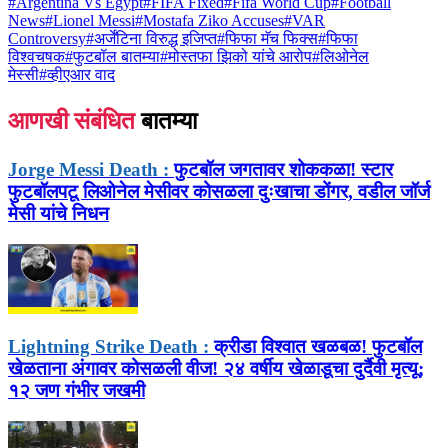
#
Argentina Vs Egypt
#
FIFA Fixed
#
Fifa World Cup
#
Football
News
#
Lionel Messi
#
Mostafa Ziko Accuses
#
VAR
Controversy
#
अर्जेंटिना विरुद्ध इजिप्त
#
फिफा मॅच फिक्स
#
फिफा
विश्वचषक
#
फुटबॉल बातम्या
#
मोस्तफा झिको यांचे आरोप
#
लिओनेल
मेस्सी
#
व्हीएआर वाद
आणखी संबंधित
बातम्या
Jorge Messi Death :
फुटबॉल जगतावर शोककळा! स्टार
फुटबॉलपटू लिओनेल मेसीवर कोसळला दुःखाचा डोंगर, वडील जॉर्ज
मेसी यांचे निधन
Lightning Strike Death :
क्रीडा विश्वात खळबळ! फुटबॉल
खेळताना अंगावर कोसळली वीज! २४ वर्षीय खेळाडूचा दुर्दैवी मृत्यू;
१२ जण गंभीर जखमी