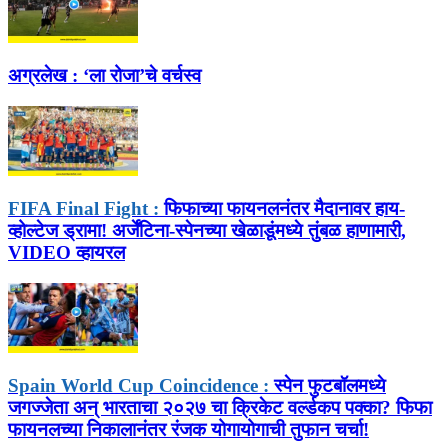
अग्रलेख :
‘ला रोजा’चे वर्चस्व
FIFA Final Fight :
फिफाच्या फायनलनंतर मैदानावर हाय-
व्होल्टेज ड्रामा! अर्जेंटिना-स्पेनच्या खेळाडूंमध्ये तुंबळ हाणामारी,
VIDEO व्हायरल
Spain World Cup Coincidence :
स्पेन फुटबॉलमध्ये
जगज्जेता अन् भारताचा २०२७ चा क्रिकेट वर्ल्डकप पक्का? फिफा
फायनलच्या निकालानंतर रंजक योगायोगाची तुफान चर्चा!