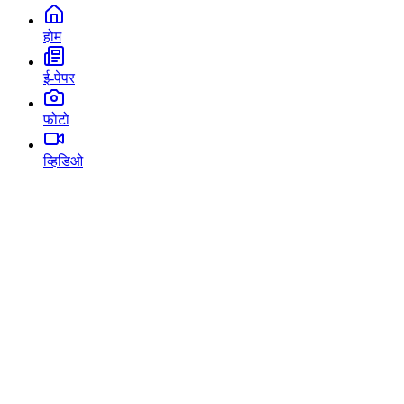
होम
ई-पेपर
फोटो
व्हिडिओ