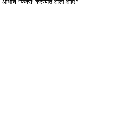
आधीच ‘फिक्स’ करण्यात आली आहे!”