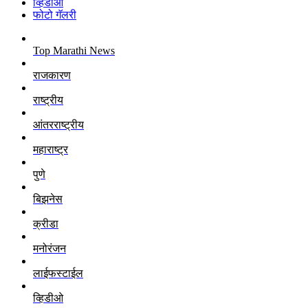
व्हिडीओ
फोटो गॅलरी
Top Marathi News
राजकारण
राष्ट्रीय
आंतरराष्ट्रीय
महाराष्ट्र
पुणे
बिझनेस
क्रीडा
मनोरंजन
लाईफस्टाईल
व्हिडीओ