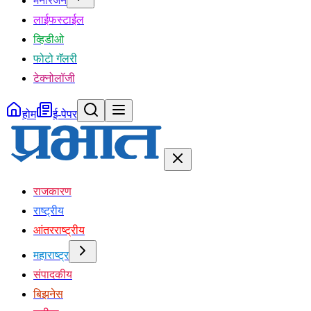
मनोरंजन
लाईफस्टाईल
व्हिडीओ
फोटो गॅलरी
टेक्नोलॉजी
होम
ई-पेपर
राजकारण
राष्ट्रीय
आंतरराष्ट्रीय
महाराष्ट्र
संपादकीय
बिझनेस