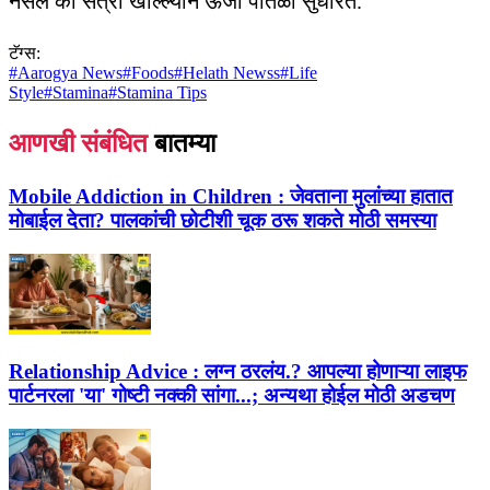
नसेल की संत्रा खाल्ल्याने ऊर्जा पातळी सुधारते.
टॅग्स:
#
Aarogya News
#
Foods
#
Helath Newss
#
Life
Style
#
Stamina
#
Stamina Tips
आणखी संबंधित
बातम्या
Mobile Addiction in Children :
जेवताना मुलांच्या हातात
मोबाईल देता? पालकांची छोटीशी चूक ठरू शकते मोठी समस्या
Relationship Advice :
लग्न ठरलंय.? आपल्या होणाऱ्या लाइफ
पार्टनरला 'या' गोष्टी नक्की सांगा...; अन्यथा होईल मोठी अडचण