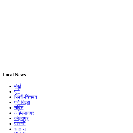
Local News
मुंबई
पुणे
पिंपरी-चिंचवड
पुणे जिल्हा
नांदेड
अहिल्यानगर
कोल्हापूर
परभणी
सातारा