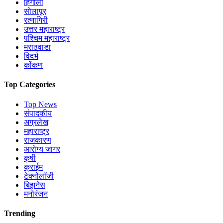
हिंगोली
सोलापूर
रत्नागिरी
उत्तर महाराष्ट्र
पश्चिम महाराष्ट्र
मराठवाडा
विदर्भ
कोंकण
Top Categories
Top News
संपादकीय
अग्रलेख
महाराष्ट्र
राजकारण
आरोग्य जागर
कृषी
क्राईम
टेक्नोलॉजी
बिझनेस
मनोरंजन
Trending