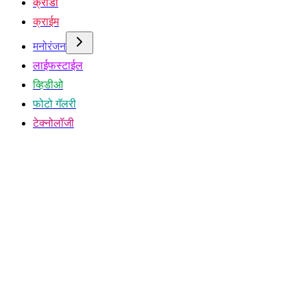
क्रीडा
क्राईम
मनोरंजन
लाईफस्टाईल
व्हिडीओ
फोटो गॅलरी
टेक्नोलॉजी