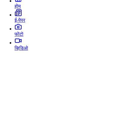
होम
ई-पेपर
फोटो
व्हिडिओ