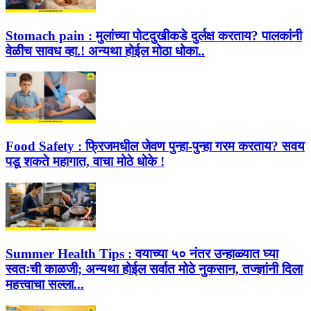
Stomach pain :
मुलांच्या पोटदुखीकडे दुर्लक्ष करताय? पालकांनी
वेळीच सावध व्हा.! अन्यथा होईल मोठा धोका..
Food Safety :
फ्रिजमधील जेवण पुन्हा-पुन्हा गरम करताय? सवय
पडू शकते महागात, वाचा मोठे धोके !
Summer Health Tips :
वयाच्या ५० नंतर उन्हाळ्यात घ्या
स्वतःची काळजी; अन्यथा होईल सर्वात मोठे नुकसान, तज्ज्ञांनी दिला
महत्त्वाचा सल्ला...