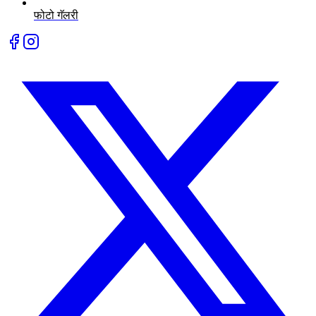
फोटो गॅलरी