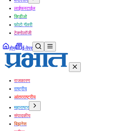
मनोरंजन
लाईफस्टाईल
व्हिडीओ
फोटो गॅलरी
टेक्नोलॉजी
होम
ई-पेपर
राजकारण
राष्ट्रीय
आंतरराष्ट्रीय
महाराष्ट्र
संपादकीय
बिझनेस