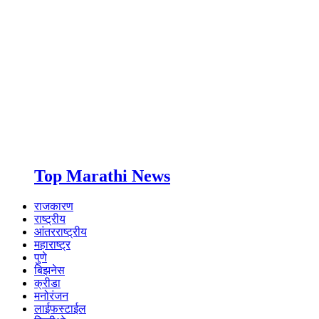
Top Marathi News
राजकारण
राष्ट्रीय
आंतरराष्ट्रीय
महाराष्ट्र
पुणे
बिझनेस
क्रीडा
मनोरंजन
लाईफस्टाईल