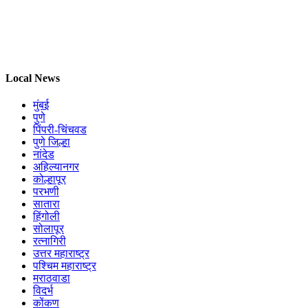
Local News
मुंबई
पुणे
पिंपरी-चिंचवड
पुणे जिल्हा
नांदेड
अहिल्यानगर
कोल्हापूर
परभणी
सातारा
हिंगोली
सोलापूर
रत्नागिरी
उत्तर महाराष्ट्र
पश्चिम महाराष्ट्र
मराठवाडा
विदर्भ
कोंकण