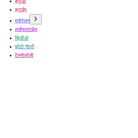
क्रीडा
क्राईम
मनोरंजन
लाईफस्टाईल
व्हिडीओ
फोटो गॅलरी
टेक्नोलॉजी