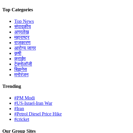
Top Categories
Top News
संपादकीय
अग्रलेख
महाराष्ट्र
राजकारण
आरोग्य जागर
कृषी
क्राईम
टेक्नोलॉजी
बिझनेस
मनोरंजन
Trending
#PM Modi
#US-Israel-Iran War
#Iran
#Petrol Diesel Price Hike
#cricket
Our Group Sites