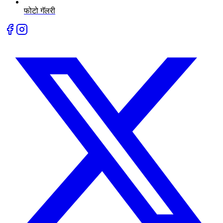
फोटो गॅलरी