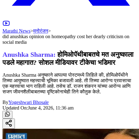
Marathi News
>
मनोरंजन
>
did anushkas opinion on homeopathy cost her dearly criticism on
social media
Anushka Sharma:
होमिओपॅथीबाबतचे मत अनुष्काला
पडले महागात? सोशल मीडियावर टीकेचा भडिमार
Anushka Sharma अनुष्काने आपल्या पोस्टमध्ये लिहिले की, होमिओपॅथीने
तिच्या आयुष्यात महत्त्वाची भूमिका बजावली आहे. ती तिच्या आरोग्य प्रवासाचा
एक महत्त्वाचा भाग राहिली आहे. तसेच डॉ. राजन शंकरन यांच्या आरोग्य आणि
सजग जीवनशैलीबाबतच्या दृष्टिकोनाचेही तिने कौतुक केले.
By
Yogeshwari Bhosale
Updated On:
June 4, 2026, 11:36 am