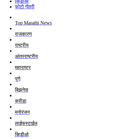
व्हिडीओ
फोटो गॅलरी
Top Marathi News
राजकारण
राष्ट्रीय
आंतरराष्ट्रीय
महाराष्ट्र
पुणे
बिझनेस
क्रीडा
मनोरंजन
लाईफस्टाईल
व्हिडीओ