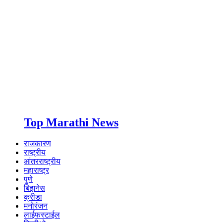
Top Marathi News
राजकारण
राष्ट्रीय
आंतरराष्ट्रीय
महाराष्ट्र
पुणे
बिझनेस
क्रीडा
मनोरंजन
लाईफस्टाईल