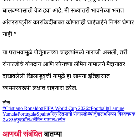
घालवण्यासाठी वेळ हवा आहे. मी सध्यातरी भावनेच्या भरात
आंतरराष्ट्रीय कारकिर्दीबाबत कोणताही घाईघाईने निर्णय घेणार
नाही.”
या पराभवामुळे पोर्तुगालच्या चाहत्यांमध्ये नाराजी असली, तरी
रोनाल्डोचे योगदान आणि स्पेनच्या लॅमिन यामालने मैदानावर
दाखवलेली खिलाडूवृत्ती यामुळे हा सामना इतिहासात
कायमस्वरूपी लक्षात राहणारा ठरेल.
टॅग्स:
#
Cristiano Ronaldo
#
FIFA World Cup 2026
#
Football
#
Lamine
Yamal
#
Portugal
#
Spain
#
ख्रिस्तियानो रोनाल्डो
#
पोर्तुगाल
#
फिफा विश्वचषक
२०२६
#
फुटबॉल
#
लॅमिन यामाल
#
स्पेन
आणखी संबंधित
बातम्या