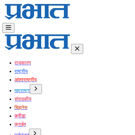
राजकारण
राष्ट्रीय
आंतरराष्ट्रीय
महाराष्ट्र
संपादकीय
बिझनेस
क्रीडा
क्राईम