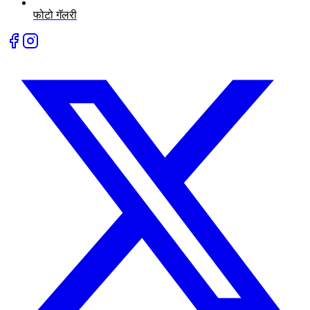
फोटो गॅलरी