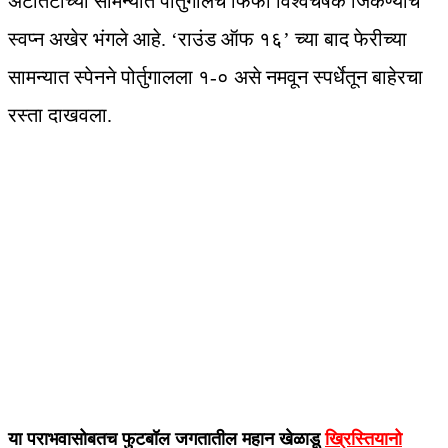
अटीतटीच्या सामन्यात पोर्तुगालचे फिफा विश्वचषक जिंकण्याचे
स्वप्न अखेर भंगले आहे. ‘राउंड ऑफ १६’ च्या बाद फेरीच्या
सामन्यात स्पेनने पोर्तुगालला १-० असे नमवून स्पर्धेतून बाहेरचा
रस्ता दाखवला.
या पराभवासोबतच फुटबॉल जगतातील महान खेळाडू
ख्रिस्तियानो