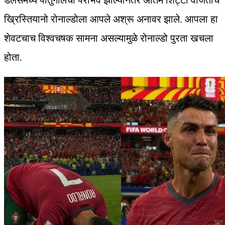
डॅलसमध्ये पोर्तुगालचा पराभव झाल्यानंतर अंतिम शिट्टी वाजताच
ख्रिस्तियानो रोनाल्डोला आपले अश्रू अनावर झाले. आपला हा
शेवटचाच विश्वचषक सामना असल्यामुळे रोनाल्डो पुरता खचला
होता.