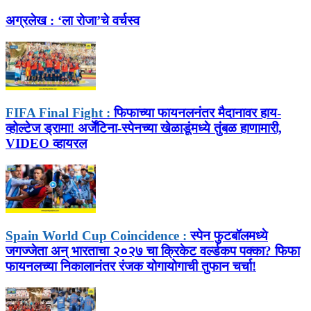
अग्रलेख :
‘ला रोजा’चे वर्चस्व
FIFA Final Fight :
फिफाच्या फायनलनंतर मैदानावर हाय-
व्होल्टेज ड्रामा! अर्जेंटिना-स्पेनच्या खेळाडूंमध्ये तुंबळ हाणामारी,
VIDEO व्हायरल
Spain World Cup Coincidence :
स्पेन फुटबॉलमध्ये
जगज्जेता अन् भारताचा २०२७ चा क्रिकेट वर्ल्डकप पक्का? फिफा
फायनलच्या निकालानंतर रंजक योगायोगाची तुफान चर्चा!