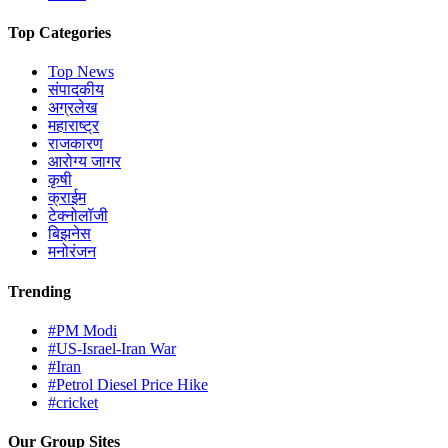
Top Categories
Top News
संपादकीय
अग्रलेख
महाराष्ट्र
राजकारण
आरोग्य जागर
कृषी
क्राईम
टेक्नोलॉजी
बिझनेस
मनोरंजन
Trending
#PM Modi
#US-Israel-Iran War
#Iran
#Petrol Diesel Price Hike
#cricket
Our Group Sites