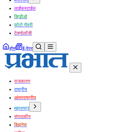
मनोरंजन
लाईफस्टाईल
व्हिडीओ
फोटो गॅलरी
टेक्नोलॉजी
होम
ई-पेपर
राजकारण
राष्ट्रीय
आंतरराष्ट्रीय
महाराष्ट्र
संपादकीय
बिझनेस