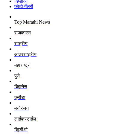
व्हिडीओ
फोटो गॅलरी
Top Marathi News
राजकारण
राष्ट्रीय
आंतरराष्ट्रीय
महाराष्ट्र
पुणे
बिझनेस
क्रीडा
मनोरंजन
लाईफस्टाईल
व्हिडीओ