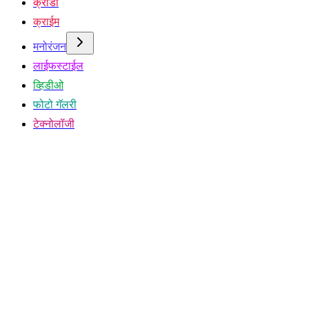
क्रीडा
क्राईम
मनोरंजन
लाईफस्टाईल
व्हिडीओ
फोटो गॅलरी
टेक्नोलॉजी