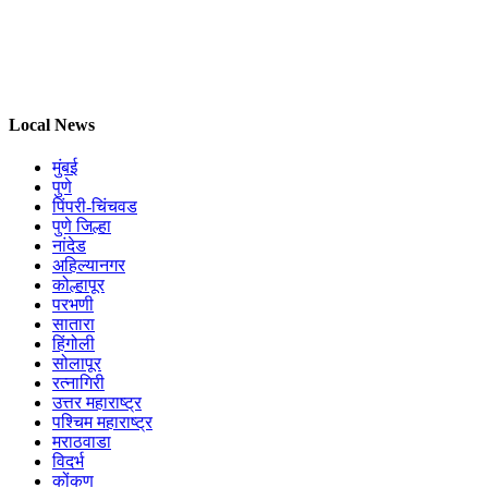
Local News
मुंबई
पुणे
पिंपरी-चिंचवड
पुणे जिल्हा
नांदेड
अहिल्यानगर
कोल्हापूर
परभणी
सातारा
हिंगोली
सोलापूर
रत्नागिरी
उत्तर महाराष्ट्र
पश्चिम महाराष्ट्र
मराठवाडा
विदर्भ
कोंकण