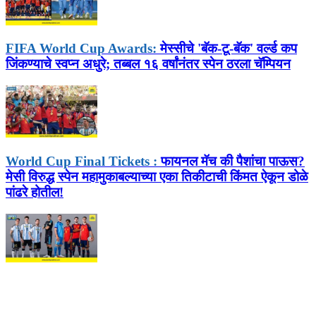
FIFA World Cup Awards:
मेस्सीचे 'बॅक-टू-बॅक' वर्ल्ड कप
जिंकण्याचे स्वप्न अधुरे; तब्बल १६ वर्षांनंतर स्पेन ठरला चॅम्पियन
World Cup Final Tickets :
फायनल मॅच की पैशांचा पाऊस?
मेसी विरुद्ध स्पेन महामुकाबल्याच्या एका तिकीटाची किंमत ऐकून डोळे
पांढरे होतील!