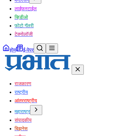
मनोरंजन
लाईफस्टाईल
व्हिडीओ
फोटो गॅलरी
टेक्नोलॉजी
होम
ई-पेपर
राजकारण
राष्ट्रीय
आंतरराष्ट्रीय
महाराष्ट्र
संपादकीय
बिझनेस