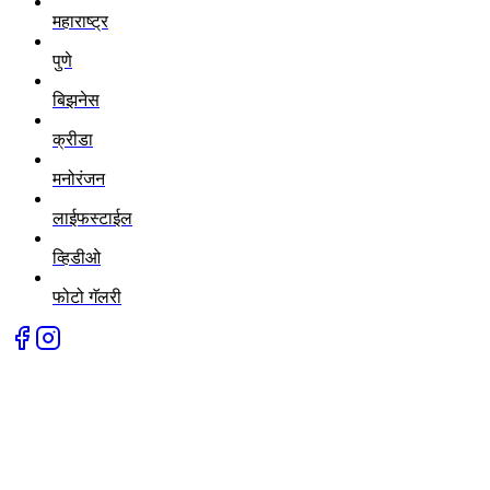
महाराष्ट्र
पुणे
बिझनेस
क्रीडा
मनोरंजन
लाईफस्टाईल
व्हिडीओ
फोटो गॅलरी