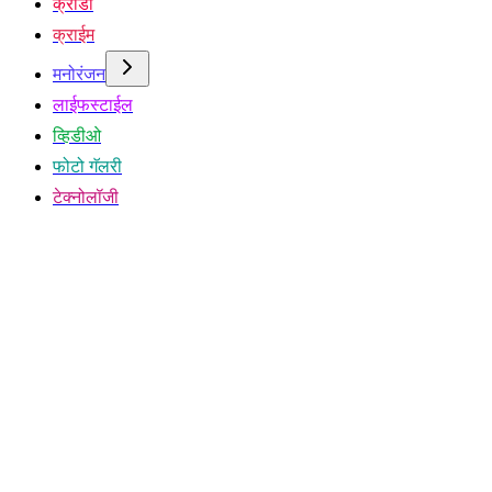
क्रीडा
क्राईम
मनोरंजन
लाईफस्टाईल
व्हिडीओ
फोटो गॅलरी
टेक्नोलॉजी