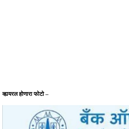
व्ह्ययरल होणारा फोटो –