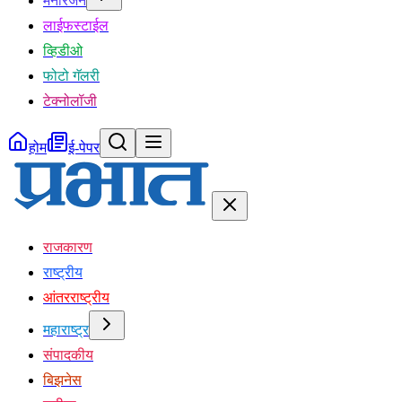
मनोरंजन
लाईफस्टाईल
व्हिडीओ
फोटो गॅलरी
टेक्नोलॉजी
होम
ई-पेपर
राजकारण
राष्ट्रीय
आंतरराष्ट्रीय
महाराष्ट्र
संपादकीय
बिझनेस