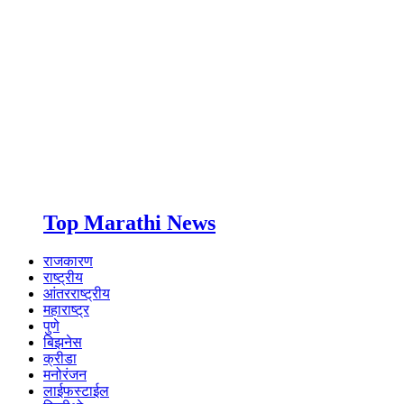
Top Marathi News
राजकारण
राष्ट्रीय
आंतरराष्ट्रीय
महाराष्ट्र
पुणे
बिझनेस
क्रीडा
मनोरंजन
लाईफस्टाईल