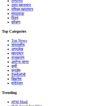
रत्नागिरी
उत्तर महाराष्ट्र
पश्चिम महाराष्ट्र
मराठवाडा
विदर्भ
कोंकण
Top Categories
Top News
संपादकीय
अग्रलेख
महाराष्ट्र
राजकारण
आरोग्य जागर
कृषी
क्राईम
टेक्नोलॉजी
बिझनेस
मनोरंजन
Trending
#PM Modi