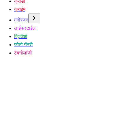
क्रीडा
क्राईम
मनोरंजन
लाईफस्टाईल
व्हिडीओ
फोटो गॅलरी
टेक्नोलॉजी