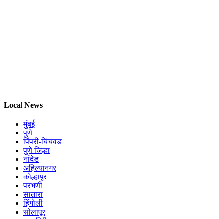
Local News
मुंबई
पुणे
पिंपरी-चिंचवड
पुणे जिल्हा
नांदेड
अहिल्यानगर
कोल्हापूर
परभणी
सातारा
हिंगोली
सोलापूर