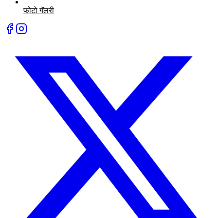
फोटो गॅलरी