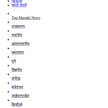
व्हिडीओ
फोटो गॅलरी
Top Marathi News
राजकारण
राष्ट्रीय
आंतरराष्ट्रीय
महाराष्ट्र
पुणे
बिझनेस
क्रीडा
मनोरंजन
लाईफस्टाईल
व्हिडीओ