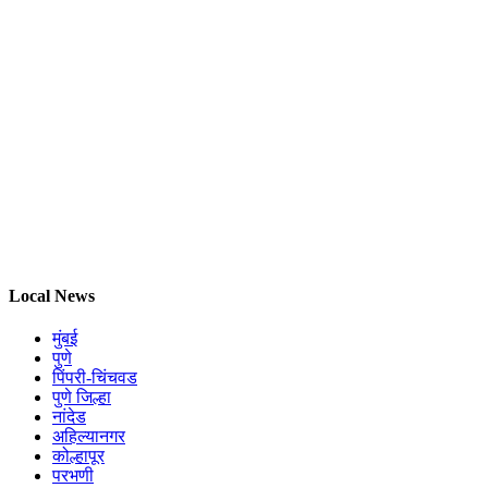
Local News
मुंबई
पुणे
पिंपरी-चिंचवड
पुणे जिल्हा
नांदेड
अहिल्यानगर
कोल्हापूर
परभणी