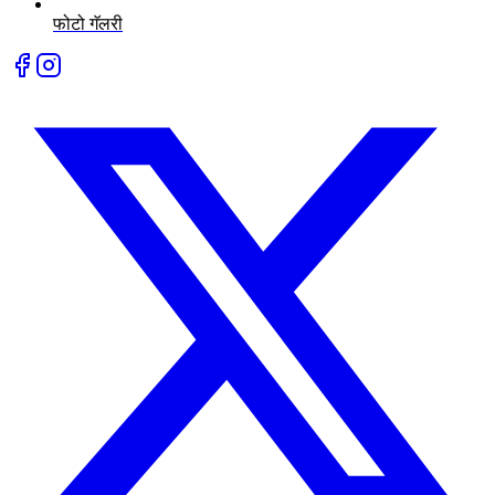
फोटो गॅलरी