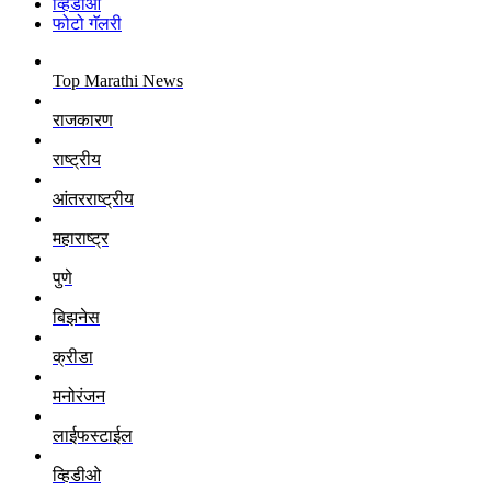
व्हिडीओ
फोटो गॅलरी
Top Marathi News
राजकारण
राष्ट्रीय
आंतरराष्ट्रीय
महाराष्ट्र
पुणे
बिझनेस
क्रीडा
मनोरंजन
लाईफस्टाईल
व्हिडीओ