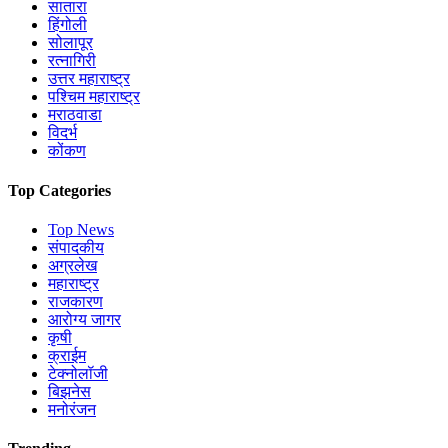
सातारा
हिंगोली
सोलापूर
रत्नागिरी
उत्तर महाराष्ट्र
पश्चिम महाराष्ट्र
मराठवाडा
विदर्भ
कोंकण
Top Categories
Top News
संपादकीय
अग्रलेख
महाराष्ट्र
राजकारण
आरोग्य जागर
कृषी
क्राईम
टेक्नोलॉजी
बिझनेस
मनोरंजन