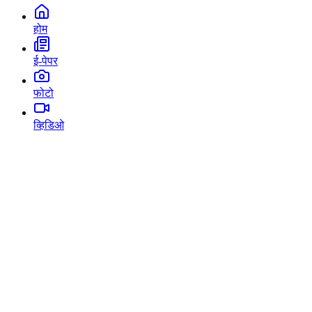
होम
ई-पेपर
फोटो
व्हिडिओ