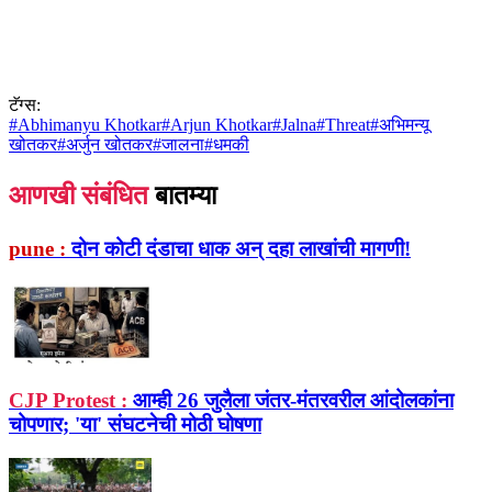
टॅग्स:
#
Abhimanyu Khotkar
#
Arjun Khotkar
#
Jalna
#
Threat
#
अभिमन्यू
खोतकर
#
अर्जुन खोतकर
#
जालना
#
धमकी
आणखी संबंधित
बातम्या
pune :
दोन कोटी दंडाचा धाक अन् दहा लाखांची मागणी!
CJP Protest :
आम्ही 26 जुलैला जंतर-मंतरवरील आंदोलकांना
चोपणार; 'या' संघटनेची मोठी घोषणा