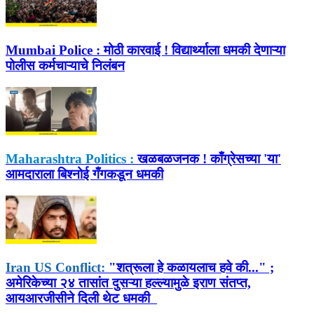
Mumbai Police :
मोठी कारवाई ! विद्यार्थ्याला धमकी देणाऱ्या
पोलीस कर्मचाऱ्याचे निलंबन
Maharashtra Politics :
खळबळजनक ! काँग्रेसच्या 'या'
आमदाराला बिश्नोई गँगकडून धमकी
Iran US Conflict:
"शत्रूला हे कळायलाच हवे की..." ;
अमेरिकेच्या २४ तासांत दुसऱ्या हल्ल्यामुळे इराण संतप्त,
आयआरजीसीने दिली थेट धमकी