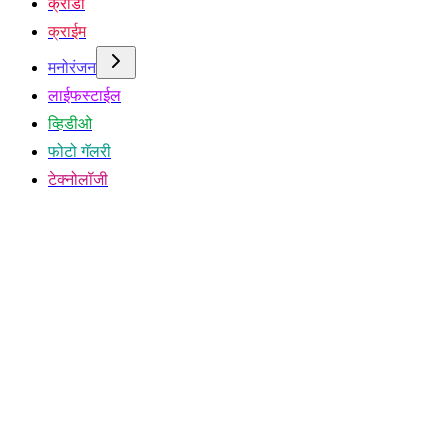
क्रीडा
क्राईम
मनोरंजन
लाईफस्टाईल
व्हिडीओ
फोटो गॅलरी
टेक्नोलॉजी