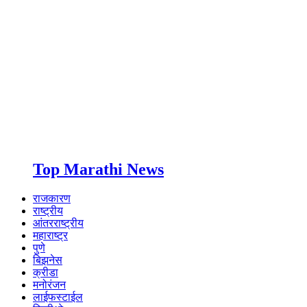
Top Marathi News
राजकारण
राष्ट्रीय
आंतरराष्ट्रीय
महाराष्ट्र
पुणे
बिझनेस
क्रीडा
मनोरंजन
लाईफस्टाईल