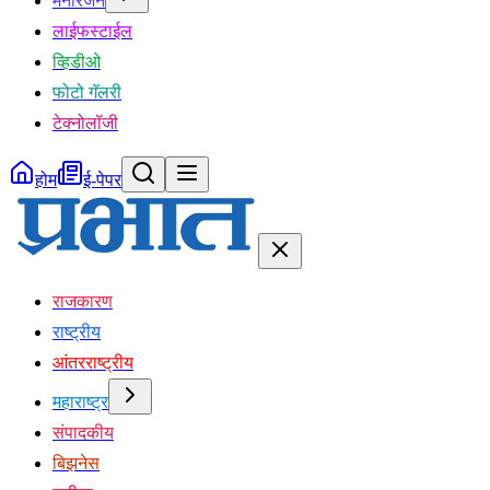
मनोरंजन
लाईफस्टाईल
व्हिडीओ
फोटो गॅलरी
टेक्नोलॉजी
होम
ई-पेपर
राजकारण
राष्ट्रीय
आंतरराष्ट्रीय
महाराष्ट्र
संपादकीय
बिझनेस