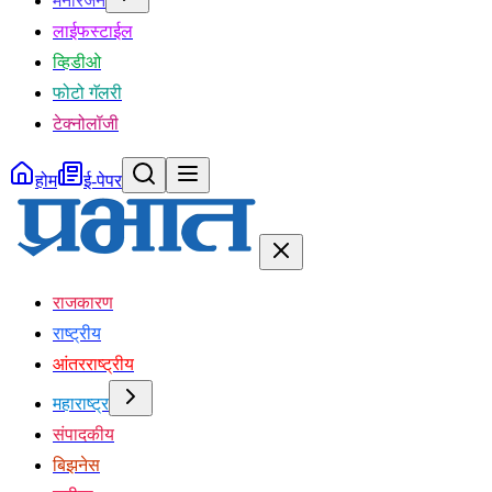
मनोरंजन
लाईफस्टाईल
व्हिडीओ
फोटो गॅलरी
टेक्नोलॉजी
होम
ई-पेपर
राजकारण
राष्ट्रीय
आंतरराष्ट्रीय
महाराष्ट्र
संपादकीय
बिझनेस