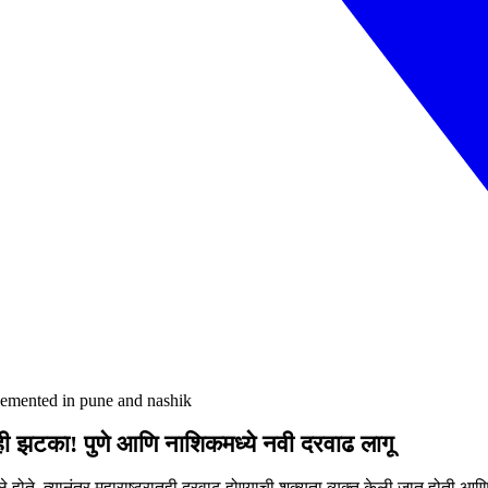
plemented in pune and nashik
झटका! पुणे आणि नाशिकमध्ये नवी दरवाढ लागू
े होते. त्यानंतर महाराष्ट्रातही दरवाढ होण्याची शक्यता व्यक्त केली जात होती आ