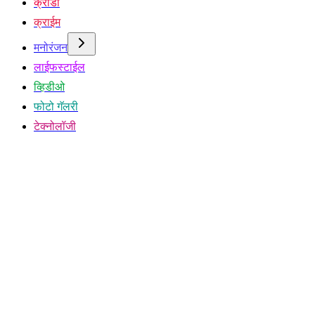
क्रीडा
क्राईम
मनोरंजन
लाईफस्टाईल
व्हिडीओ
फोटो गॅलरी
टेक्नोलॉजी