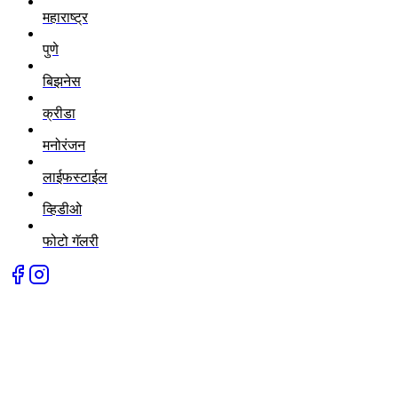
महाराष्ट्र
पुणे
बिझनेस
क्रीडा
मनोरंजन
लाईफस्टाईल
व्हिडीओ
फोटो गॅलरी