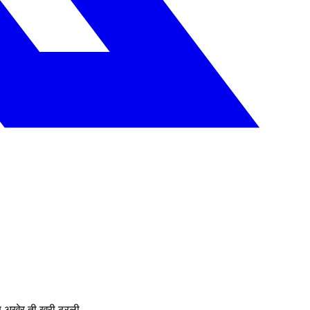
णि अखेर ती खरी ठरली.