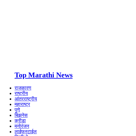
Top Marathi News
राजकारण
राष्ट्रीय
आंतरराष्ट्रीय
महाराष्ट्र
पुणे
बिझनेस
क्रीडा
मनोरंजन
लाईफस्टाईल