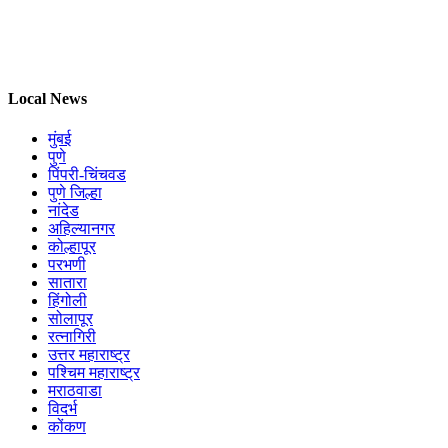
Local News
मुंबई
पुणे
पिंपरी-चिंचवड
पुणे जिल्हा
नांदेड
अहिल्यानगर
कोल्हापूर
परभणी
सातारा
हिंगोली
सोलापूर
रत्नागिरी
उत्तर महाराष्ट्र
पश्चिम महाराष्ट्र
मराठवाडा
विदर्भ
कोंकण