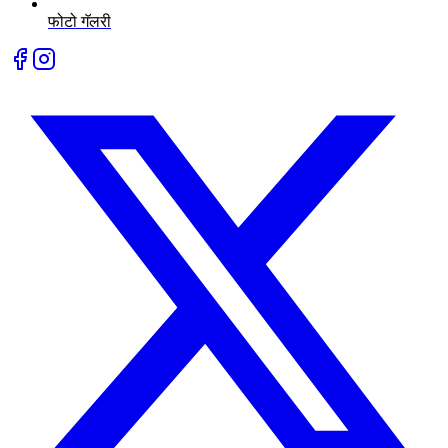
फोटो गॅलरी