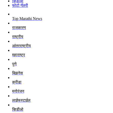
व्हिडीओ
फोटो गॅलरी
Top Marathi News
राजकारण
राष्ट्रीय
आंतरराष्ट्रीय
महाराष्ट्र
पुणे
बिझनेस
क्रीडा
मनोरंजन
लाईफस्टाईल
व्हिडीओ