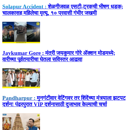
Solapur Accident :
शेळगीजवळ एसटी-ट्रकची भीषण धडक;
चालकासह महिलेचा मृत्यू, १० प्रवासी गंभीर जखमी
Jaykumar Gore :
मंत्री जयकुमार गोरे ॲक्शन मोडमध्ये;
वारीच्या पूर्वतयारीचा घेतला सविस्तर आढावा
Pandharpur :
मुनगंटीवार वेटिंगवर तर शिंदेंच्या मंत्र्याला झटपट
दर्शन! पंढरपुरात VIP दर्शनासाठी दुजाभाव केल्याची चर्चा