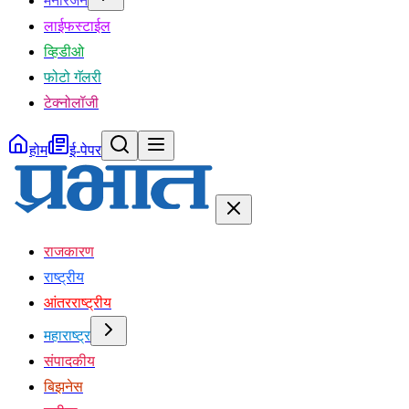
मनोरंजन
लाईफस्टाईल
व्हिडीओ
फोटो गॅलरी
टेक्नोलॉजी
होम
ई-पेपर
राजकारण
राष्ट्रीय
आंतरराष्ट्रीय
महाराष्ट्र
संपादकीय
बिझनेस