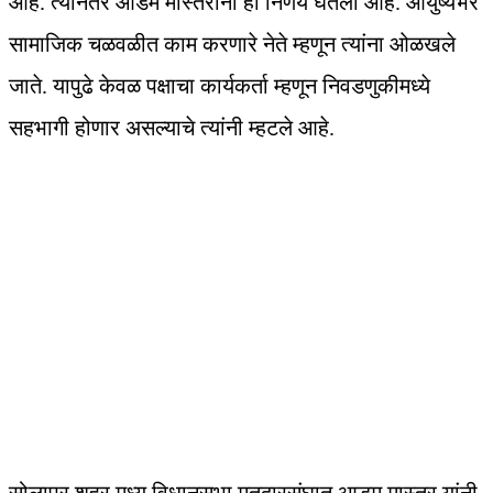
आहे. त्यानंतर आडम मास्तरांनी हा निर्णय घेतला आहे. आयुष्यभर
सामाजिक चळवळीत काम करणारे नेते म्हणून त्यांना ओळखले
जाते. यापुढे केवळ पक्षाचा कार्यकर्ता म्हणून निवडणुकीमध्ये
सहभागी होणार असल्याचे त्यांनी म्हटले आहे.