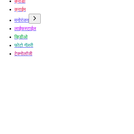
क्रीडा
क्राईम
मनोरंजन
लाईफस्टाईल
व्हिडीओ
फोटो गॅलरी
टेक्नोलॉजी