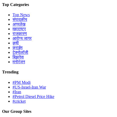
Top Categories
Top News
संपादकीय
अग्रलेख
महाराष्ट्र
राजकारण
आरोग्य जागर
कृषी
क्राईम
टेक्नोलॉजी
बिझनेस
मनोरंजन
Trending
#PM Modi
#US-Israel-Iran War
#Iran
#Petrol Diesel Price Hike
#cricket
Our Group Sites