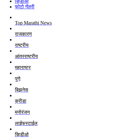
व्हिडीओ
फोटो गॅलरी
Top Marathi News
राजकारण
राष्ट्रीय
आंतरराष्ट्रीय
महाराष्ट्र
पुणे
बिझनेस
क्रीडा
मनोरंजन
लाईफस्टाईल
व्हिडीओ