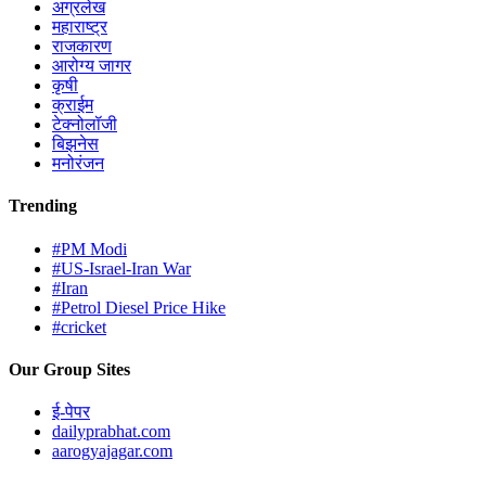
अग्रलेख
महाराष्ट्र
राजकारण
आरोग्य जागर
कृषी
क्राईम
टेक्नोलॉजी
बिझनेस
मनोरंजन
Trending
#PM Modi
#US-Israel-Iran War
#Iran
#Petrol Diesel Price Hike
#cricket
Our Group Sites
ई-पेपर
dailyprabhat.com
aarogyajagar.com