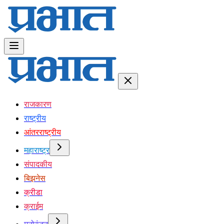
राजकारण
राष्ट्रीय
आंतरराष्ट्रीय
महाराष्ट्र
संपादकीय
बिझनेस
क्रीडा
क्राईम