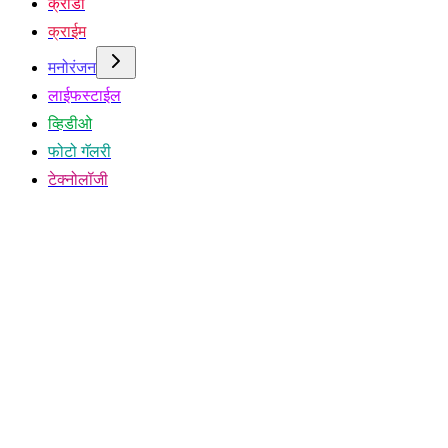
क्रीडा
क्राईम
मनोरंजन
लाईफस्टाईल
व्हिडीओ
फोटो गॅलरी
टेक्नोलॉजी