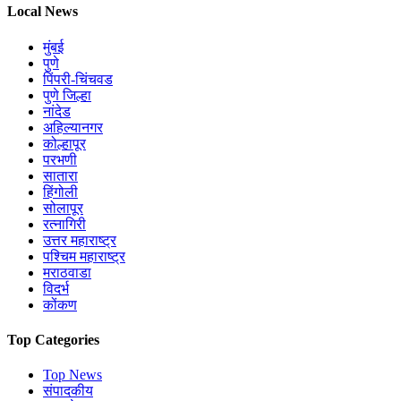
Local News
मुंबई
पुणे
पिंपरी-चिंचवड
पुणे जिल्हा
नांदेड
अहिल्यानगर
कोल्हापूर
परभणी
सातारा
हिंगोली
सोलापूर
रत्नागिरी
उत्तर महाराष्ट्र
पश्चिम महाराष्ट्र
मराठवाडा
विदर्भ
कोंकण
Top Categories
Top News
संपादकीय