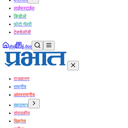
मनोरंजन
लाईफस्टाईल
व्हिडीओ
फोटो गॅलरी
टेक्नोलॉजी
होम
ई-पेपर
राजकारण
राष्ट्रीय
आंतरराष्ट्रीय
महाराष्ट्र
संपादकीय
बिझनेस