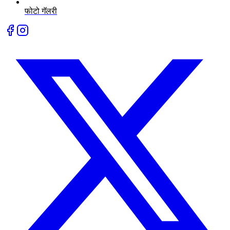
फोटो गॅलरी