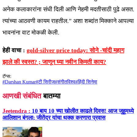
अनेक कलाकारांना संधी दिली आणि नेहमी मदतीसाठी पुढे असत.
त्यांच्या आठवणी कायम राहतील.” अशा शब्दांत मिक्काने आपल्या
भावनांना वाट मोकळी केली.
हेही वाचा :
gold-silver price today: सोने -चांदी महाग
झाले की स्वस्त? ; जाणून घ्या नवीन किमती काय?
टॅग्स:
#
Darshan Kumar
#
टी सिरीज
#
संगीतविश्व
#
हिंदी सिनेमा
आणखी संबंधित
बातम्या
Jeetendra :
10 बाय 10 च्या खोलीत काढले दिवस! आज जुहूमध्ये
आलिशान बंगला; जीतेंद्र यांचा थक्क करणारा प्रवास