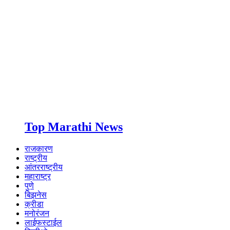
Top Marathi News
राजकारण
राष्ट्रीय
आंतरराष्ट्रीय
महाराष्ट्र
पुणे
बिझनेस
क्रीडा
मनोरंजन
लाईफस्टाईल