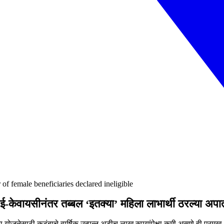
of female beneficiaries declared ineligible
ई-केवायसीनंतर तब्बल ‘इतक्या’ महिला लाभार्थी ठरल्या अपात
 योजनेसाठी कुटुंबाचे वार्षिक उत्पन्न अडीच लाख रुपयांपेक्षा कमी असणे ही प्रम