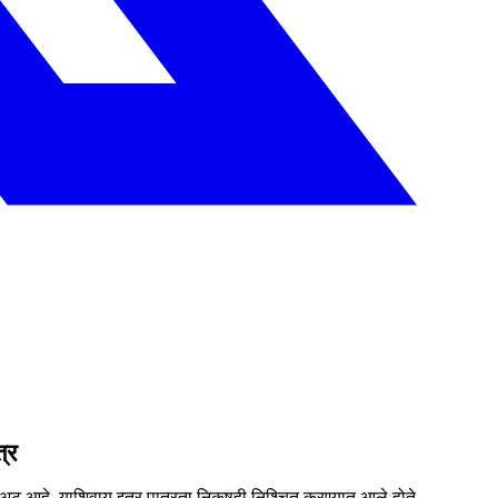
्र
ुख अट आहे. याशिवाय इतर पात्रता निकषही निश्चित करण्यात आले होते.