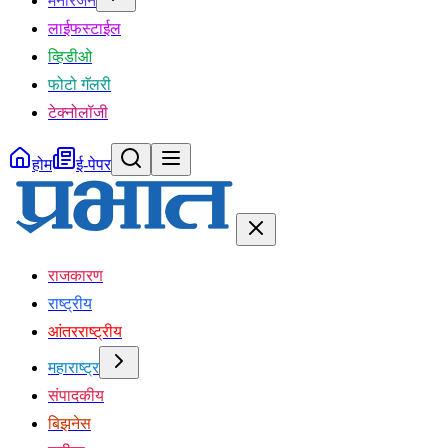
मनोरंजन
लाईफस्टाईल
व्हिडीओ
फोटो गॅलरी
टेक्नोलॉजी
होम
ई-पेपर
राजकारण
राष्ट्रीय
आंतरराष्ट्रीय
महाराष्ट्र
संपादकीय
बिझनेस