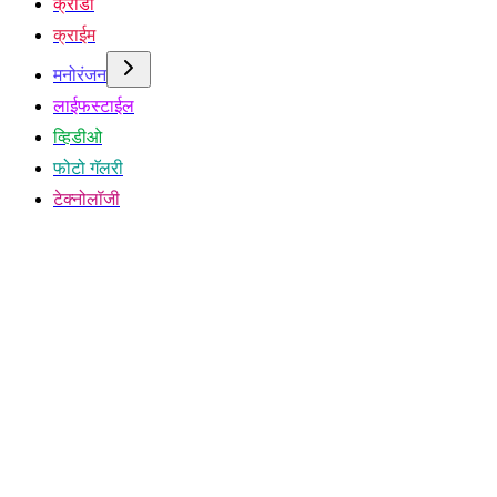
क्रीडा
क्राईम
मनोरंजन
लाईफस्टाईल
व्हिडीओ
फोटो गॅलरी
टेक्नोलॉजी