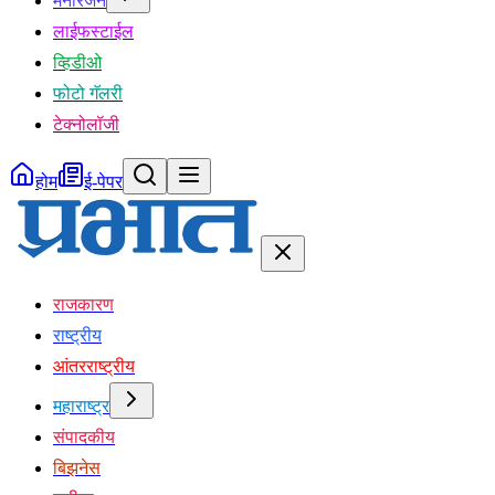
मनोरंजन
लाईफस्टाईल
व्हिडीओ
फोटो गॅलरी
टेक्नोलॉजी
होम
ई-पेपर
राजकारण
राष्ट्रीय
आंतरराष्ट्रीय
महाराष्ट्र
संपादकीय
बिझनेस