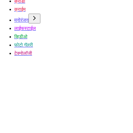
क्रीडा
क्राईम
मनोरंजन
लाईफस्टाईल
व्हिडीओ
फोटो गॅलरी
टेक्नोलॉजी