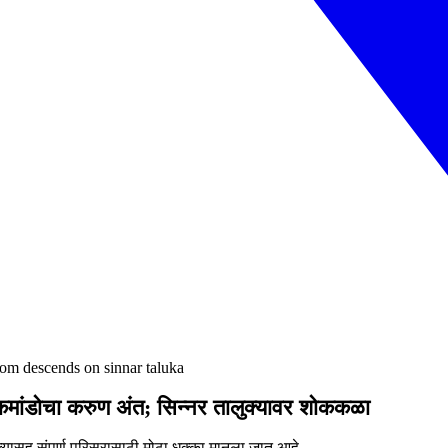
oom descends on sinnar taluka
 कमांडोचा करुण अंत; सिन्नर तालुक्यावर शोककळा
्यासह संपूर्ण परिसरासाठी मोठा धक्का मानला जात आहे.