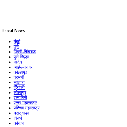
Local News
मुंबई
पुणे
पिंपरी-चिंचवड
पुणे जिल्हा
नांदेड
अहिल्यानगर
कोल्हापूर
परभणी
सातारा
हिंगोली
सोलापूर
रत्नागिरी
उत्तर महाराष्ट्र
पश्चिम महाराष्ट्र
मराठवाडा
विदर्भ
कोंकण