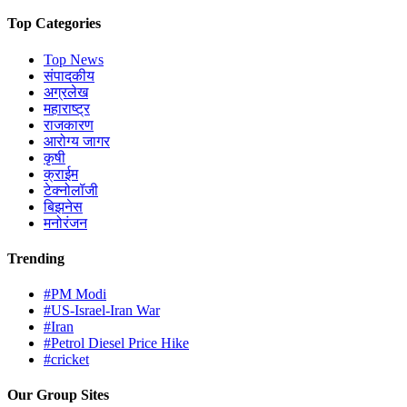
Top Categories
Top News
संपादकीय
अग्रलेख
महाराष्ट्र
राजकारण
आरोग्य जागर
कृषी
क्राईम
टेक्नोलॉजी
बिझनेस
मनोरंजन
Trending
#PM Modi
#US-Israel-Iran War
#Iran
#Petrol Diesel Price Hike
#cricket
Our Group Sites