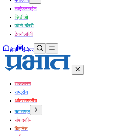
मनोरंजन
लाईफस्टाईल
व्हिडीओ
फोटो गॅलरी
टेक्नोलॉजी
होम
ई-पेपर
राजकारण
राष्ट्रीय
आंतरराष्ट्रीय
महाराष्ट्र
संपादकीय
बिझनेस