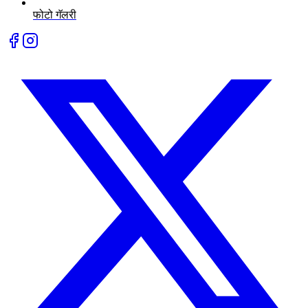
फोटो गॅलरी