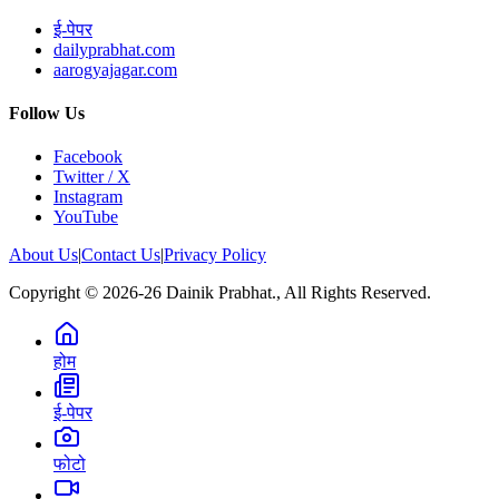
ई-पेपर
dailyprabhat.com
aarogyajagar.com
Follow Us
Facebook
Twitter / X
Instagram
YouTube
About Us
|
Contact Us
|
Privacy Policy
Copyright © 2026-26 Dainik Prabhat., All Rights Reserved.
होम
ई-पेपर
फोटो