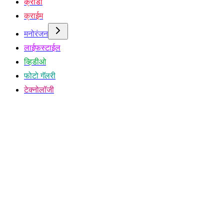
क्रीडा
क्राईम
मनोरंजन
लाईफस्टाईल
व्हिडीओ
फोटो गॅलरी
टेक्नोलॉजी