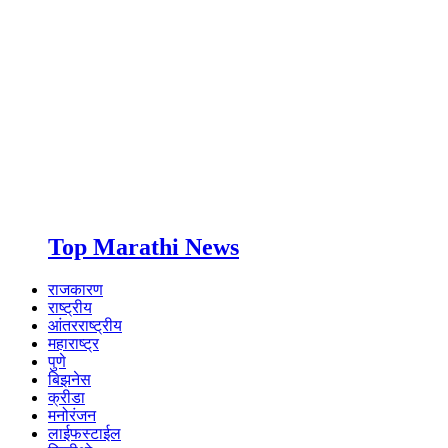
Top Marathi News
राजकारण
राष्ट्रीय
आंतरराष्ट्रीय
महाराष्ट्र
पुणे
बिझनेस
क्रीडा
मनोरंजन
लाईफस्टाईल