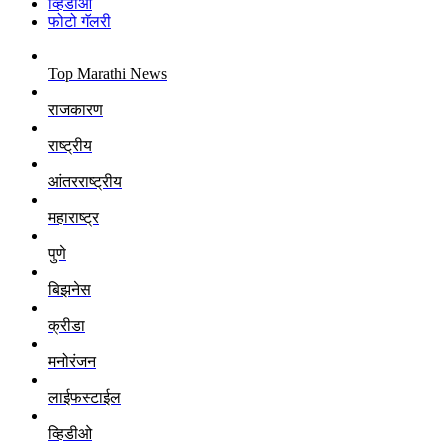
व्हिडीओ
फोटो गॅलरी
Top Marathi News
राजकारण
राष्ट्रीय
आंतरराष्ट्रीय
महाराष्ट्र
पुणे
बिझनेस
क्रीडा
मनोरंजन
लाईफस्टाईल
व्हिडीओ