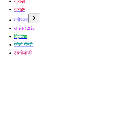
क्रीडा
क्राईम
मनोरंजन
लाईफस्टाईल
व्हिडीओ
फोटो गॅलरी
टेक्नोलॉजी