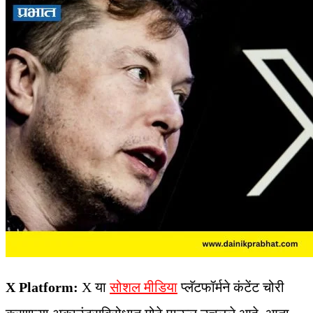
X Platform:
X या
सोशल मीडिया
प्लॅटफॉर्मने कंटेंट चोरी