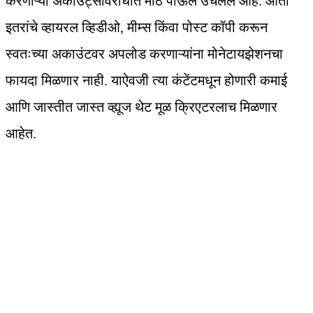
करणाऱ्या अकाउंट्सविरोधात मोठे पाऊल उचलले आहे. आता
इतरांचे व्हायरल व्हिडीओ, मीम्स किंवा पोस्ट कॉपी करून
स्वतःच्या अकाउंटवर अपलोड करणाऱ्यांना मोनेटायझेशनचा
फायदा मिळणार नाही. याऐवजी त्या कंटेंटमधून होणारी कमाई
आणि जास्तीत जास्त व्ह्यूज थेट मूळ क्रिएटरलाच मिळणार
आहेत.