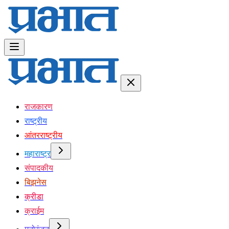
राजकारण
राष्ट्रीय
आंतरराष्ट्रीय
महाराष्ट्र
संपादकीय
बिझनेस
क्रीडा
क्राईम