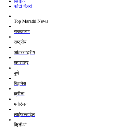
व्हिडीओ
फोटो गॅलरी
Top Marathi News
राजकारण
राष्ट्रीय
आंतरराष्ट्रीय
महाराष्ट्र
पुणे
बिझनेस
क्रीडा
मनोरंजन
लाईफस्टाईल
व्हिडीओ