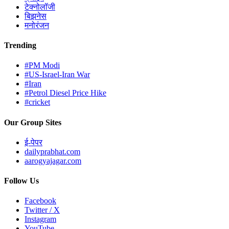
टेक्नोलॉजी
बिझनेस
मनोरंजन
Trending
#PM Modi
#US-Israel-Iran War
#Iran
#Petrol Diesel Price Hike
#cricket
Our Group Sites
ई-पेपर
dailyprabhat.com
aarogyajagar.com
Follow Us
Facebook
Twitter / X
Instagram
YouTube