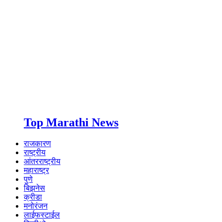
Top Marathi News
राजकारण
राष्ट्रीय
आंतरराष्ट्रीय
महाराष्ट्र
पुणे
बिझनेस
क्रीडा
मनोरंजन
लाईफस्टाईल