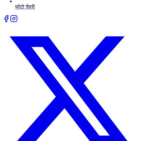
फोटो गॅलरी