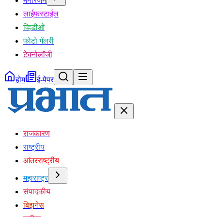
मनोरंजन
लाईफस्टाईल
व्हिडीओ
फोटो गॅलरी
टेक्नोलॉजी
होम
ई-पेपर
राजकारण
राष्ट्रीय
आंतरराष्ट्रीय
महाराष्ट्र
संपादकीय
बिझनेस