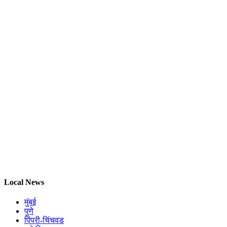
Local News
मुंबई
पुणे
पिंपरी-चिंचवड