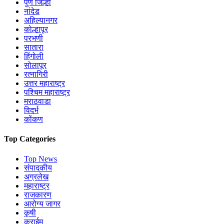
पुणे जिल्हा
नांदेड
अहिल्यानगर
कोल्हापूर
परभणी
सातारा
हिंगोली
सोलापूर
रत्नागिरी
उत्तर महाराष्ट्र
पश्चिम महाराष्ट्र
मराठवाडा
विदर्भ
कोंकण
Top Categories
Top News
संपादकीय
अग्रलेख
महाराष्ट्र
राजकारण
आरोग्य जागर
कृषी
क्राईम